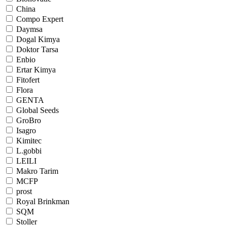
China
Compo Expert
Daymsa
Dogal Kimya
Doktor Tarsa
Enbio
Ertar Kimya
Fitofert
Flora
GENTA
Global Seeds
GroBro
Isagro
Kimitec
L.gobbi
LEILI
Makro Tarim
MCFP
prost
Royal Brinkman
SQM
Stoller