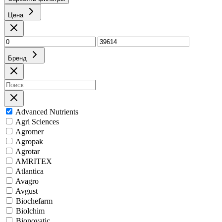
Цена
Бренд
Advanced Nutrients
Agri Sciences
Agromer
Agropak
Agrotar
AMRITEX
Atlantica
Avagro
Avgust
Biochefarm
Biolchim
Bionovatic