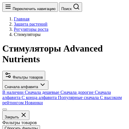
Переключить навигацию
Поиск
Главная
Защита растений
Регуляторы роста
Стимуляторы
Стимуляторы Advanced
Nutrients
Фильтры товаров
Сначала алфавита
В наличии
Сначала дешевые
Сначала дорогие
Сначала
алфавита
С конца алфавита
Популярные сначала
С высоким
рейтингом
Новинки
Закрыть
Фильтры товаров
Сбросить фильтры