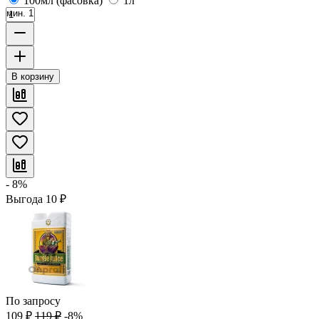
100мл (фасовка)
1л
мин. 1
В корзину
- 8%
Выгода
10
₽
По запросу
109
₽
119
₽
-8%