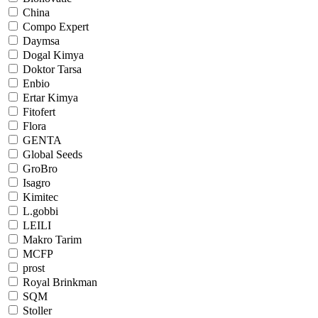
China
Compo Expert
Daymsa
Dogal Kimya
Doktor Tarsa
Enbio
Ertar Kimya
Fitofert
Flora
GENTA
Global Seeds
GroBro
Isagro
Kimitec
L.gobbi
LEILI
Makro Tarim
MCFP
prost
Royal Brinkman
SQM
Stoller