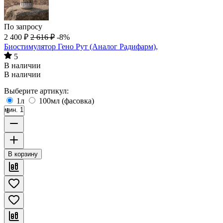
По запросу
2 400
₽
2 616
₽
-8%
Биостимулятор Гено Рут (Аналог Радифарм),
5
В наличии
В наличии
Выберите артикул:
1л
100мл (фасовка)
мин. 1
В корзину