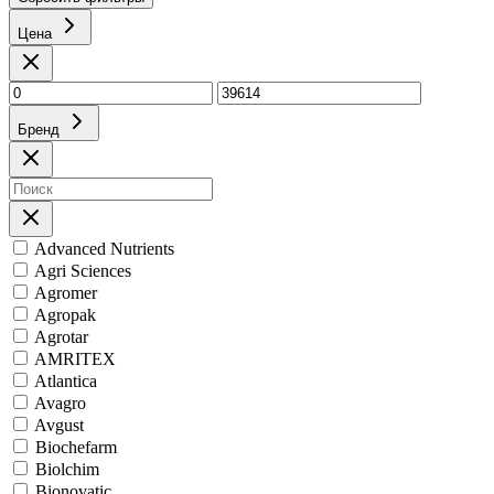
Цена
Бренд
Advanced Nutrients
Agri Sciences
Agromer
Agropak
Agrotar
AMRITEX
Atlantica
Avagro
Avgust
Biochefarm
Biolchim
Bionovatic