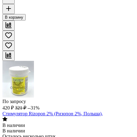
В корзину
По запросу
420
₽
321
₽
--31%
Стимулятор Rizopon 2% (Ризопон 2%, Польша),
В наличии
В наличии
Осталось несколько штук