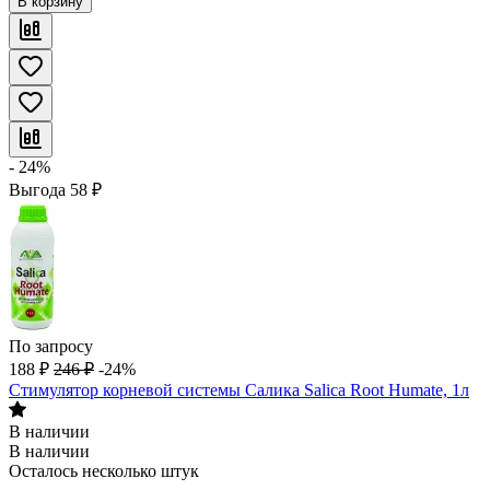
В корзину
- 24%
Выгода
58
₽
По запросу
188
₽
246
₽
-24%
Стимулятор корневой системы Салика Salica Root Humate, 1л
В наличии
В наличии
Осталось несколько штук