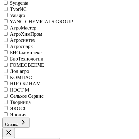
Syngenta
TvorNC
Valagro
YANG CHEMICALS GROUP
АгроМастер
АгроХимПром
Агросинтез
Агроспарк
БИО-комплекс
БиоТехнологии
ГОМЕОВЕНЧЕ
Дол-агро
КОМПАС
НПО БИНАМ
НЭСТ М
Сельхоз Сервис
Творница
ЭКОСС
Япония
Страна