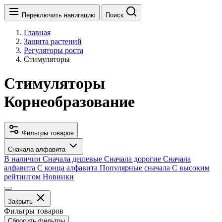
Переключить навигацию
Поиск
Главная
Защита растений
Регуляторы роста
Стимуляторы
Стимуляторы
Корнеобразование
Фильтры товаров
Сначала алфавита
В наличии
Сначала дешевые
Сначала дорогие
Сначала
алфавита
С конца алфавита
Популярные сначала
С высоким
рейтингом
Новинки
Закрыть
Фильтры товаров
Сбросить фильтры