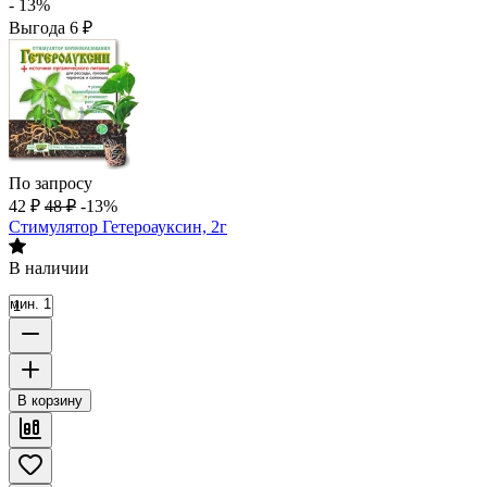
- 13%
Выгода
6
₽
По запросу
42
₽
48
₽
-13%
Стимулятор Гетероауксин, 2г
В наличии
мин. 1
В корзину