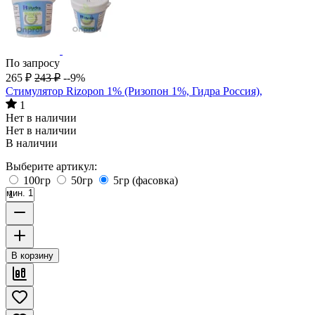
По запросу
265
₽
243
₽
--9%
Стимулятор Rizopon 1% (Ризопон 1%, Гидра Россия),
1
Нет в наличии
Нет в наличии
В наличии
Выберите артикул:
100гр
50гр
5гр (фасовка)
мин. 1
В корзину