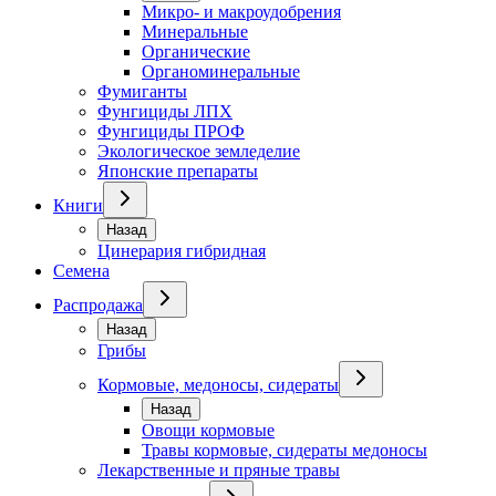
Микро- и макроудобрения
Минеральные
Органические
Органоминеральные
Фумиганты
Фунгициды ЛПХ
Фунгициды ПРОФ
Экологическое земледелие
Японские препараты
Книги
Назад
Цинерария гибридная
Семена
Распродажа
Назад
Грибы
Кормовые, медоносы, сидераты
Назад
Овощи кормовые
Травы кормовые, сидераты медоносы
Лекарственные и пряные травы