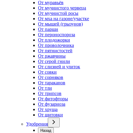
От муравьёв
От мучнистого червеца
От мучнистой росы
От мха на газоне/участке
От мышей (грызунов)
От парши
От пероноспороза
От плодожорки
От проволочника
От пятнистостей
От ржавчины
От серой гнили
От слизней и улиток
От совки
От сорняков
От тараканов
От тли
От трипсов
От фитофторы
От фузариоза
От хруща
От щитовки
Удобрения
Назад