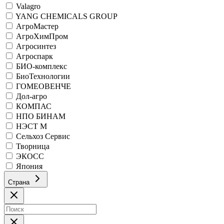
Valagro
YANG CHEMICALS GROUP
АгроМастер
АгроХимПром
Агросинтез
Агроспарк
БИО-комплекс
БиоТехнологии
ГОМЕОВЕНЧЕ
Дол-агро
КОМПАС
НПО БИНАМ
НЭСТ М
Сельхоз Сервис
Творница
ЭКОСС
Япония
Страна