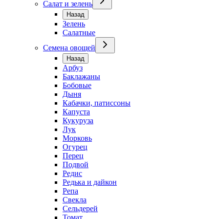
Салат и зелень
Назад
Зелень
Салатные
Семена овощей
Назад
Арбуз
Баклажаны
Бобовые
Дыня
Кабачки, патиссоны
Капуста
Кукуруза
Лук
Морковь
Огурец
Перец
Подвой
Редис
Редька и дайкон
Репа
Свекла
Сельдерей
Томат