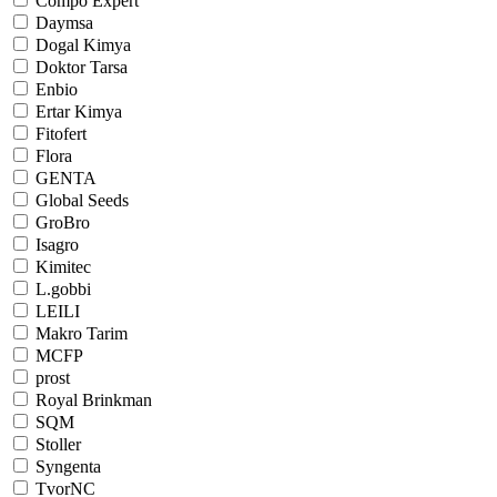
Compo Expert
Daymsa
Dogal Kimya
Doktor Tarsa
Enbio
Ertar Kimya
Fitofert
Flora
GENTA
Global Seeds
GroBro
Isagro
Kimitec
L.gobbi
LEILI
Makro Tarim
MCFP
prost
Royal Brinkman
SQM
Stoller
Syngenta
TvorNC