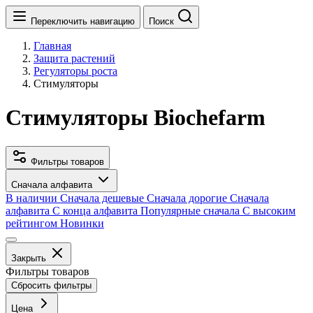
Переключить навигацию
Поиск
Главная
Защита растений
Регуляторы роста
Стимуляторы
Стимуляторы Biochefarm
Фильтры товаров
Сначала алфавита
В наличии
Сначала дешевые
Сначала дорогие
Сначала
алфавита
С конца алфавита
Популярные сначала
С высоким
рейтингом
Новинки
Закрыть
Фильтры товаров
Сбросить фильтры
Цена