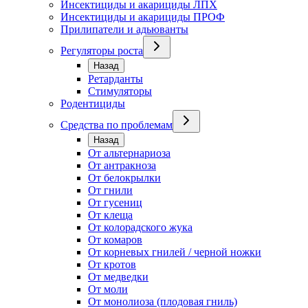
Инсектициды и акарициды ЛПХ
Инсектициды и акарициды ПРОФ
Прилипатели и адьюванты
Регуляторы роста
Назад
Ретарданты
Стимуляторы
Родентициды
Средства по проблемам
Назад
От альтернариоза
От антракноза
От белокрылки
От гнили
От гусениц
От клеща
От колорадского жука
От комаров
От корневых гнилей / черной ножки
От кротов
От медведки
От моли
От монолиоза (плодовая гниль)