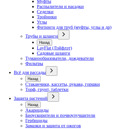
Муфты
Распылители и насадки
Седелки
Тройники
Углы
Фитинги для труб (муфты, углы и др)
Трубы и шланги
Назад
LayFlat (Лэйфлэт)
Садовые шланги
Туманообразователи, дождеватели
Фильтры
Всё для рассады
Назад
Стаканчики, кассеты, рукава, горшки
Торф, грунт, таблетки
Защита растений
Назад
Акарициды
Биоускорители и почвоулучшители
Гербициды
Замазки и защита от ожогов