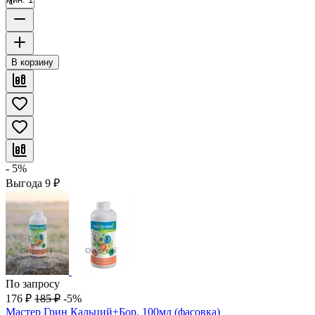
В корзину
- 5%
Выгода
9
₽
По запросу
176
₽
185
₽
-5%
Мастер Грин Кальций+Бор, 100мл (фасовка)