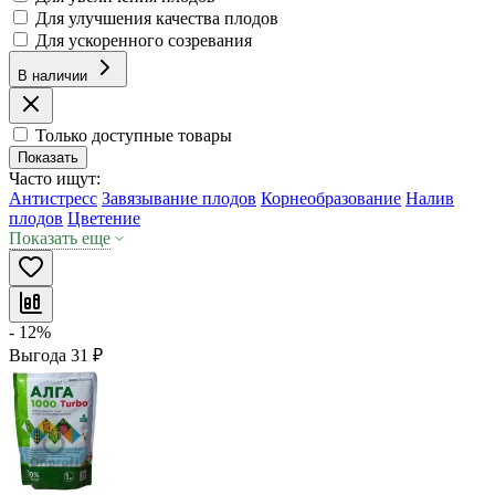
Для улучшения качества плодов
Для ускоренного созревания
В наличии
Только доступные товары
Показать
Часто ищут:
Антистресс
Завязывание плодов
Корнеобразование
Налив
плодов
Цветение
Показать еще
- 12%
Выгода
31
₽