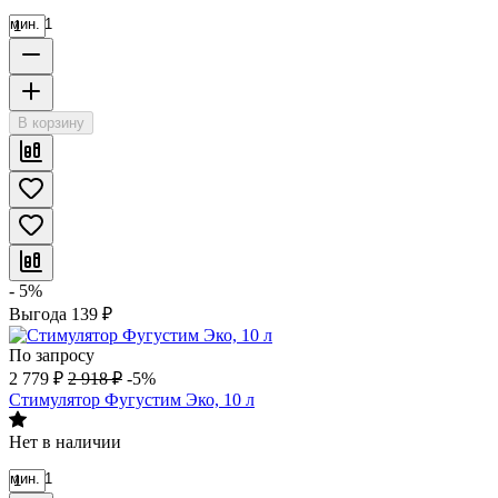
мин. 1
В корзину
- 5%
Выгода
139
₽
По запросу
2 779
₽
2 918
₽
-5%
Стимулятор Фугустим Эко, 10 л
Нет в наличии
мин. 1