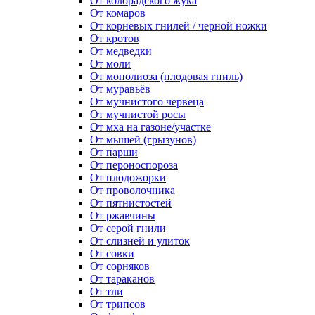
От колорадского жука
От комаров
От корневых гнилей / черной ножки
От кротов
От медведки
От моли
От монолиоза (плодовая гниль)
От муравьёв
От мучнистого червеца
От мучнистой росы
От мха на газоне/участке
От мышей (грызунов)
От парши
От пероноспороза
От плодожорки
От проволочника
От пятнистостей
От ржавчины
От серой гнили
От слизней и улиток
От совки
От сорняков
От тараканов
От тли
От трипсов