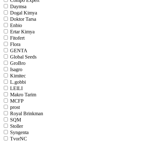
Compo Expert
Daymsa
Dogal Kimya
Doktor Tarsa
Enbio
Ertar Kimya
Fitofert
Flora
GENTA
Global Seeds
GroBro
Isagro
Kimitec
L.gobbi
LEILI
Makro Tarim
MCFP
prost
Royal Brinkman
SQM
Stoller
Syngenta
TvorNC