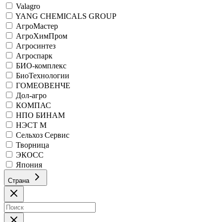
Valagro
YANG CHEMICALS GROUP
АгроМастер
АгроХимПром
Агросинтез
Агроспарк
БИО-комплекс
БиоТехнологии
ГОМЕОВЕНЧЕ
Дол-агро
КОМПАС
НПО БИНАМ
НЭСТ М
Сельхоз Сервис
Творница
ЭКОСС
Япония
Страна