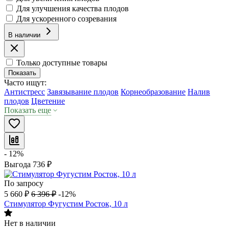
Для улучшения качества плодов
Для ускоренного созревания
В наличии
Только доступные товары
Показать
Часто ищут:
Антистресс
Завязывание плодов
Корнеобразование
Налив
плодов
Цветение
Показать еще
- 12%
Выгода
736
₽
По запросу
5 660
₽
6 396
₽
-12%
Стимулятор Фугустим Росток, 10 л
Нет в наличии