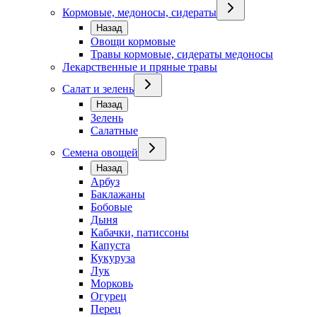
Кормовые, медоносы, сидераты
Назад
Овощи кормовые
Травы кормовые, сидераты медоносы
Лекарственные и пряные травы
Салат и зелень
Назад
Зелень
Салатные
Семена овощей
Назад
Арбуз
Баклажаны
Бобовые
Дыня
Кабачки, патиссоны
Капуста
Кукуруза
Лук
Морковь
Огурец
Перец