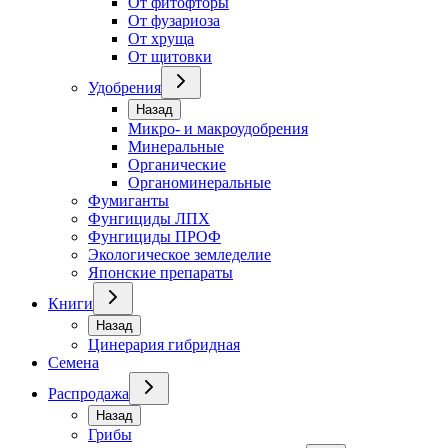
От фитофторы
От фузариоза
От хруща
От щитовки
Удобрения
Назад
Микро- и макроудобрения
Минеральные
Органические
Органоминеральные
Фумиганты
Фунгициды ЛПХ
Фунгициды ПРОФ
Экологическое земледелие
Японские препараты
Книги
Назад
Цинерария гибридная
Семена
Распродажа
Назад
Грибы