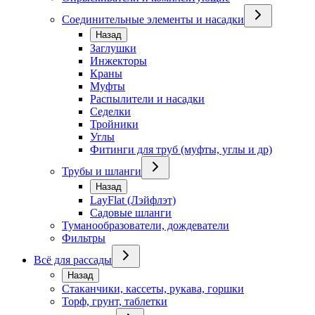
Соединительные элементы и насадки
Назад
Заглушки
Инжекторы
Краны
Муфты
Распылители и насадки
Седелки
Тройники
Углы
Фитинги для труб (муфты, углы и др)
Трубы и шланги
Назад
LayFlat (Лэйфлэт)
Садовые шланги
Туманообразователи, дождеватели
Фильтры
Всё для рассады
Назад
Стаканчики, кассеты, рукава, горшки
Торф, грунт, таблетки