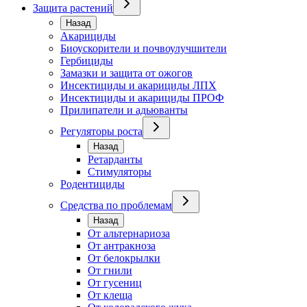
Защита растений
Назад
Акарициды
Биоускорители и почвоулучшители
Гербициды
Замазки и защита от ожогов
Инсектициды и акарициды ЛПХ
Инсектициды и акарициды ПРОФ
Прилипатели и адьюванты
Регуляторы роста
Назад
Ретарданты
Стимуляторы
Родентициды
Средства по проблемам
Назад
От альтернариоза
От антракноза
От белокрылки
От гнили
От гусениц
От клеща