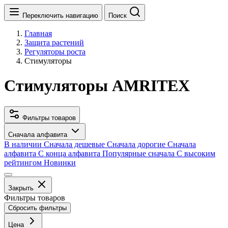
Переключить навигацию
Поиск
Главная
Защита растений
Регуляторы роста
Стимуляторы
Стимуляторы AMRITEX
Фильтры товаров
Сначала алфавита
В наличии
Сначала дешевые
Сначала дорогие
Сначала
алфавита
С конца алфавита
Популярные сначала
С высоким
рейтингом
Новинки
Закрыть
Фильтры товаров
Сбросить фильтры
Цена