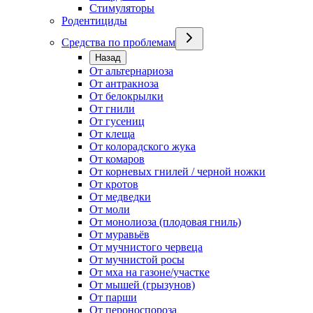
Стимуляторы
Родентициды
Средства по проблемам
Назад
От альтернариоза
От антракноза
От белокрылки
От гнили
От гусениц
От клеща
От колорадского жука
От комаров
От корневых гнилей / черной ножки
От кротов
От медведки
От моли
От монолиоза (плодовая гниль)
От муравьёв
От мучнистого червеца
От мучнистой росы
От мха на газоне/участке
От мышей (грызунов)
От парши
От пероноспороза