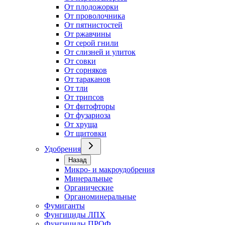
От плодожорки
От проволочника
От пятнистостей
От ржавчины
От серой гнили
От слизней и улиток
От совки
От сорняков
От тараканов
От тли
От трипсов
От фитофторы
От фузариоза
От хруща
От щитовки
Удобрения
Назад
Микро- и макроудобрения
Минеральные
Органические
Органоминеральные
Фумиганты
Фунгициды ЛПХ
Фунгициды ПРОФ