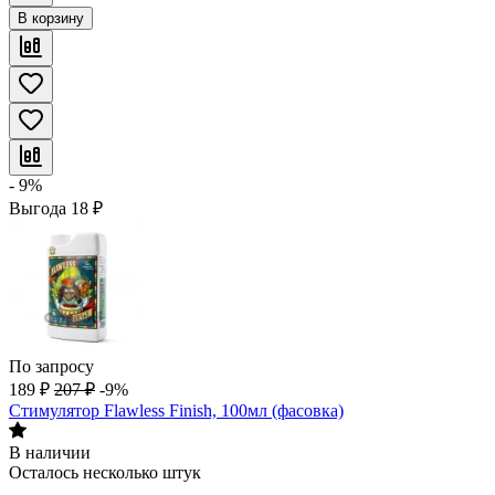
В корзину
- 9%
Выгода
18
₽
По запросу
189
₽
207
₽
-9%
Стимулятор Flawless Finish, 100мл (фасовка)
В наличии
Осталось несколько штук