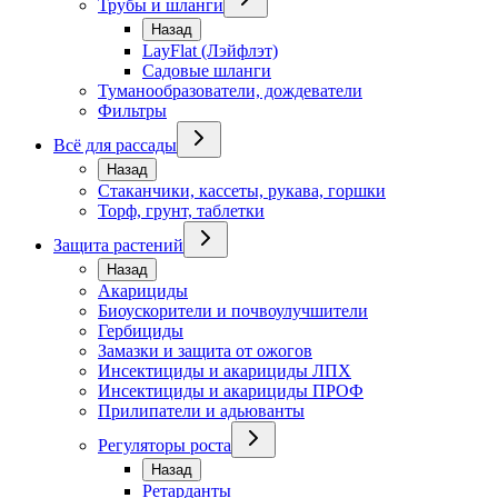
Трубы и шланги
Назад
LayFlat (Лэйфлэт)
Садовые шланги
Туманообразователи, дождеватели
Фильтры
Всё для рассады
Назад
Стаканчики, кассеты, рукава, горшки
Торф, грунт, таблетки
Защита растений
Назад
Акарициды
Биоускорители и почвоулучшители
Гербициды
Замазки и защита от ожогов
Инсектициды и акарициды ЛПХ
Инсектициды и акарициды ПРОФ
Прилипатели и адьюванты
Регуляторы роста
Назад
Ретарданты