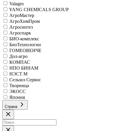
Valagro
YANG CHEMICALS GROUP
АгроМастер
АгроХимПром
Агросинтез
Агроспарк
БИО-комплекс
БиоТехнологии
ГОМЕОВЕНЧЕ
Дол-агро
КОМПАС
НПО БИНАМ
НЭСТ М
Сельхоз Сервис
Творница
ЭКОСС
Япония
Страна