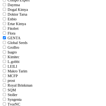
Compo Expert
Daymsa
Dogal Kimya
Doktor Tarsa
Enbio
Ertar Kimya
Fitofert
Flora
GENTA
Global Seeds
GroBro
Isagro
Kimitec
L.gobbi
LEILI
Makro Tarim
MCFP
prost
Royal Brinkman
SQM
Stoller
Syngenta
TvorNC