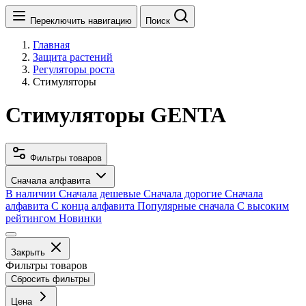
Переключить навигацию
Поиск
Главная
Защита растений
Регуляторы роста
Стимуляторы
Стимуляторы GENTA
Фильтры товаров
Сначала алфавита
В наличии
Сначала дешевые
Сначала дорогие
Сначала
алфавита
С конца алфавита
Популярные сначала
С высоким
рейтингом
Новинки
Закрыть
Фильтры товаров
Сбросить фильтры
Цена