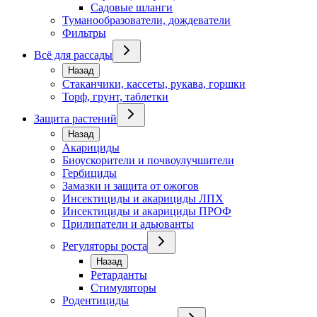
Садовые шланги
Туманообразователи, дождеватели
Фильтры
Всё для рассады
Назад
Стаканчики, кассеты, рукава, горшки
Торф, грунт, таблетки
Защита растений
Назад
Акарициды
Биоускорители и почвоулучшители
Гербициды
Замазки и защита от ожогов
Инсектициды и акарициды ЛПХ
Инсектициды и акарициды ПРОФ
Прилипатели и адьюванты
Регуляторы роста
Назад
Ретарданты
Стимуляторы
Родентициды