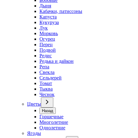
Бобовые
Дыня
Кабачки, патиссоны
Капуста
Кукуруза
Лук
Морковь
Огурец
Перец
Подвой
Редис
Редька и дайкон
Репа
Свекла
Сельдерей
Томат
Тыква
Чеснок
Цветы
Назад
Горшечные
Многолетние
Однолетние
Ягоды