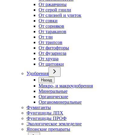
От ржавчины
От серой гнили
От слизней и улиток
От совки
От сорняков
От тараканов
От тли
От трипсов
От фитофторы
От фузариоза
От хруща
От щитовки
Удобрения
Назад
Микро- и макроудобрения
Минеральные
Органические
Органоминеральные
Фумиганты
Фунгициды ЛПХ
Фунгициды ПРОФ
Экологическое земледелие
Японские препараты