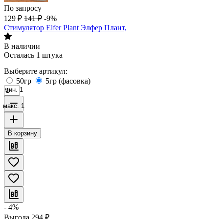
По запросу
129
₽
141
₽
-9%
Стимулятор Elfer Plant Элфер Плант,
В наличии
Осталась 1 штука
Выберите артикул:
50гр
5гр (фасовка)
мин. 1
макс. 1
В корзину
- 4%
Выгода
294
₽