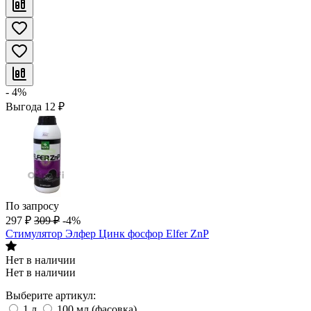
- 4%
Выгода
12
₽
По запросу
297
₽
309
₽
-4%
Стимулятор Элфер Цинк фосфор Elfer ZnP
Нет в наличии
Нет в наличии
Выберите артикул:
1 л
100 мл (фасовка)