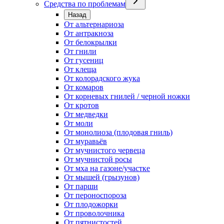
Средства по проблемам
Назад
От альтернариоза
От антракноза
От белокрылки
От гнили
От гусениц
От клеща
От колорадского жука
От комаров
От корневых гнилей / черной ножки
От кротов
От медведки
От моли
От монолиоза (плодовая гниль)
От муравьёв
От мучнистого червеца
От мучнистой росы
От мха на газоне/участке
От мышей (грызунов)
От парши
От пероноспороза
От плодожорки
От проволочника
От пятнистостей