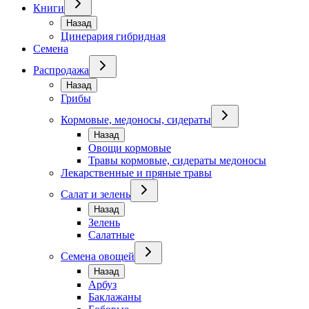
Книги
Назад
Цинерария гибридная
Семена
Распродажа
Назад
Грибы
Кормовые, медоносы, сидераты
Назад
Овощи кормовые
Травы кормовые, сидераты медоносы
Лекарственные и пряные травы
Салат и зелень
Назад
Зелень
Салатные
Семена овощей
Назад
Арбуз
Баклажаны