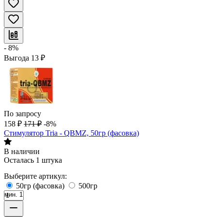
- 8%
Выгода
13
₽
По запросу
158
₽
171
₽
-8%
Стимулятор Tria - QBMZ, 50гр (фасовка)
В наличии
Осталась 1 штука
Выберите артикул:
50гр (фасовка)
500гр
мин. 1