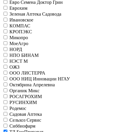
Евро Семена Доктор Грин
Еврохим
Зеленая Аптека Садовода
Ивановское
КОМПАС
КРОПЭКС
Микопро
МоеАгро
НОРД
НПО БИНАМ
НЭСТ М
ОЖЗ
ООО ЛИСТЕРРА
ООО НИЦ Инновации НГАУ
Октябрина Апрелевна
Органик Микс
РОСАГРОХИМ
РУСИНХИМ
Родемос
Садовая Аптека
Сельхоз Сервис
Сиббиофарм
ТД БиоПрепарат