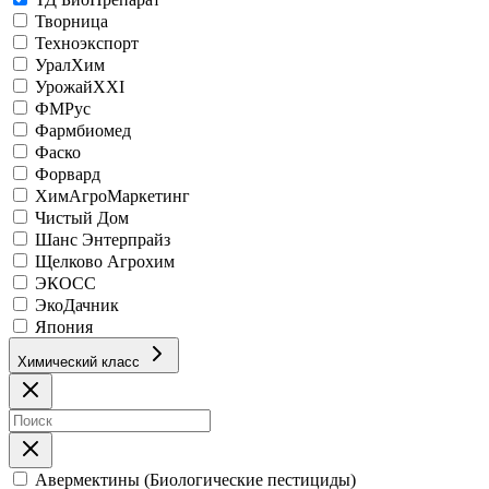
Творница
Техноэкспорт
УралХим
УрожайХХI
ФМРус
Фармбиомед
Фаско
Форвард
ХимАгроМаркетинг
Чистый Дом
Шанс Энтерпрайз
Щелково Агрохим
ЭКОСС
ЭкоДачник
Япония
Химический класс
Авермектины (Биологические пестициды)