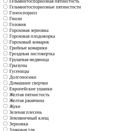
Гельминтоспориозная пятнистость
Гельминтоспориозные пятнистости
Глоеоспориоз
Гнили
Головня
Гороховая зерновка
Гороховая плодожорка
Гороховый комарик
Грибные комарики
Гроздевая листовертка
Грушевая медяница
Грызуны
Гусеницы
Долгоносики
Домашние сверчки
Европейские ушанки
Желтая пятнистость
Желтая ржавчина
Жуки
Зеленая плесень
Земляничный клещ
Зерновки
Злаковая тля