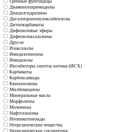
Грибные фунгициды
Диаминопиримидины
Диацилгидразины
Дигалопропенилоксибензолы
Дитиокарбаматы
Дифениловые эфиры
Дифенилоксазолины
Другое
Изоксазолы
Имидазолиноны
Имидазолы
Ингибиторы синтеза хитина (ИСХ)
Карбаматы
Карбоксамиды
Квиназолины
Милбемицины
Минеральные масла
Морфолины
Мочевины
Нафтохиноны
Неоникотиноиды
Неорганические вещества
Неорганические соединения