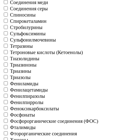
Соединения меди
Соединения серы
Спиносины
Спирокеталамин
Стробилурины
Сульфоксимины
Сульфонилмочевины
Тетразины
Тетроновые кислоты (Кетоенолы)
Тиазолидины
Триазиноны
Триазины
Триазолы
Фениламиды
Фенилацетамиды
Фенилпиразолы
Фенилпирролы
Феноксикарбоксилаты
Фосфонаты
Фосфорорганические соединения (ФОС)
Фталимиды
Фторорганические соединения
Хиноны