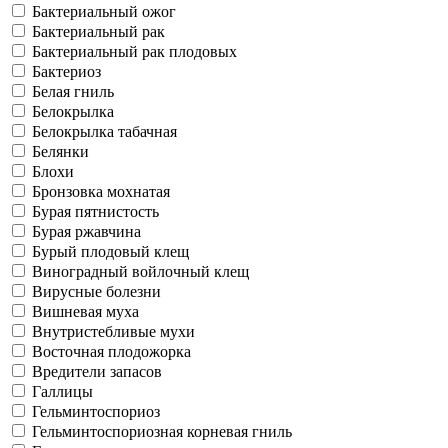
Бактериальный ожог
Бактериальный рак
Бактериальный рак плодовых
Бактериоз
Белая гниль
Белокрылка
Белокрылка табачная
Белянки
Блохи
Бронзовка мохнатая
Бурая пятнистость
Бурая ржавчина
Бурый плодовый клещ
Виноградный войлочный клещ
Вирусные болезни
Вишневая муха
Внутристебливые мухи
Восточная плодожорка
Вредители запасов
Галлицы
Гельминтоспориоз
Гельминтоспориозная корневая гниль