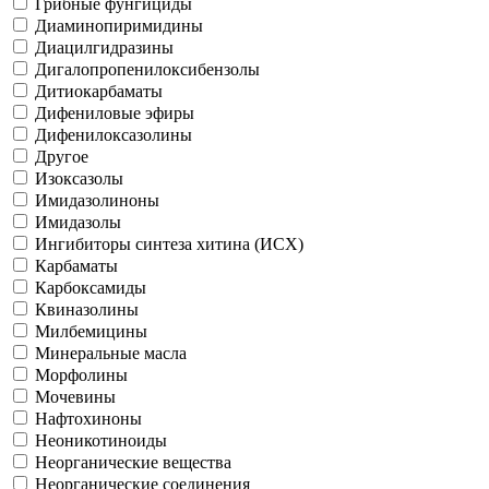
Грибные фунгициды
Диаминопиримидины
Диацилгидразины
Дигалопропенилоксибензолы
Дитиокарбаматы
Дифениловые эфиры
Дифенилоксазолины
Другое
Изоксазолы
Имидазолиноны
Имидазолы
Ингибиторы синтеза хитина (ИСХ)
Карбаматы
Карбоксамиды
Квиназолины
Милбемицины
Минеральные масла
Морфолины
Мочевины
Нафтохиноны
Неоникотиноиды
Неорганические вещества
Неорганические соединения