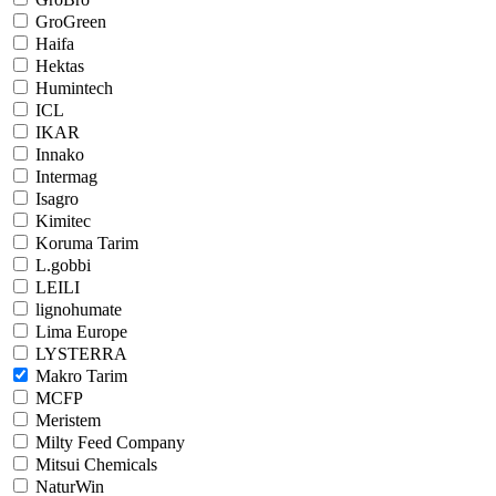
GroGreen
Haifa
Hektas
Humintech
ICL
IKAR
Innako
Intermag
Isagro
Kimitec
Koruma Tarim
L.gobbi
LEILI
lignohumate
Lima Europe
LYSTERRA
Makro Tarim
MCFP
Meristem
Milty Feed Company
Mitsui Chemicals
NaturWin