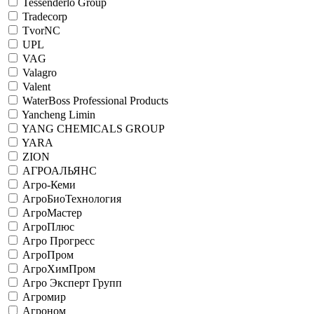
Tessenderlo Group
Tradecorp
TvorNC
UPL
VAG
Valagro
Valent
WaterBoss Professional Products
Yancheng Limin
YANG CHEMICALS GROUP
YARA
ZION
АГРОАЛЬЯНС
Агро-Кеми
АгроБиоТехнология
АгроМастер
АгроПлюс
Агро Прогресс
АгроПром
АгроХимПром
Агро Эксперт Групп
Агромир
Агроном