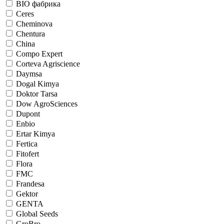
BIO фабрика
Ceres
Cheminova
Chentura
China
Compo Expert
Corteva Agriscience
Daymsa
Dogal Kimya
Doktor Tarsa
Dow AgroSciences
Dupont
Enbio
Ertar Kimya
Fertica
Fitofert
Flora
FMC
Frandesa
Gektor
GENTA
Global Seeds
GroBro