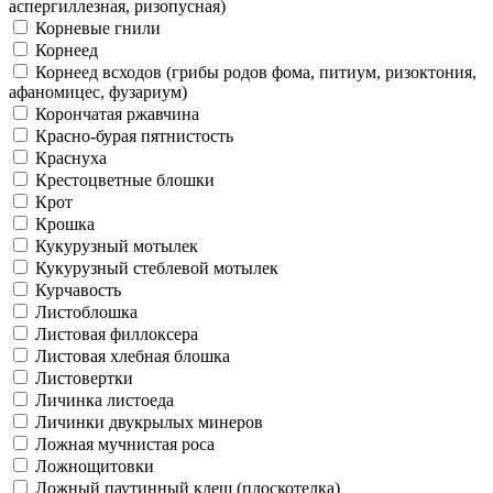
аспергиллезная, ризопусная)
Корневые гнили
Корнеед
Корнеед всходов (грибы родов фома, питиум, ризоктония,
афаномицес, фузариум)
Корончатая ржавчина
Красно-бурая пятнистость
Краснуха
Крестоцветные блошки
Крот
Крошка
Кукурузный мотылек
Кукурузный стеблевой мотылек
Курчавость
Листоблошка
Листовая филлоксера
Листовая хлебная блошка
Листовертки
Личинка листоеда
Личинки двукрылых минеров
Ложная мучнистая роса
Ложнощитовки
Ложный паутинный клещ (плоскотелка)