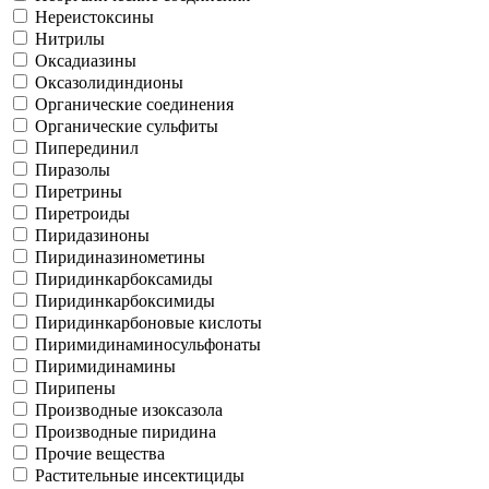
Нереистоксины
Нитрилы
Оксадиазины
Оксазолидиндионы
Органические соединения
Органические сульфиты
Пиперединил
Пиразолы
Пиретрины
Пиретроиды
Пиридазиноны
Пиридиназинометины
Пиридинкарбоксамиды
Пиридинкарбоксимиды
Пиридинкарбоновые кислоты
Пиримидинаминосульфонаты
Пиримидинамины
Пирипены
Производные изоксазола
Производные пиридина
Прочие вещества
Растительные инсектициды