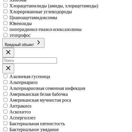
Хлорацетанилиды (амиды, хлорацетамиды)
Хлорированные углеводороды
Цианоацетамидоксимы
Ювеноиды
пиперидинил-тиазол-изоксазолины
этопрофос
Вредный объект
Азалиевая гусеница
Альтернариоз
Альтернариозная семенная инфекция
Американская белая бабочка
Американская мучнистая роса
Антракноз
Аскохитоз
Аспергиллез
Бактериальная пятнистость
Бактериальное увядание