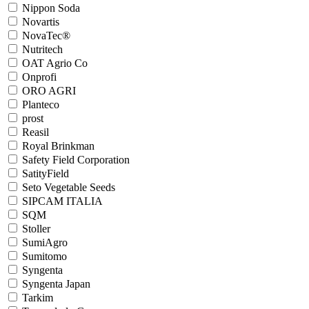
Nippon Soda
Novartis
NovaTec®
Nutritech
OAT Agrio Co
Onprofi
ORO AGRI
Planteco
prost
Reasil
Royal Brinkman
Safety Field Сorporation
SatityField
Seto Vegetable Seeds
SIPCAM ITALIA
SQM
Stoller
SumiAgro
Sumitomo
Syngenta
Syngenta Japan
Tarkim