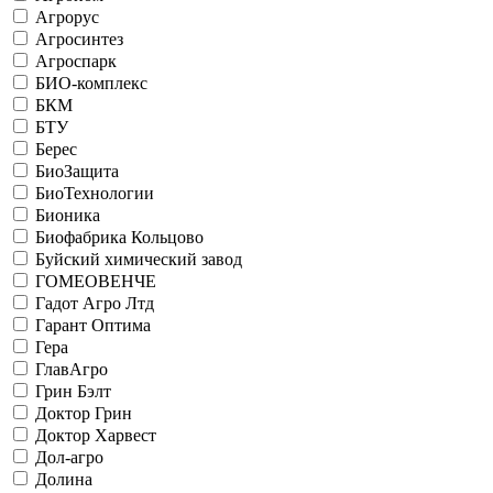
Агрорус
Агросинтез
Агроспарк
БИО-комплекс
БКМ
БТУ
Берес
БиоЗащита
БиоТехнологии
Бионика
Биофабрика Кольцово
Буйский химический завод
ГОМЕОВЕНЧЕ
Гадот Агро Лтд
Гарант Оптима
Гера
ГлавАгро
Грин Бэлт
Доктор Грин
Доктор Харвест
Дол-агро
Долина