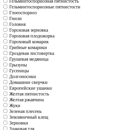
Гельминтоспориозная пятнистость
Гельминтоспориозные пятнистости
Глоеоспориоз
Гнили
Головня
Гороховая зерновка
Гороховая плодожорка
Гороховый комарик
Грибные комарики
Гроздевая листовертка
Грушевая медяница
Грызуны
Гусеницы
Долгоносики
Домашние сверчки
Европейские ушанки
Желтая пятнистость
Желтая ржавчина
Жуки
Зеленая плесень
Земляничный клещ
Зерновки
Злаковая тля