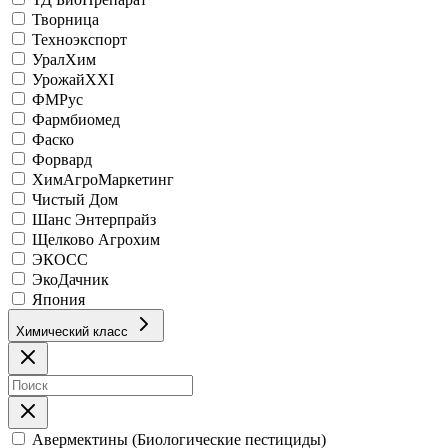
Творница
Техноэкспорт
УралХим
УрожайХХI
ФМРус
Фармбиомед
Фаско
Форвард
ХимАгроМаркетинг
Чистый Дом
Шанс Энтерпрайз
Щелково Агрохим
ЭКОСС
ЭкоДачник
Япония
Химический класс
Авермектины (Биологические пестициды)