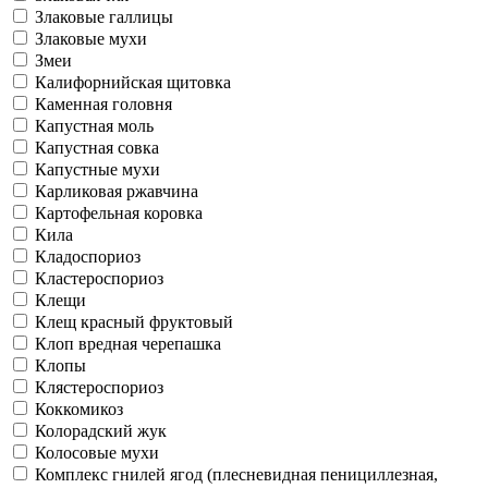
Злаковые галлицы
Злаковые мухи
Змеи
Калифорнийская щитовка
Каменная головня
Капустная моль
Капустная совка
Капустные мухи
Карликовая ржавчина
Картофельная коровка
Кила
Кладоспориоз
Кластероспориоз
Клещи
Клещ красный фруктовый
Клоп вредная черепашка
Клопы
Клястероспориоз
Коккомикоз
Колорадский жук
Колосовые мухи
Комплекс гнилей ягод (плесневидная пенициллезная,