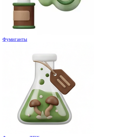
Фумиганты