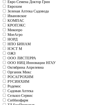
Евро Семена Доктор Грин
Еврохим
Зеленая Аптека Садовода
Ивановское
КОМПАС
КРОПЭКС
Микопро
МоеАгро
НОРД
НПО БИНАМ
НЭСТ М
ОЖЗ
ООО ЛИСТЕРРА
ООО НИЦ Инновации НГАУ
Октябрина Апрелевна
Органик Микс
РОСАГРОХИМ
РУСИНХИМ
Родемос
Садовая Аптека
Сельхоз Сервис
Сиббиофарм
ТД БиоПрепарат