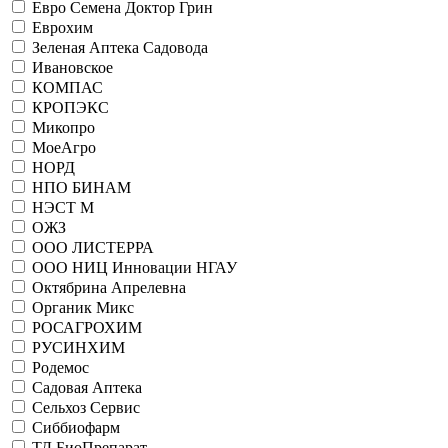
Евро Семена Доктор Грин
Еврохим
Зеленая Аптека Садовода
Ивановское
КОМПАС
КРОПЭКС
Микопро
МоеАгро
НОРД
НПО БИНАМ
НЭСТ М
ОЖЗ
ООО ЛИСТЕРРА
ООО НИЦ Инновации НГАУ
Октябрина Апрелевна
Органик Микс
РОСАГРОХИМ
РУСИНХИМ
Родемос
Садовая Аптека
Сельхоз Сервис
Сиббиофарм
ТД БиоПрепарат