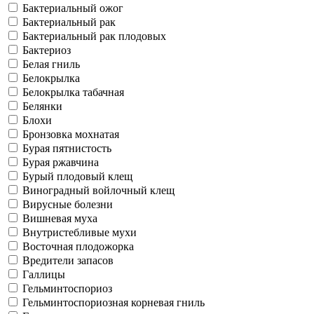
Бактериальный ожог
Бактериальный рак
Бактериальный рак плодовых
Бактериоз
Белая гниль
Белокрылка
Белокрылка табачная
Белянки
Блохи
Бронзовка мохнатая
Бурая пятнистость
Бурая ржавчина
Бурый плодовый клещ
Виноградный войлочный клещ
Вирусные болезни
Вишневая муха
Внутристебливые мухи
Восточная плодожорка
Вредители запасов
Галлицы
Гельминтоспориоз
Гельминтоспориозная корневая гниль