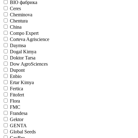
BIO фабрика
Ceres
Cheminova
Chentura
China
Compo Expert
Corteva Agriscience
Daymsa
Dogal Kimya
Doktor Tarsa
Dow AgroSciences
Dupont
Enbio
Ertar Kimya
Fertica
Fitofert
Flora
FMC
Frandesa
Gektor
GENTA
Global Seeds
GroBro