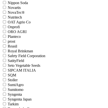
Nippon Soda
Novartis
NovaTec®
Nutritech
OAT Agrio Co
Onprofi
ORO AGRI
Planteco
prost
Reasil
Royal Brinkman
Safety Field Сorporation
SatityField
Seto Vegetable Seeds
SIPCAM ITALIA
SQM
Stoller
SumiAgro
Sumitomo
Syngenta
Syngenta Japan
Tarkim