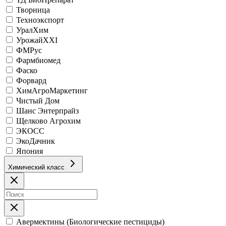
Творница
Техноэкспорт
УралХим
УрожайХХI
ФМРус
Фармбиомед
Фаско
Форвард
ХимАгроМаркетинг
Чистый Дом
Шанс Энтерпрайз
Щелково Агрохим
ЭКОСС
ЭкоДачник
Япония
Химический класс
Авермектины (Биологические пестициды)