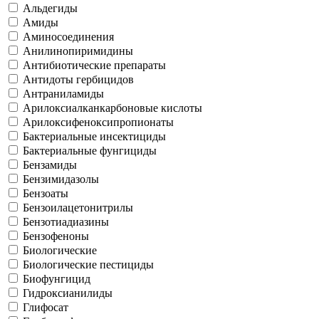
Альдегиды
Амиды
Аминосоединения
Анилинопиримидины
Антибиотические препараты
Антидоты гербицидов
Антраниламиды
Арилоксиалканкарбоновые кислоты
Арилоксифеноксипропионаты
Бактериальные инсектициды
Бактериальные фунгициды
Бензамиды
Бензимидазолы
Бензоаты
Бензоилацетонитрилы
Бензотиадиазины
Бензофеноны
Биологические
Биологические пестициды
Биофунгицид
Гидроксианилиды
Глифосат