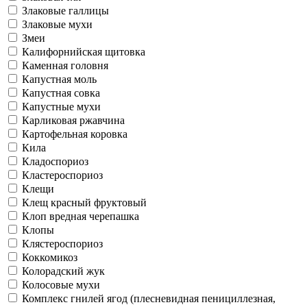
Злаковые галлицы
Злаковые мухи
Змеи
Калифорнийская щитовка
Каменная головня
Капустная моль
Капустная совка
Капустные мухи
Карликовая ржавчина
Картофельная коровка
Кила
Кладоспориоз
Кластероспориоз
Клещи
Клещ красный фруктовый
Клоп вредная черепашка
Клопы
Клястероспориоз
Коккомикоз
Колорадский жук
Колосовые мухи
Комплекс гнилей ягод (плесневидная пенициллезная,