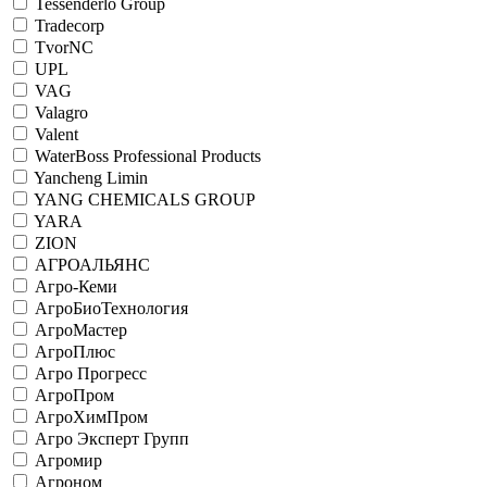
Tessenderlo Group
Tradecorp
TvorNC
UPL
VAG
Valagro
Valent
WaterBoss Professional Products
Yancheng Limin
YANG CHEMICALS GROUP
YARA
ZION
АГРОАЛЬЯНС
Агро-Кеми
АгроБиоТехнология
АгроМастер
АгроПлюс
Агро Прогресс
АгроПром
АгроХимПром
Агро Эксперт Групп
Агромир
Агроном