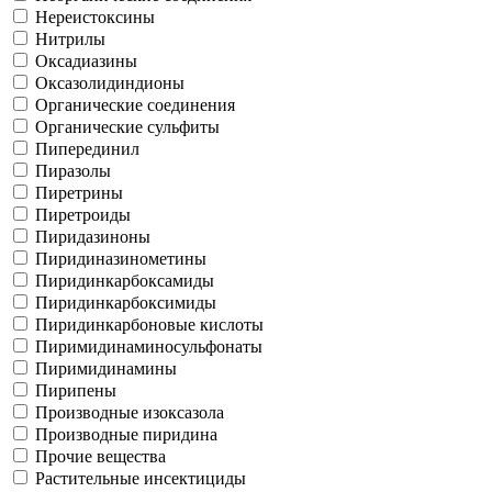
Нереистоксины
Нитрилы
Оксадиазины
Оксазолидиндионы
Органические соединения
Органические сульфиты
Пиперединил
Пиразолы
Пиретрины
Пиретроиды
Пиридазиноны
Пиридиназинометины
Пиридинкарбоксамиды
Пиридинкарбоксимиды
Пиридинкарбоновые кислоты
Пиримидинаминосульфонаты
Пиримидинамины
Пирипены
Производные изоксазола
Производные пиридина
Прочие вещества
Растительные инсектициды