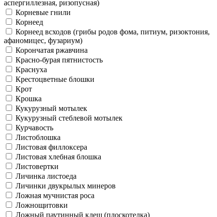
аспергиллезная, ризопусная)
Корневые гнили
Корнеед
Корнеед всходов (грибы родов фома, питиум, ризоктония,
афаномицес, фузариум)
Корончатая ржавчина
Красно-бурая пятнистость
Краснуха
Крестоцветные блошки
Крот
Крошка
Кукурузный мотылек
Кукурузный стеблевой мотылек
Курчавость
Листоблошка
Листовая филлоксера
Листовая хлебная блошка
Листовертки
Личинка листоеда
Личинки двукрылых минеров
Ложная мучнистая роса
Ложнощитовки
Ложный паутинный клещ (плоскотелка)