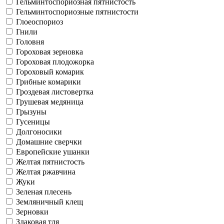
Гельминтоспориозная пятнистость
Гельминтоспориозные пятнистости
Глоеоспориоз
Гнили
Головня
Гороховая зерновка
Гороховая плодожорка
Гороховый комарик
Грибные комарики
Гроздевая листовертка
Грушевая медяница
Грызуны
Гусеницы
Долгоносики
Домашние сверчки
Европейские ушанки
Желтая пятнистость
Желтая ржавчина
Жуки
Зеленая плесень
Земляничный клещ
Зерновки
Злаковая тля