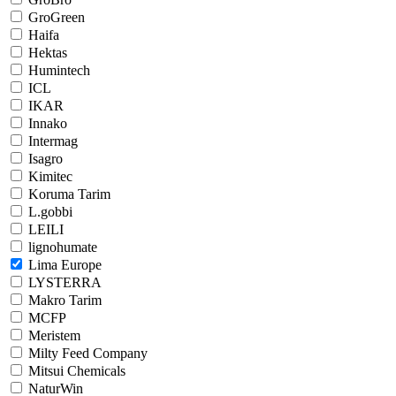
GroGreen
Haifa
Hektas
Humintech
ICL
IKAR
Innako
Intermag
Isagro
Kimitec
Koruma Tarim
L.gobbi
LEILI
lignohumate
Lima Europe
LYSTERRA
Makro Tarim
MCFP
Meristem
Milty Feed Company
Mitsui Chemicals
NaturWin