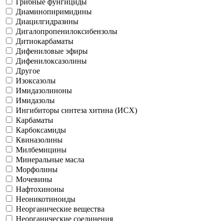
Грибные фунгициды
Диаминопиримидины
Диацилгидразины
Дигалопропенилоксибензолы
Дитиокарбаматы
Дифениловые эфиры
Дифенилоксазолины
Другое
Изоксазолы
Имидазолиноны
Имидазолы
Ингибиторы синтеза хитина (ИСХ)
Карбаматы
Карбоксамиды
Квиназолины
Милбемицины
Минеральные масла
Морфолины
Мочевины
Нафтохиноны
Неоникотиноиды
Неорганические вещества
Неорганические соединения