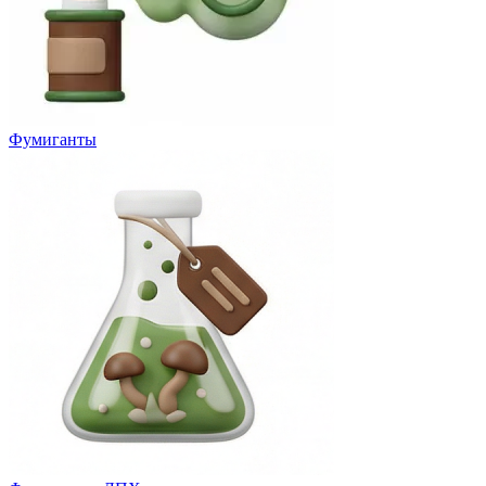
Фумиганты