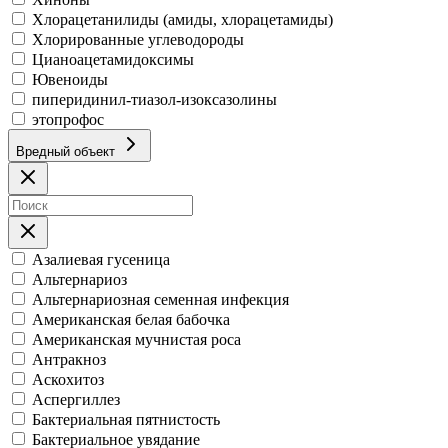
Хлорацетанилиды (амиды, хлорацетамиды)
Хлорированные углеводороды
Цианоацетамидоксимы
Ювеноиды
пиперидинил-тиазол-изоксазолины
этопрофос
Вредный объект
Азалиевая гусеница
Альтернариоз
Альтернариозная семенная инфекция
Американская белая бабочка
Американская мучнистая роса
Антракноз
Аскохитоз
Аспергиллез
Бактериальная пятнистость
Бактериальное увядание