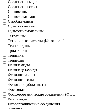
Соединения меди
Соединения серы
Спиносины
Спирокеталамин
Стробилурины
Сульфоксимины
Сульфонилмочевины
Тетразины
Тетроновые кислоты (Кетоенолы)
Тиазолидины
Триазиноны
Триазины
Триазолы
Фениламиды
Фенилацетамиды
Фенилпиразолы
Фенилпирролы
Феноксикарбоксилаты
Фосфонаты
Фосфорорганические соединения (ФОС)
Фталимиды
Фторорганические соединения
Хиноны