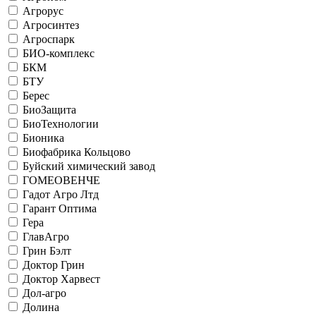
Агрорус
Агросинтез
Агроспарк
БИО-комплекс
БКМ
БТУ
Берес
БиоЗащита
БиоТехнологии
Бионика
Биофабрика Кольцово
Буйский химический завод
ГОМЕОВЕНЧЕ
Гадот Агро Лтд
Гарант Оптима
Гера
ГлавАгро
Грин Бэлт
Доктор Грин
Доктор Харвест
Дол-агро
Долина