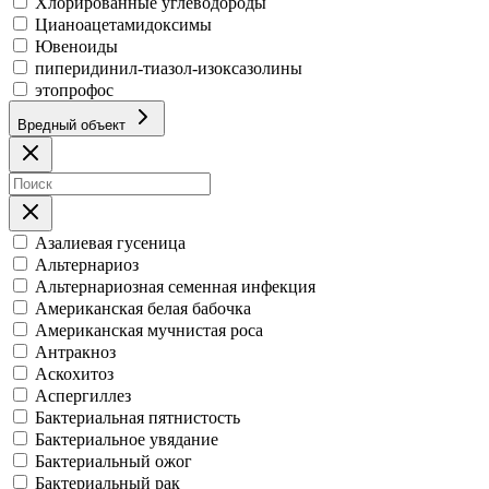
Хлорированные углеводороды
Цианоацетамидоксимы
Ювеноиды
пиперидинил-тиазол-изоксазолины
этопрофос
Вредный объект
Азалиевая гусеница
Альтернариоз
Альтернариозная семенная инфекция
Американская белая бабочка
Американская мучнистая роса
Антракноз
Аскохитоз
Аспергиллез
Бактериальная пятнистость
Бактериальное увядание
Бактериальный ожог
Бактериальный рак