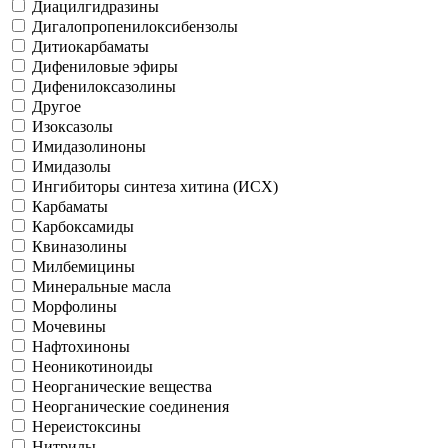
Диацилгидразины
Дигалопропенилоксибензолы
Дитиокарбаматы
Дифениловые эфиры
Дифенилоксазолины
Другое
Изоксазолы
Имидазолиноны
Имидазолы
Ингибиторы синтеза хитина (ИСХ)
Карбаматы
Карбоксамиды
Квиназолины
Милбемицины
Минеральные масла
Морфолины
Мочевины
Нафтохиноны
Неоникотиноиды
Неорганические вещества
Неорганические соединения
Нереистоксины
Нитрилы