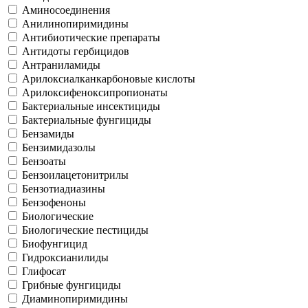
Аминосоединения
Анилинопиримидины
Антибиотические препараты
Антидоты гербицидов
Антраниламиды
Арилоксиалканкарбоновые кислоты
Арилоксифеноксипропионаты
Бактериальные инсектициды
Бактериальные фунгициды
Бензамиды
Бензимидазолы
Бензоаты
Бензоилацетонитрилы
Бензотиадиазины
Бензофеноны
Биологические
Биологические пестициды
Биофунгицид
Гидроксианилиды
Глифосат
Грибные фунгициды
Диаминопиримидины