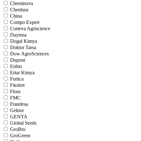
Cheminova
Chentura
China
Compo Expert
Corteva Agriscience
Daymsa
Dogal Kimya
Doktor Tarsa
Dow AgroSciences
Dupont
Enbio
Ertar Kimya
Fertica
Fitofert
Flora
FMC
Frandesa
Gektor
GENTA
Global Seeds
GroBro
GroGreen