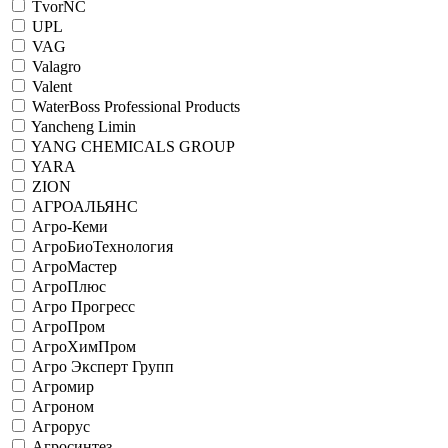
TvorNC
UPL
VAG
Valagro
Valent
WaterBoss Professional Products
Yancheng Limin
YANG CHEMICALS GROUP
YARA
ZION
АГРОАЛЬЯНС
Агро-Кеми
АгроБиоТехнология
АгроМастер
АгроПлюс
Агро Прогресс
АгроПром
АгроХимПром
Агро Эксперт Групп
Агромир
Агроном
Агрорус
Агросинтез