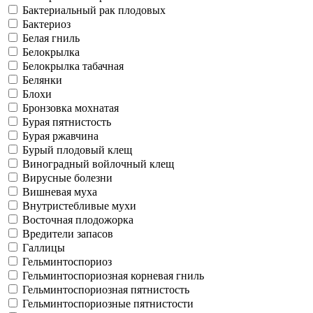
Бактериальный рак плодовых
Бактериоз
Белая гниль
Белокрылка
Белокрылка табачная
Белянки
Блохи
Бронзовка мохнатая
Бурая пятнистость
Бурая ржавчина
Бурый плодовый клещ
Виноградный войлочный клещ
Вирусные болезни
Вишневая муха
Внутристебливые мухи
Восточная плодожорка
Вредители запасов
Галлицы
Гельминтоспориоз
Гельминтоспориозная корневая гниль
Гельминтоспориозная пятнистость
Гельминтоспориозные пятнистости