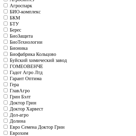
Агроспарк
БИО-комплекс
БКМ
БТУ
Берес
БиоЗащита
БиоТехнологии
Бионика
Биофабрика Кольцово
Буйский химический завод
ГОМЕОВЕНЧЕ
Гадот Агро Лтд
Гарант Оптима
Гера
ГлавАгро
Грин Бэлт
Доктор Грин
Доктор Харвест
Дол-агро
Долина
Евро Семена Доктор Грин
Еврохим