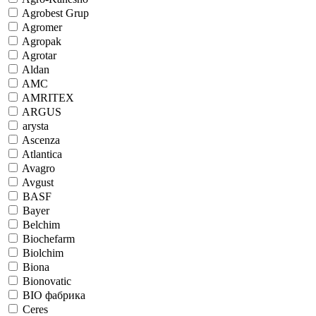
Agrobest Grup
Agromer
Agropak
Agrotar
Aldan
AMC
AMRITEX
ARGUS
arysta
Ascenza
Atlantica
Avagro
Avgust
BASF
Bayer
Belchim
Biochefarm
Biolchim
Biona
Bionovatic
BIO фабрика
Ceres