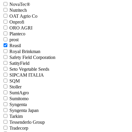
NovaTec®
Nutritech
OAT Agrio Co
Onprofi
ORO AGRI
Planteco
prost
Reasil
Royal Brinkman
Safety Field Сorporation
SatityField
Seto Vegetable Seeds
SIPCAM ITALIA
SQM
Stoller
SumiAgro
Sumitomo
Syngenta
Syngenta Japan
Tarkim
Tessenderlo Group
Tradecorp