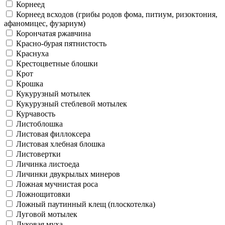
Корнеед
Корнеед всходов (грибы родов фома, питиум, ризоктония,
афаномицес, фузариум)
Корончатая ржавчина
Красно-бурая пятнистость
Краснуха
Крестоцветные блошки
Крот
Крошка
Кукурузный мотылек
Кукурузный стеблевой мотылек
Курчавость
Листоблошка
Листовая филлоксера
Листовая хлебная блошка
Листовертки
Личинка листоеда
Личинки двукрылых минеров
Ложная мучнистая роса
Ложнощитовки
Ложный паутинный клещ (плоскотелка)
Луговой мотылек
Луковая муха