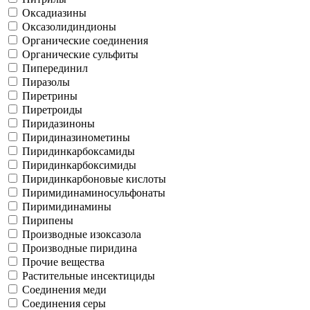
Оксадиазины
Оксазолидиндионы
Органические соединения
Органические сульфиты
Пиперединил
Пиразолы
Пиретрины
Пиретроиды
Пиридазиноны
Пиридиназинометины
Пиридинкарбоксамиды
Пиридинкарбоксимиды
Пиридинкарбоновые кислоты
Пиримидинаминосульфонаты
Пиримидинамины
Пирипены
Производные изоксазола
Производные пиридина
Прочие вещества
Растительные инсектициды
Соединения меди
Соединения серы