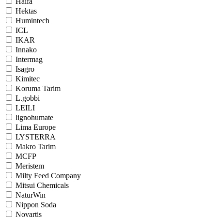
Haifa
Hektas
Humintech
ICL
IKAR
Innako
Intermag
Isagro
Kimitec
Koruma Tarim
L.gobbi
LEILI
lignohumate
Lima Europe
LYSTERRA
Makro Tarim
MCFP
Meristem
Milty Feed Company
Mitsui Chemicals
NaturWin
Nippon Soda
Novartis