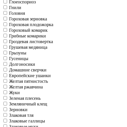
Глоеоспориоз
Гнили
Головня
Гороховая зерновка
Гороховая плодожорка
Гороховый комарик
Грибные комарики
Гроздевая листовертка
Грушевая медяница
Грызуны
Гусеницы
Долгоносики
Домашние сверчки
Европейские ушанки
Желтая пятнистость
Желтая ржавчина
Жуки
Зеленая плесень
Земляничный клещ
Зерновки
Злаковая тля
Злаковые галлицы
Злаковые мухи