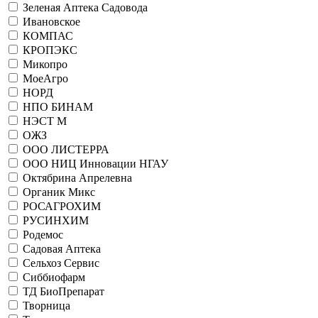
Зеленая Аптека Садовода
Ивановское
КОМПАС
КРОПЭКС
Микопро
МоеАгро
НОРД
НПО БИНАМ
НЭСТ М
ОЖЗ
ООО ЛИСТЕРРА
ООО НИЦ Инновации НГАУ
Октябрина Апрелевна
Органик Микс
РОСАГРОХИМ
РУСИНХИМ
Родемос
Садовая Аптека
Сельхоз Сервис
Сиббиофарм
ТД БиоПрепарат
Творница