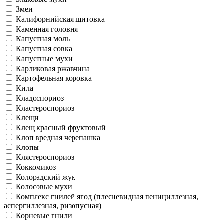
Змеи
Калифорнийская щитовка
Каменная головня
Капустная моль
Капустная совка
Капустные мухи
Карликовая ржавчина
Картофельная коровка
Кила
Кладоспориоз
Кластероспориоз
Клещи
Клещ красный фруктовый
Клоп вредная черепашка
Клопы
Клястероспориоз
Коккомикоз
Колорадский жук
Колосовые мухи
Комплекс гнилей ягод (плесневидная пенициллезная,
аспергиллезная, ризопусная)
Корневые гнили