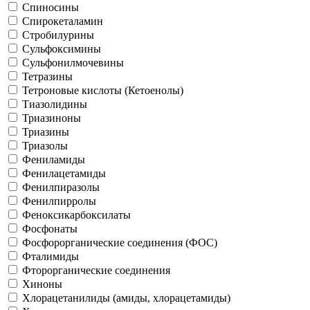
Спиносины
Спирокеталамин
Стробилурины
Сульфоксимины
Сульфонилмочевины
Тетразины
Тетроновые кислоты (Кетоенолы)
Тиазолидины
Триазиноны
Триазины
Триазолы
Фениламиды
Фенилацетамиды
Фенилпиразолы
Фенилпирролы
Феноксикарбоксилаты
Фосфонаты
Фосфорорганические соединения (ФОС)
Фталимиды
Фторорганические соединения
Хиноны
Хлорацетанилиды (амиды, хлорацетамиды)