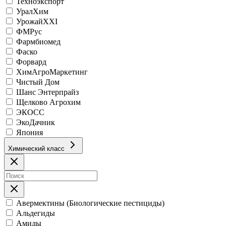
Техноэкспорт
УралХим
УрожайХХI
ФМРус
Фармбиомед
Фаско
Форвард
ХимАгроМаркетинг
Чистый Дом
Шанс Энтерпрайз
Щелково Агрохим
ЭКОСС
ЭкоДачник
Япония
Химический класс
Авермектины (Биологические пестициды)
Альдегиды
Амиды