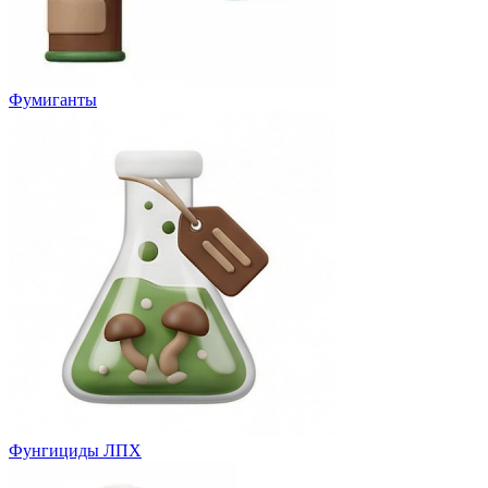
Фумиганты
Фунгициды ЛПХ