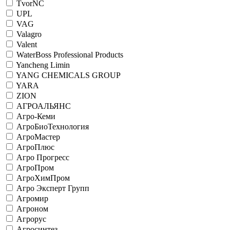
TvorNC
UPL
VAG
Valagro
Valent
WaterBoss Professional Products
Yancheng Limin
YANG CHEMICALS GROUP
YARA
ZION
АГРОАЛЬЯНС
Агро-Кеми
АгроБиоТехнология
АгроМастер
АгроПлюс
Агро Прогресс
АгроПром
АгроХимПром
Агро Эксперт Групп
Агромир
Агроном
Агрорус
Агросинтез