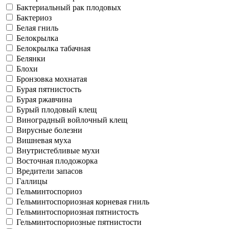
Бактериальный рак плодовых
Бактериоз
Белая гниль
Белокрылка
Белокрылка табачная
Белянки
Блохи
Бронзовка мохнатая
Бурая пятнистость
Бурая ржавчина
Бурый плодовый клещ
Виноградный войлочный клещ
Вирусные болезни
Вишневая муха
Внутристебливые мухи
Восточная плодожорка
Вредители запасов
Галлицы
Гельминтоспориоз
Гельминтоспориозная корневая гниль
Гельминтоспориозная пятнистость
Гельминтоспориозные пятнистости