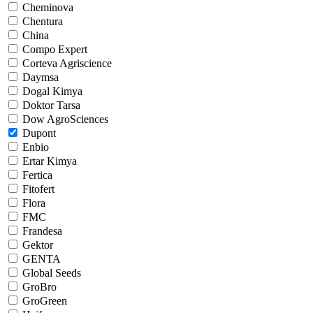
Cheminova
Chentura
China
Compo Expert
Corteva Agriscience
Daymsa
Dogal Kimya
Doktor Tarsa
Dow AgroSciences
Dupont
Enbio
Ertar Kimya
Fertica
Fitofert
Flora
FMC
Frandesa
Gektor
GENTA
Global Seeds
GroBro
GroGreen