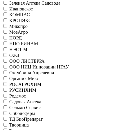
Зеленая Аптека Садовода
Ивановское
КОМПАС
КРОПЭКС
Микопро
МоеАгро
НОРД
НПО БИНАМ
НЭСТ М
ОЖЗ
ООО ЛИСТЕРРА
ООО НИЦ Инновации НГАУ
Октябрина Апрелевна
Органик Микс
РОСАГРОХИМ
РУСИНХИМ
Родемос
Садовая Аптека
Сельхоз Сервис
Сиббиофарм
ТД БиоПрепарат
Творница