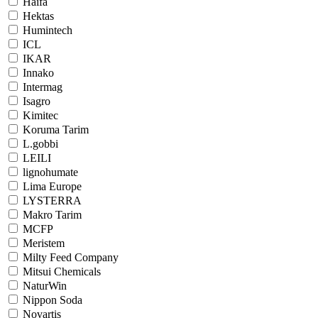
Haifa
Hektas
Humintech
ICL
IKAR
Innako
Intermag
Isagro
Kimitec
Koruma Tarim
L.gobbi
LEILI
lignohumate
Lima Europe
LYSTERRA
Makro Tarim
MCFP
Meristem
Milty Feed Company
Mitsui Chemicals
NaturWin
Nippon Soda
Novartis