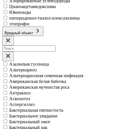
Хлорированные углеводороды
Цианоацетамидоксимы
Ювеноиды
пиперидинил-тиазол-изоксазолины
этопрофос
Вредный объект
Азалиевая гусеница
Альтернариоз
Альтернариозная семенная инфекция
Американская белая бабочка
Американская мучнистая роса
Антракноз
Аскохитоз
Аспергиллез
Бактериальная пятнистость
Бактериальное увядание
Бактериальный ожог
Бактериальный рак