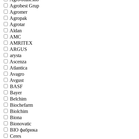
Agrobest Grup
Agromer
Agropak
Agrotar
Aldan
AMC
AMRITEX
ARGUS
arysta
Ascenza
Atlantica
Avagro
Avgust
BASF
Bayer
Belchim
Biochefarm
Biolchim
Biona
Bionovatic
BIO фабрика
Ceres