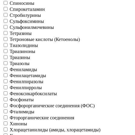
Спиносины
Спирокеталамин
Стробилурины
Сульфоксимины
Сульфонилмочевины
Тетразины
Тетроновые кислоты (Кетоенолы)
Тиазолидины
Триазиноны
Триазины
Триазолы
Фениламиды
Фенилацетамиды
Фенилпиразолы
Фенилпирролы
Феноксикарбоксилаты
Фосфонаты
Фосфорорганические соединения (ФОС)
Фталимиды
Фторорганические соединения
Хиноны
Хлорацетанилиды (амиды, хлорацетамиды)