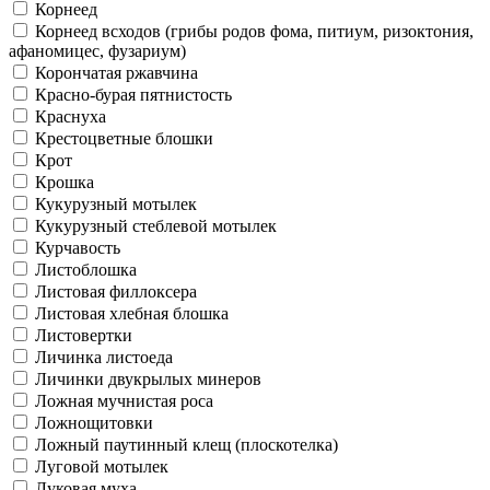
Корнеед
Корнеед всходов (грибы родов фома, питиум, ризоктония,
афаномицес, фузариум)
Корончатая ржавчина
Красно-бурая пятнистость
Краснуха
Крестоцветные блошки
Крот
Крошка
Кукурузный мотылек
Кукурузный стеблевой мотылек
Курчавость
Листоблошка
Листовая филлоксера
Листовая хлебная блошка
Листовертки
Личинка листоеда
Личинки двукрылых минеров
Ложная мучнистая роса
Ложнощитовки
Ложный паутинный клещ (плоскотелка)
Луговой мотылек
Луковая муха