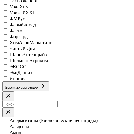
Техноэкспорт
УралХим
УрожайХХI
ФМРус
Фармбиомед
Фаско
Форвард
ХимАгроМаркетинг
Чистый Дом
Шанс Энтерпрайз
Щелково Агрохим
ЭКОСС
ЭкоДачник
Япония
Химический класс
Авермектины (Биологические пестициды)
Альдегиды
Амиды