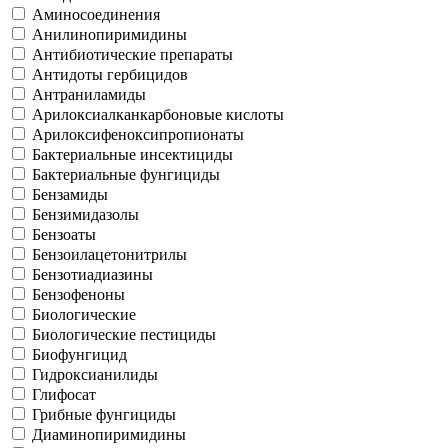
Аминосоединения
Анилинопиримидины
Антибиотические препараты
Антидоты гербицидов
Антраниламиды
Арилоксиалканкарбоновые кислоты
Арилоксифеноксипропионаты
Бактериальные инсектициды
Бактериальные фунгициды
Бензамиды
Бензимидазолы
Бензоаты
Бензоилацетонитрилы
Бензотиадиазины
Бензофеноны
Биологические
Биологические пестициды
Биофунгицид
Гидроксианилиды
Глифосат
Грибные фунгициды
Диаминопиримидины