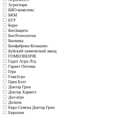
Агроспарк
БИО-комплекс
БКМ
БТУ
Берес
БиоЗащита
БиоТехнологии
Бионика
Биофабрика Кольцово
Буйский химический завод
ГОМЕОВЕНЧЕ
Гадот Агро Лтд
Гарант Оптима
Гера
ГлавАгро
Грин Бэлт
Доктор Грин
Доктор Харвест
Дол-агро
Долина
Евро Семена Доктор Грин
Еврохим