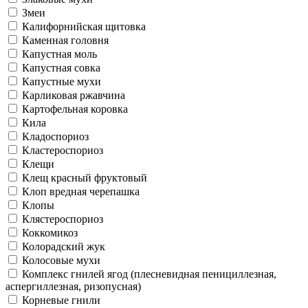
Змеи
Калифорнийская щитовка
Каменная головня
Капустная моль
Капустная совка
Капустные мухи
Карликовая ржавчина
Картофельная коровка
Кила
Кладоспориоз
Кластероспориоз
Клещи
Клещ красный фруктовый
Клоп вредная черепашка
Клопы
Клястероспориоз
Коккомикоз
Колорадский жук
Колосовые мухи
Комплекс гнилей ягод (плесневидная пенициллезная,
аспергиллезная, ризопусная)
Корневые гнили