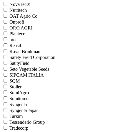
NovaTec®
Nutritech
OAT Agrio Co
Onprofi
ORO AGRI
Planteco
prost
Reasil
Royal Brinkman
Safety Field Сorporation
SatityField
Seto Vegetable Seeds
SIPCAM ITALIA
SQM
Stoller
SumiAgro
Sumitomo
Syngenta
Syngenta Japan
Tarkim
Tessenderlo Group
Tradecorp