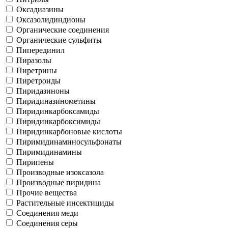
Оксадиазины
Оксазолидиндионы
Органические соединения
Органические сульфиты
Пиперединил
Пиразолы
Пиретрины
Пиретроиды
Пиридазиноны
Пиридиназинометины
Пиридинкарбоксамиды
Пиридинкарбоксимиды
Пиридинкарбоновые кислоты
Пиримидинаминосульфонаты
Пиримидинамины
Пирипены
Производные изоксазола
Производные пиридина
Прочие вещества
Растительные инсектициды
Соединения меди
Соединения серы