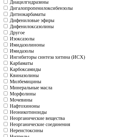
Диацилгидразины
Дигалопропенилоксибензолы
Дитиокарбаматы
Дифениловые эфиры
Дифенилоксазолины
Другое
Изоксазолы
Имидазолиноны
Имидазолы
Ингибиторы синтеза хитина (ИСХ)
Карбаматы
Карбоксамиды
Квиназолины
Милбемицины
Минеральные масла
Морфолины
Мочевины
Нафтохиноны
Неоникотиноиды
Неорганические вещества
Неорганические соединения
Нереистоксины
Нитрилы