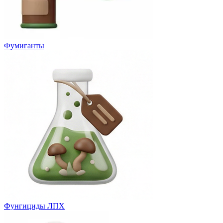
Фумиганты
Фунгициды ЛПХ