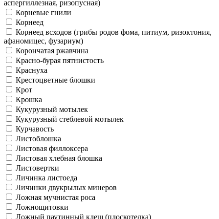
аспергиллезная, ризопусная)
Корневые гнили
Корнеед
Корнеед всходов (грибы родов фома, питиум, ризоктония,
афаномицес, фузариум)
Корончатая ржавчина
Красно-бурая пятнистость
Краснуха
Крестоцветные блошки
Крот
Крошка
Кукурузный мотылек
Кукурузный стеблевой мотылек
Курчавость
Листоблошка
Листовая филлоксера
Листовая хлебная блошка
Листовертки
Личинка листоеда
Личинки двукрылых минеров
Ложная мучнистая роса
Ложнощитовки
Ложный паутинный клещ (плоскотелка)