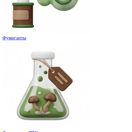
Фумиганты