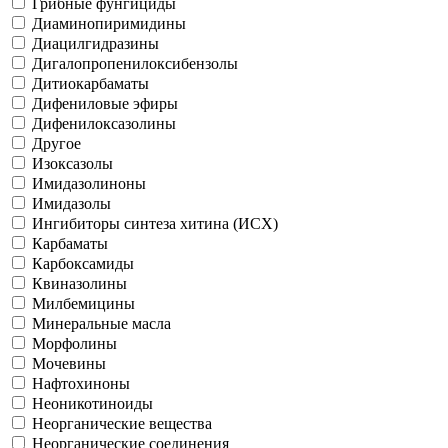
Грибные фунгициды
Диаминопиримидины
Диацилгидразины
Дигалопропенилоксибензолы
Дитиокарбаматы
Дифениловые эфиры
Дифенилоксазолины
Другое
Изоксазолы
Имидазолиноны
Имидазолы
Ингибиторы синтеза хитина (ИСХ)
Карбаматы
Карбоксамиды
Квиназолины
Милбемицины
Минеральные масла
Морфолины
Мочевины
Нафтохиноны
Неоникотиноиды
Неорганические вещества
Неорганические соединения