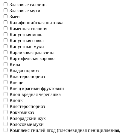
Злаковые галлицы
Злаковые мухи
Змеи
Калифорнийская щитовка
Каменная головня
Капустная моль
Капустная совка
Капустные мухи
Карликовая ржавчина
Картофельная коровка
Кила
Кладоспориоз
Кластероспориоз
Клещи
Клещ красный фруктовый
Клоп вредная черепашка
Клопы
Клястероспориоз
Коккомикоз
Колорадский жук
Колосовые мухи
Комплекс гнилей ягод (плесневидная пенициллезная,