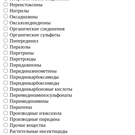
Нереистоксины
Нитрилы
Оксадиазины
Оксазолидиндионы
Органические соединения
Органические сульфиты
Пиперединил
Пиразолы
Пиретрины
Пиретроиды
Пиридазиноны
Пиридиназинометины
Пиридинкарбоксамиды
Пиридинкарбоксимиды
Пиридинкарбоновые кислоты
Пиримидинаминосульфонаты
Пиримидинамины
Пирипены
Производные изоксазола
Производные пиридина
Прочие вещества
Растительные инсектициды