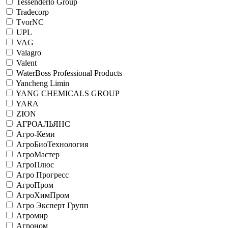
Tessenderlo Group
Tradecorp
TvorNC
UPL
VAG
Valagro
Valent
WaterBoss Professional Products
Yancheng Limin
YANG CHEMICALS GROUP
YARA
ZION
АГРОАЛЬЯНС
Агро-Кеми
АгроБиоТехнология
АгроМастер
АгроПлюс
Агро Прогресс
АгроПром
АгроХимПром
Агро Эксперт Групп
Агромир
Агроном