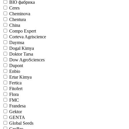
BIO фабрика
Ceres
Cheminova
Chentura
China
Compo Expert
Corteva Agriscience
Daymsa
Dogal Kimya
Doktor Tarsa
Dow AgroSciences
Dupont
Enbio
Ertar Kimya
Fertica
Fitofert
Flora
FMC
Frandesa
Gektor
GENTA
Global Seeds
GroBro