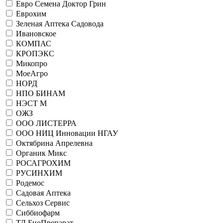
Евро Семена Доктор Грин
Еврохим
Зеленая Аптека Садовода
Ивановское
КОМПАС
КРОПЭКС
Микопро
МоеАгро
НОРД
НПО БИНАМ
НЭСТ М
ОЖЗ
ООО ЛИСТЕРРА
ООО НИЦ Инновации НГАУ
Октябрина Апрелевна
Органик Микс
РОСАГРОХИМ
РУСИНХИМ
Родемос
Садовая Аптека
Сельхоз Сервис
Сиббиофарм
ТД БиоПрепарат