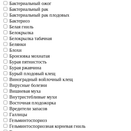
Бактериальный ожог
Бактериальный рак
Бактериальный рак плодовых
Бактериоз
Белая гниль
Белокрылка
Белокрылка табачная
Белянки
Блохи
Бронзовка мохнатая
Бурая пятнистость
Бурая ржавчина
Бурый плодовый клещ
Виноградный войлочный клещ
Вирусные болезни
Вишневая муха
Внутристебливые мухи
Восточная плодожорка
Вредители запасов
Галлицы
Гельминтоспориоз
Гельминтоспориозная корневая гниль