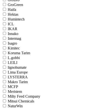
GroGreen
Haifa
Hektas
Humintech
ICL
IKAR
Innako
Intermag
Isagro
Kimitec
Koruma Tarim
L.gobbi
LEILI
lignohumate
Lima Europe
LYSTERRA
Makro Tarim
MCFP
Meristem
Milty Feed Company
Mitsui Chemicals
NaturWin