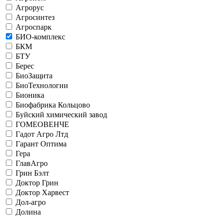
Агрорус
Агросинтез
Агроспарк
БИО-комплекс
БКМ
БТУ
Берес
БиоЗащита
БиоТехнологии
Бионика
Биофабрика Кольцово
Буйский химический завод
ГОМЕОВЕНЧЕ
Гадот Агро Лтд
Гарант Оптима
Гера
ГлавАгро
Грин Бэлт
Доктор Грин
Доктор Харвест
Дол-агро
Долина