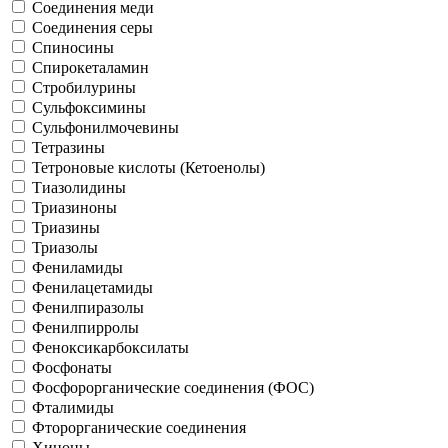
Соединения меди
Соединения серы
Спиносины
Спирокеталамин
Стробилурины
Сульфоксимины
Сульфонилмочевины
Тетразины
Тетроновые кислоты (Кетоенолы)
Тиазолидины
Триазиноны
Триазины
Триазолы
Фениламиды
Фенилацетамиды
Фенилпиразолы
Фенилпирролы
Феноксикарбоксилаты
Фосфонаты
Фосфорорганические соединения (ФОС)
Фталимиды
Фторорганические соединения
Хиноны