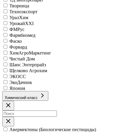
Творница
Техноэкспорт
УралХим
УрожайХХI
ФМРус
Фармбиомед
Фаско
Форвард
ХимАгроМаркетинг
Чистый Дом
Шанс Энтерпрайз
Щелково Агрохим
ЭКОСС
ЭкоДачник
Япония
Химический класс
Авермектины (Биологические пестициды)