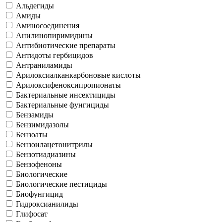
Альдегиды
Амиды
Аминосоединения
Анилинопиримидины
Антибиотические препараты
Антидоты гербицидов
Антраниламиды
Арилоксиалканкарбоновые кислоты
Арилоксифеноксипропионаты
Бактериальные инсектициды
Бактериальные фунгициды
Бензамиды
Бензимидазолы
Бензоаты
Бензоилацетонитрилы
Бензотиадиазины
Бензофеноны
Биологические
Биологические пестициды
Биофунгицид
Гидроксианилиды
Глифосат