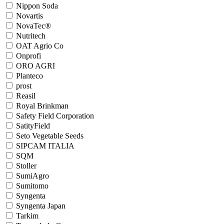
Nippon Soda
Novartis
NovaTec®
Nutritech
OAT Agrio Co
Onprofi
ORO AGRI
Planteco
prost
Reasil
Royal Brinkman
Safety Field Сorporation
SatityField
Seto Vegetable Seeds
SIPCAM ITALIA
SQM
Stoller
SumiAgro
Sumitomo
Syngenta
Syngenta Japan
Tarkim