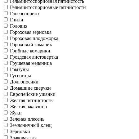
Гельминтоспориозная пятнистость
Гельминтоспориозные пятнистости
Глоеоспориоз
Гнили
Головня
Гороховая зерновка
Гороховая плодожорка
Гороховый комарик
Грибные комарики
Гроздевая листовертка
Грушевая медяница
Грызуны
Гусеницы
Долгоносики
Домашние сверчки
Европейские ушанки
Желтая пятнистость
Желтая ржавчина
Жуки
Зеленая плесень
Земляничный клещ
Зерновки
Злаковая тля