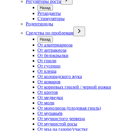
Регуляторы роста
Назад
Ретарданты
Стимуляторы
Родентициды
Средства по проблемам
Назад
От альтернариоза
От антракноза
От белокрылки
От гнили
От гусениц
От клеща
От колорадского жука
От комаров
От корневых гнилей / черной ножки
От кротов
От медведки
От моли
От монолиоза (плодовая гниль)
От муравьёв
От мучнистого червеца
От мучнистой росы
От мха на газоне/участке