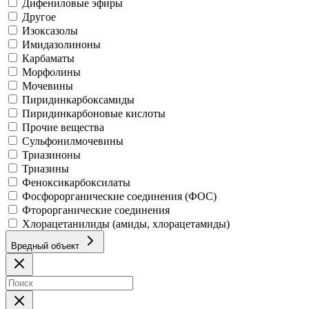
Дифениловые эфиры
Другое
Изоксазолы
Имидазолиноны
Карбаматы
Морфолины
Мочевины
Пиридинкарбоксамиды
Пиридинкарбоновые кислоты
Прочие вещества
Сульфонилмочевины
Триазиноны
Триазины
Феноксикарбоксилаты
Фосфорорганические соединения (ФОС)
Фторорганические соединения
Хлорацетанилиды (амиды, хлорацетамиды)
Вредный объект