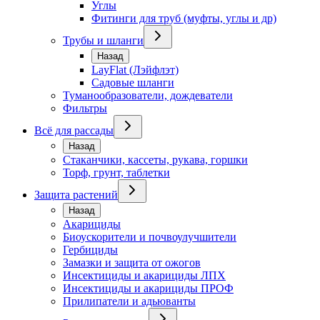
Углы
Фитинги для труб (муфты, углы и др)
Трубы и шланги
Назад
LayFlat (Лэйфлэт)
Садовые шланги
Туманообразователи, дождеватели
Фильтры
Всё для рассады
Назад
Стаканчики, кассеты, рукава, горшки
Торф, грунт, таблетки
Защита растений
Назад
Акарициды
Биоускорители и почвоулучшители
Гербициды
Замазки и защита от ожогов
Инсектициды и акарициды ЛПХ
Инсектициды и акарициды ПРОФ
Прилипатели и адьюванты