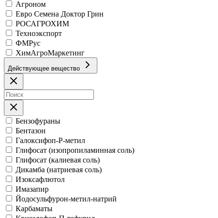
Агроном
Евро Семена Доктор Грин
РОСАГРОХИМ
Техноэкспорт
ФМРус
ХимАгроМаркетинг
Действующее вещество
Бензофураны
Бентазон
Галоксифоп-Р-метил
Глифосат (изопропиламинная соль)
Глифосат (калиевая соль)
Дикамба (натриевая соль)
Изоксафлютол
Имазапир
Йодосульфурон-метил-натрий
Карбаматы