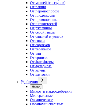
От мышей (грызунов)
От парши
От пероноспороза
От плодожорки
От проволочника
От пятнистостей
От ржавчины
От серой гнили
От слизней и улиток
От совки
От сорняков
От тараканов
От тли
От трипсов
От фитофторы
От фузариоза
От хруща
От щитовки
Удобрения
Назад
Микро- и макроудобрения
Минеральные
Органические
Органоминеральные