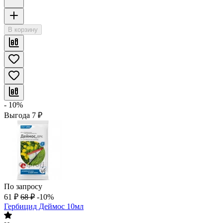
В корзину
- 10%
Выгода
7
₽
По запросу
61
₽
68
₽
-10%
Гербицид Деймос 10мл