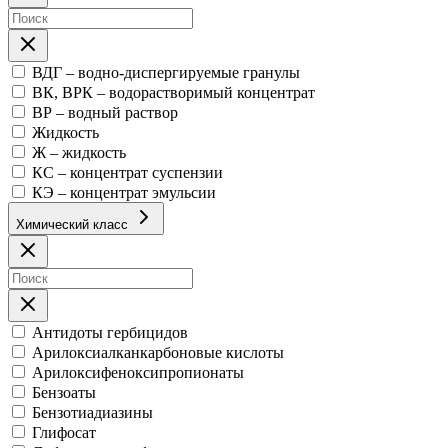
ВДГ – водно-диспергируемые гранулы
ВК, ВРК – водорастворимый концентрат
ВР – водный раствор
Жидкость
Ж – жидкость
КС – концентрат суспензии
КЭ – концентрат эмульсии
Химический класс
Антидоты гербицидов
Арилоксиалканкарбоновые кислоты
Арилоксифеноксипропионаты
Бензоаты
Бензотиадиазины
Глифосат