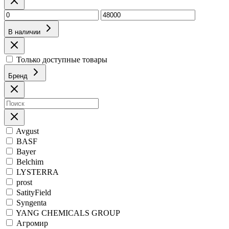
В наличии
Только доступные товары
Бренд
Avgust
BASF
Bayer
Belchim
LYSTERRA
prost
SatityField
Syngenta
YANG CHEMICALS GROUP
Агромир