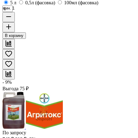
5 л
0,5л (фасовка)
100мл (фасовка)
мин. 1
В корзину
- 9%
Выгода
75
₽
По запросу