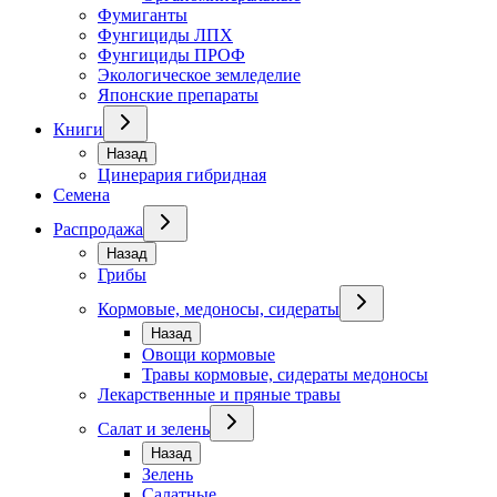
Фумиганты
Фунгициды ЛПХ
Фунгициды ПРОФ
Экологическое земледелие
Японские препараты
Книги
Назад
Цинерария гибридная
Семена
Распродажа
Назад
Грибы
Кормовые, медоносы, сидераты
Назад
Овощи кормовые
Травы кормовые, сидераты медоносы
Лекарственные и пряные травы
Салат и зелень
Назад
Зелень
Салатные