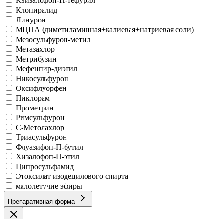
Квизалофоп-П-тефурил
Клопиралид
Линурон
МЦПА (диметиламинная+калиевая+натриевая соли)
Мезосульфурон-метил
Метазахлор
Метрибузин
Мефенпир-диэтил
Никосульфурон
Оксифлуорфен
Пиклорам
Прометрин
Римсульфурон
С-Метолахлор
Триасульфурон
Флуазифоп-П-бутил
Хизалофоп-П-этил
Ципросульфамид
Этоксилат изодецилового спирта
малолетучие эфиры
Препаративная форма