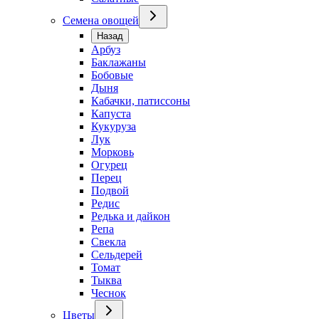
Семена овощей
Назад
Арбуз
Баклажаны
Бобовые
Дыня
Кабачки, патиссоны
Капуста
Кукуруза
Лук
Морковь
Огурец
Перец
Подвой
Редис
Редька и дайкон
Репа
Свекла
Сельдерей
Томат
Тыква
Чеснок
Цветы