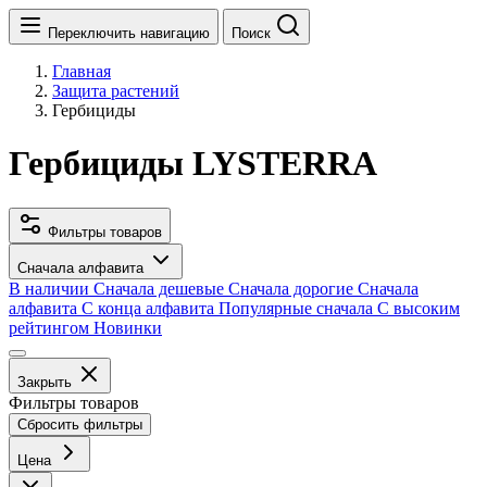
Переключить навигацию
Поиск
Главная
Защита растений
Гербициды
Гербициды LYSTERRA
Фильтры товаров
Сначала алфавита
В наличии
Сначала дешевые
Сначала дорогие
Сначала
алфавита
С конца алфавита
Популярные сначала
С высоким
рейтингом
Новинки
Закрыть
Фильтры товаров
Сбросить фильтры
Цена