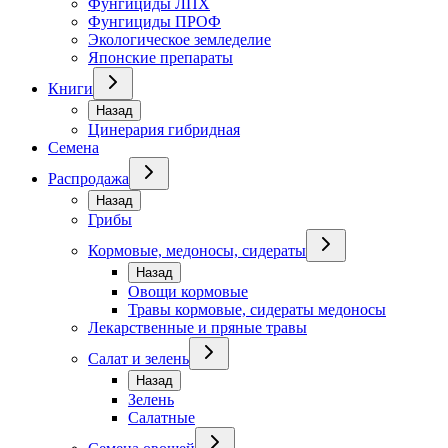
Фунгициды ЛПХ
Фунгициды ПРОФ
Экологическое земледелие
Японские препараты
Книги
Назад
Цинерария гибридная
Семена
Распродажа
Назад
Грибы
Кормовые, медоносы, сидераты
Назад
Овощи кормовые
Травы кормовые, сидераты медоносы
Лекарственные и пряные травы
Салат и зелень
Назад
Зелень
Салатные