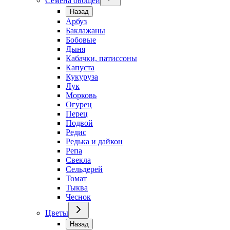
Семена овощей
Назад
Арбуз
Баклажаны
Бобовые
Дыня
Кабачки, патиссоны
Капуста
Кукуруза
Лук
Морковь
Огурец
Перец
Подвой
Редис
Редька и дайкон
Репа
Свекла
Сельдерей
Томат
Тыква
Чеснок
Цветы
Назад