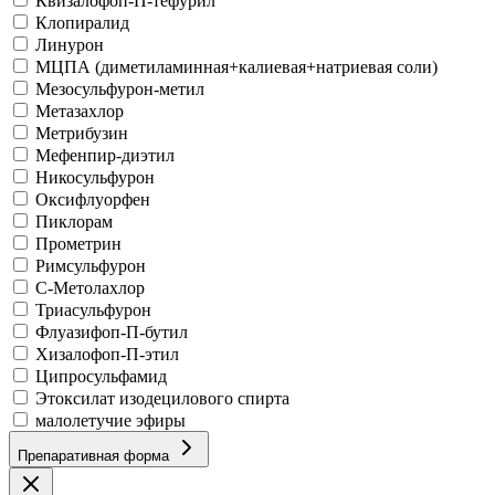
Квизалофоп-П-тефурил
Клопиралид
Линурон
МЦПА (диметиламинная+калиевая+натриевая соли)
Мезосульфурон-метил
Метазахлор
Метрибузин
Мефенпир-диэтил
Никосульфурон
Оксифлуорфен
Пиклорам
Прометрин
Римсульфурон
С-Метолахлор
Триасульфурон
Флуазифоп-П-бутил
Хизалофоп-П-этил
Ципросульфамид
Этоксилат изодецилового спирта
малолетучие эфиры
Препаративная форма