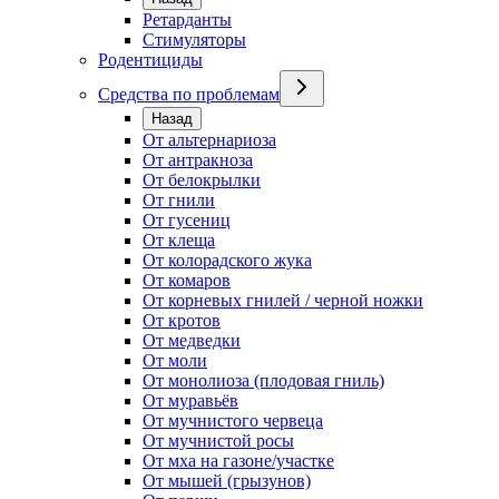
Ретарданты
Стимуляторы
Родентициды
Средства по проблемам
Назад
От альтернариоза
От антракноза
От белокрылки
От гнили
От гусениц
От клеща
От колорадского жука
От комаров
От корневых гнилей / черной ножки
От кротов
От медведки
От моли
От монолиоза (плодовая гниль)
От муравьёв
От мучнистого червеца
От мучнистой росы
От мха на газоне/участке
От мышей (грызунов)