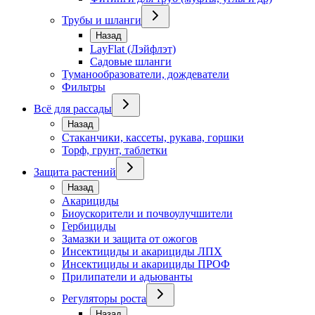
Трубы и шланги
Назад
LayFlat (Лэйфлэт)
Садовые шланги
Туманообразователи, дождеватели
Фильтры
Всё для рассады
Назад
Стаканчики, кассеты, рукава, горшки
Торф, грунт, таблетки
Защита растений
Назад
Акарициды
Биоускорители и почвоулучшители
Гербициды
Замазки и защита от ожогов
Инсектициды и акарициды ЛПХ
Инсектициды и акарициды ПРОФ
Прилипатели и адьюванты
Регуляторы роста
Назад