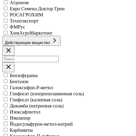
Агроном
Евро Семена Доктор Грин
РОСАГРОХИМ
Техноэкспорт
ФМРус
ХимАгроМаркетинг
Действующее вещество
Бензофураны
Бентазон
Галоксифоп-Р-метил
Глифосат (изопропиламинная соль)
Глифосат (калиевая соль)
Дикамба (натриевая соль)
Изоксафлютол
Имазапир
Йодосульфурон-метил-натрий
Карбаматы