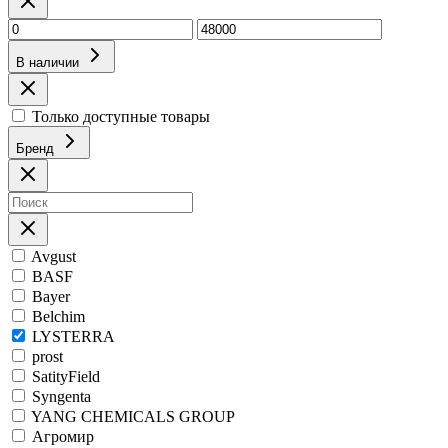
В наличии
Только доступные товары
Бренд
Avgust
BASF
Bayer
Belchim
LYSTERRA
prost
SatityField
Syngenta
YANG CHEMICALS GROUP
Агромир