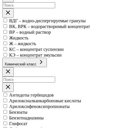
ВДГ – водно-диспергируемые гранулы
ВК, ВРК – водорастворимый концентрат
ВР – водный раствор
Жидкость
Ж – жидкость
КС – концентрат суспензии
КЭ – концентрат эмульсии
Химический класс
Антидоты гербицидов
Арилоксиалканкарбоновые кислоты
Арилоксифеноксипропионаты
Бензоаты
Бензотиадиазины
Глифосат