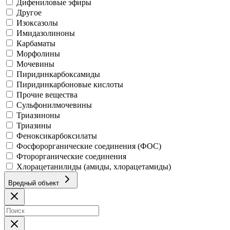
Дифениловые эфиры
Другое
Изоксазолы
Имидазолиноны
Карбаматы
Морфолины
Мочевины
Пиридинкарбоксамиды
Пиридинкарбоновые кислоты
Прочие вещества
Сульфонилмочевины
Триазиноны
Триазины
Феноксикарбоксилаты
Фосфорорганические соединения (ФОС)
Фторорганические соединения
Хлорацетанилиды (амиды, хлорацетамиды)
Вредный объект