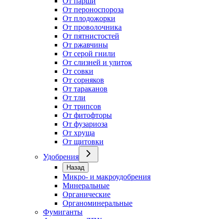
От парши
От пероноспороза
От плодожорки
От проволочника
От пятнистостей
От ржавчины
От серой гнили
От слизней и улиток
От совки
От сорняков
От тараканов
От тли
От трипсов
От фитофторы
От фузариоза
От хруща
От щитовки
Удобрения
Назад
Микро- и макроудобрения
Минеральные
Органические
Органоминеральные
Фумиганты