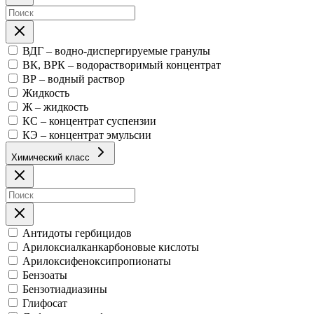
ВДГ – водно-диспергируемые гранулы
ВК, ВРК – водорастворимый концентрат
ВР – водный раствор
Жидкость
Ж – жидкость
КС – концентрат суспензии
КЭ – концентрат эмульсии
Химический класс
Антидоты гербицидов
Арилоксиалканкарбоновые кислоты
Арилоксифеноксипропионаты
Бензоаты
Бензотиадиазины
Глифосат