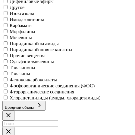
Дифениловые эфиры
Другое
Изоксазолы
Имидазолиноны
Карбаматы
Морфолины
Мочевины
Пиридинкарбоксамиды
Пиридинкарбоновые кислоты
Прочие вещества
Сульфонилмочевины
Триазиноны
Триазины
Феноксикарбоксилаты
Фосфорорганические соединения (ФОС)
Фторорганические соединения
Хлорацетанилиды (амиды, хлорацетамиды)
Вредный объект