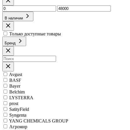
В наличии
Только доступные товары
Бренд
Avgust
BASF
Bayer
Belchim
LYSTERRA
prost
SatityField
Syngenta
YANG CHEMICALS GROUP
Агромир