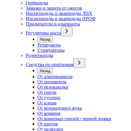
Гербициды
Замазки и защита от ожогов
Инсектициды и акарициды ЛПХ
Инсектициды и акарициды ПРОФ
Прилипатели и адьюванты
Регуляторы роста
Назад
Ретарданты
Стимуляторы
Родентициды
Средства по проблемам
Назад
От альтернариоза
От антракноза
От белокрылки
От гнили
От гусениц
От клеща
От колорадского жука
От комаров
От корневых гнилей / черной ножки
От кротов
От медведки