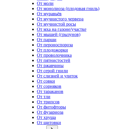
От моли
От монолиоза (плодовая гниль)
От муравьёв
От мучнистого червеца
От мучнистой росы
От мха на газоне/участке
От мышей (грызунов)
От парши
От пероноспороза
От плодожорки
От проволочника
От пятнистостей
От ржавчины
От серой гнили
От слизней и улиток
От совки
От сорняков
От тараканов
От тли
От трипсов
От фитофторы
От фузариоза
От хруща
От щитовки