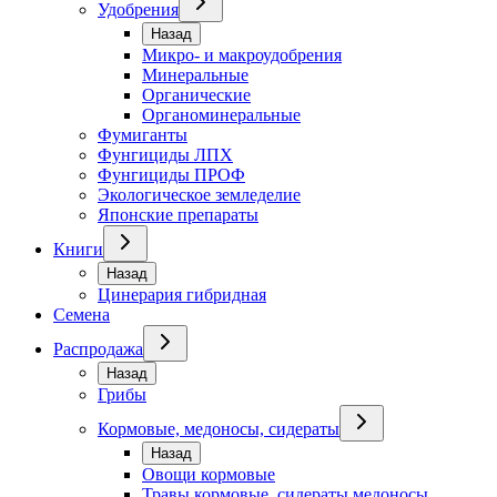
Удобрения
Назад
Микро- и макроудобрения
Минеральные
Органические
Органоминеральные
Фумиганты
Фунгициды ЛПХ
Фунгициды ПРОФ
Экологическое земледелие
Японские препараты
Книги
Назад
Цинерария гибридная
Семена
Распродажа
Назад
Грибы
Кормовые, медоносы, сидераты
Назад
Овощи кормовые
Травы кормовые, сидераты медоносы