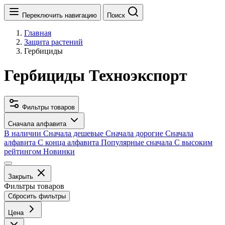
Переключить навигацию
Поиск
Главная
Защита растений
Гербициды
Гербициды Техноэкспорт
Фильтры товаров
Сначала алфавита
В наличии
Сначала дешевые
Сначала дорогие
Сначала
алфавита
С конца алфавита
Популярные сначала
С высоким
рейтингом
Новинки
Закрыть
Фильтры товаров
Сбросить фильтры
Цена