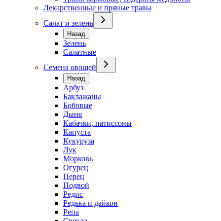
Лекарственные и пряные травы
Салат и зелень
Назад
Зелень
Салатные
Семена овощей
Назад
Арбуз
Баклажаны
Бобовые
Дыня
Кабачки, патиссоны
Капуста
Кукуруза
Лук
Морковь
Огурец
Перец
Подвой
Редис
Редька и дайкон
Репа
Свекла