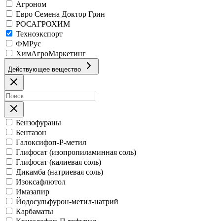
Агроном
Евро Семена Доктор Грин
РОСАГРОХИМ
Техноэкспорт
ФМРус
ХимАгроМаркетинг
Действующее вещество
Бензофураны
Бентазон
Галоксифоп-Р-метил
Глифосат (изопропиламинная соль)
Глифосат (калиевая соль)
Дикамба (натриевая соль)
Изоксафлютол
Имазапир
Йодосульфурон-метил-натрий
Карбаматы