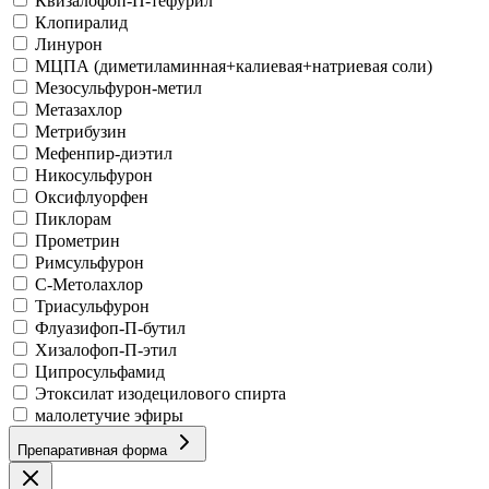
Квизалофоп-П-тефурил
Клопиралид
Линурон
МЦПА (диметиламинная+калиевая+натриевая соли)
Мезосульфурон-метил
Метазахлор
Метрибузин
Мефенпир-диэтил
Никосульфурон
Оксифлуорфен
Пиклорам
Прометрин
Римсульфурон
С-Метолахлор
Триасульфурон
Флуазифоп-П-бутил
Хизалофоп-П-этил
Ципросульфамид
Этоксилат изодецилового спирта
малолетучие эфиры
Препаративная форма