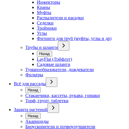
Инжекторы
Краны
Муфты
Распылители и насадки
Седелки
Тройники
Углы
Фитинги для труб (муфты, углы и др)
Трубы и шланги
Назад
LayFlat (Лэйфлэт)
Садовые шланги
Туманообразователи, дождеватели
Фильтры
Всё для рассады
Назад
Стаканчики, кассеты, рукава, горшки
Торф, грунт, таблетки
Защита растений
Назад
Акарициды
Биоускорители и почвоулучшители