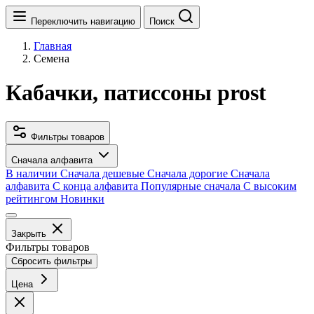
Переключить навигацию
Поиск
Главная
Семена
Кабачки, патиссоны prost
Фильтры товаров
Сначала алфавита
В наличии
Сначала дешевые
Сначала дорогие
Сначала
алфавита
С конца алфавита
Популярные сначала
С высоким
рейтингом
Новинки
Закрыть
Фильтры товаров
Сбросить фильтры
Цена