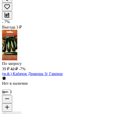
- 7%
Выгода
3
₽
По запросу
39
₽
42
₽
-7%
(м.ф.) Кабачок Дракоша 3г Гавриш
Нет в наличии
мин. 1