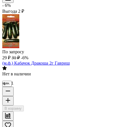
- 6%
Выгода
2
₽
По запросу
29
₽
31
₽
-6%
(м.ф.) Кабачок Дракоша 2г Гавриш
Нет в наличии
мин. 1
В корзину