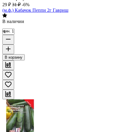
29
₽
31
₽
-6%
(м.ф.) Кабачок Пеппи 2г Гавриш
В наличии
мин. 1
В корзину