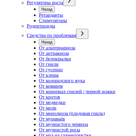
Регуляторы роста
Назад
Ретарданты
Стимуляторы
Родентициды
Средства по проблемам
Назад
От альтернариоза
От антракноза
От белокрылки
От гнили
От гусениц
От клеща
От колорадского жука
От комаров
От корневых гнилей / черной ножки
От кротов
От медведки
От моли
От монолиоза (плодовая гниль)
От муравьёв
От мучнистого червеца
От мучнистой росы
От мха на газоне/участке