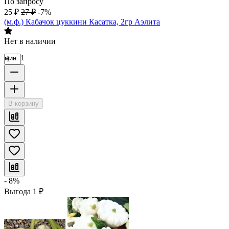
По запросу
25
₽
27
₽
-7%
(м.ф.) Кабачок цуккини Касатка, 2гр Аэлита
Нет в наличии
мин. 1
В корзину
- 8%
Выгода
1
₽