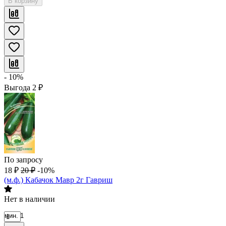
В корзину
- 10%
Выгода
2
₽
По запросу
18
₽
20
₽
-10%
(м.ф.) Кабачок Мавр 2г Гавриш
Нет в наличии
мин. 1