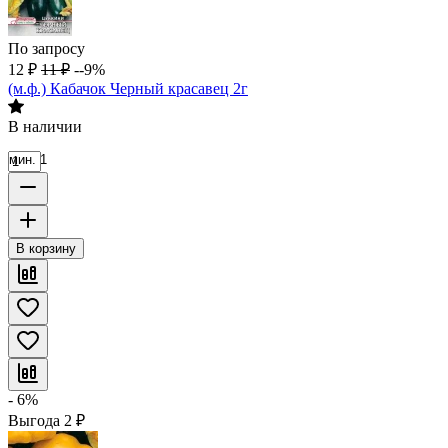
По запросу
12
₽
11
₽
--9%
(м.ф.) Кабачок Черный красавец 2г
В наличии
мин. 1
В корзину
- 6%
Выгода
2
₽