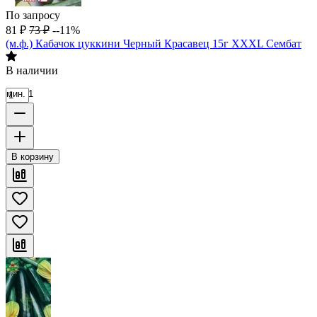
По запросу
81
₽
73
₽
--11%
(м.ф.) Кабачок цуккини Черный Красавец 15г XXXL Сембат
В наличии
мин. 1
В корзину