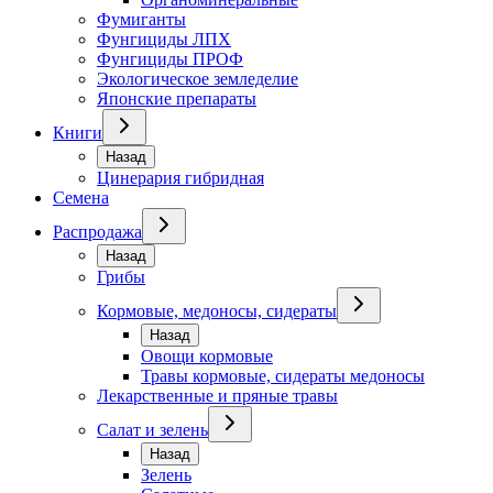
Фумиганты
Фунгициды ЛПХ
Фунгициды ПРОФ
Экологическое земледелие
Японские препараты
Книги
Назад
Цинерария гибридная
Семена
Распродажа
Назад
Грибы
Кормовые, медоносы, сидераты
Назад
Овощи кормовые
Травы кормовые, сидераты медоносы
Лекарственные и пряные травы
Салат и зелень
Назад
Зелень