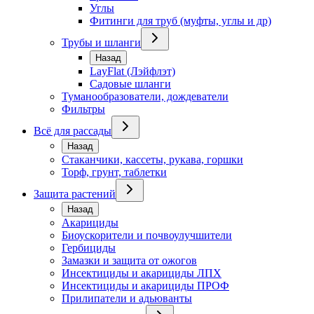
Углы
Фитинги для труб (муфты, углы и др)
Трубы и шланги
Назад
LayFlat (Лэйфлэт)
Садовые шланги
Туманообразователи, дождеватели
Фильтры
Всё для рассады
Назад
Стаканчики, кассеты, рукава, горшки
Торф, грунт, таблетки
Защита растений
Назад
Акарициды
Биоускорители и почвоулучшители
Гербициды
Замазки и защита от ожогов
Инсектициды и акарициды ЛПХ
Инсектициды и акарициды ПРОФ
Прилипатели и адьюванты