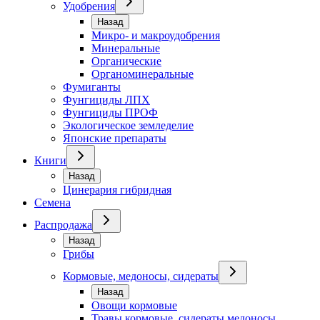
Удобрения
Назад
Микро- и макроудобрения
Минеральные
Органические
Органоминеральные
Фумиганты
Фунгициды ЛПХ
Фунгициды ПРОФ
Экологическое земледелие
Японские препараты
Книги
Назад
Цинерария гибридная
Семена
Распродажа
Назад
Грибы
Кормовые, медоносы, сидераты
Назад
Овощи кормовые
Травы кормовые, сидераты медоносы