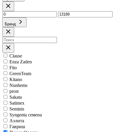
Бренд
Clause
Enza Zaden
Fito
GreenTeam
Kitano
Nunhems
prost
Sakata
Satimex
Seminis
Syngenta семена
Аэлита
Гавриш