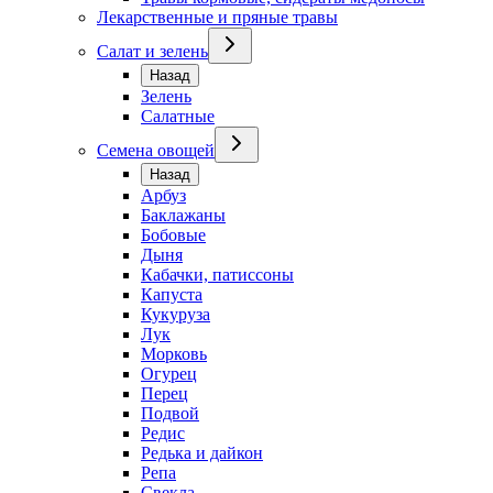
Лекарственные и пряные травы
Салат и зелень
Назад
Зелень
Салатные
Семена овощей
Назад
Арбуз
Баклажаны
Бобовые
Дыня
Кабачки, патиссоны
Капуста
Кукуруза
Лук
Морковь
Огурец
Перец
Подвой
Редис
Редька и дайкон
Репа
Свекла