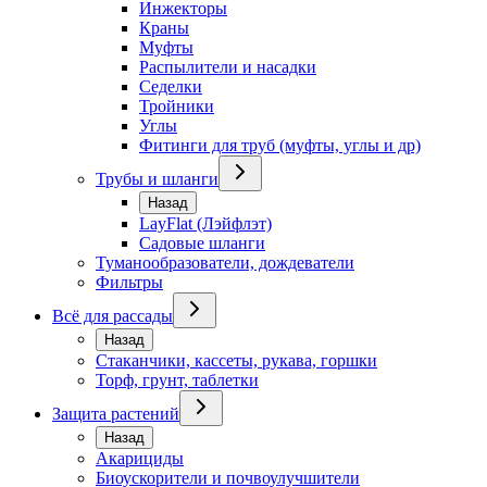
Инжекторы
Краны
Муфты
Распылители и насадки
Седелки
Тройники
Углы
Фитинги для труб (муфты, углы и др)
Трубы и шланги
Назад
LayFlat (Лэйфлэт)
Садовые шланги
Туманообразователи, дождеватели
Фильтры
Всё для рассады
Назад
Стаканчики, кассеты, рукава, горшки
Торф, грунт, таблетки
Защита растений
Назад
Акарициды
Биоускорители и почвоулучшители