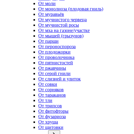
От моли
От монолиоза (плодовая гниль)
От муравьёв
От мучнистого червеца
От мучнистой росы
От мха на газоне/участке
От мышей (грызунов)
От парши
От пероноспороза
От плодожорки
От проволочника
От пятнистостей
От ржавчины
От серой гнили
От слизней и улиток
От совки
От сорняков
От тараканов
От тли
От трипсов
От фитофторы
От фузариоза
От хруща
От щитовки