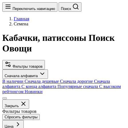
Переключить навигацию
Поиск
Главная
Семена
Кабачки, патиссоны Поиск
Овощи
Фильтры товаров
Сначала алфавита
В наличии
Сначала дешевые
Сначала дорогие
Сначала
алфавита
С конца алфавита
Популярные сначала
С высоким
рейтингом
Новинки
Закрыть
Фильтры товаров
Сбросить фильтры
Цена