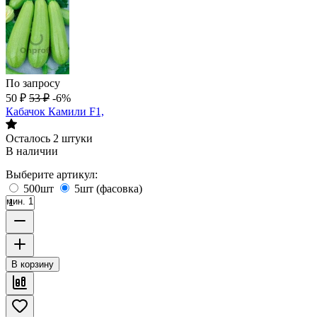
По запросу
50
₽
53
₽
-6%
Кабачок Камили F1,
Осталось 2 штуки
В наличии
Выберите артикул:
500шт
5шт (фасовка)
мин. 1
В корзину