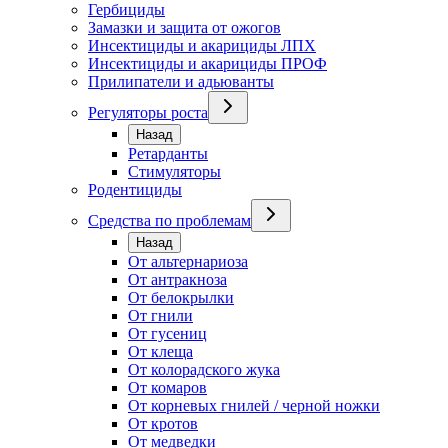
Гербициды
Замазки и защита от ожогов
Инсектициды и акарициды ЛПХ
Инсектициды и акарициды ПРОФ
Прилипатели и адьюванты
Регуляторы роста
Назад
Ретарданты
Стимуляторы
Родентициды
Средства по проблемам
Назад
От альтернариоза
От антракноза
От белокрылки
От гнили
От гусениц
От клеща
От колорадского жука
От комаров
От корневых гнилей / черной ножки
От кротов
От медведки