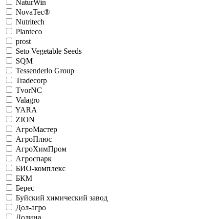
NaturWin
NovaTec®
Nutritech
Planteco
prost
Seto Vegetable Seeds
SQM
Tessenderlo Group
Tradecorp
TvorNC
Valagro
YARA
ZION
АгроМастер
АгроПлюс
АгроХимПром
Агроспарк
БИО-комплекс
БКМ
Берес
Буйский химический завод
Дол-агро
Долина