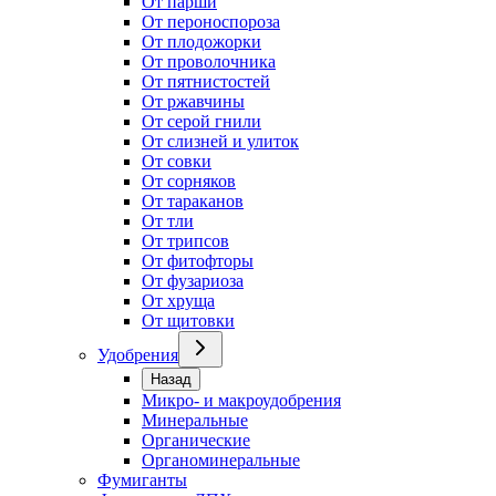
От парши
От пероноспороза
От плодожорки
От проволочника
От пятнистостей
От ржавчины
От серой гнили
От слизней и улиток
От совки
От сорняков
От тараканов
От тли
От трипсов
От фитофторы
От фузариоза
От хруща
От щитовки
Удобрения
Назад
Микро- и макроудобрения
Минеральные
Органические
Органоминеральные
Фумиганты