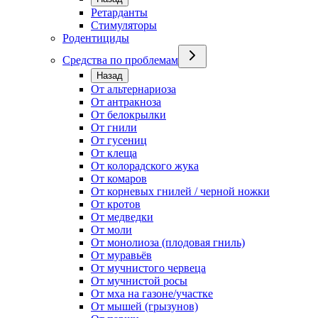
Ретарданты
Стимуляторы
Родентициды
Средства по проблемам
Назад
От альтернариоза
От антракноза
От белокрылки
От гнили
От гусениц
От клеща
От колорадского жука
От комаров
От корневых гнилей / черной ножки
От кротов
От медведки
От моли
От монолиоза (плодовая гниль)
От муравьёв
От мучнистого червеца
От мучнистой росы
От мха на газоне/участке
От мышей (грызунов)