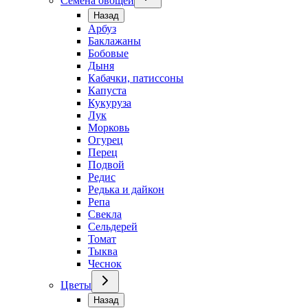
Семена овощей
Назад
Арбуз
Баклажаны
Бобовые
Дыня
Кабачки, патиссоны
Капуста
Кукуруза
Лук
Морковь
Огурец
Перец
Подвой
Редис
Редька и дайкон
Репа
Свекла
Сельдерей
Томат
Тыква
Чеснок
Цветы
Назад