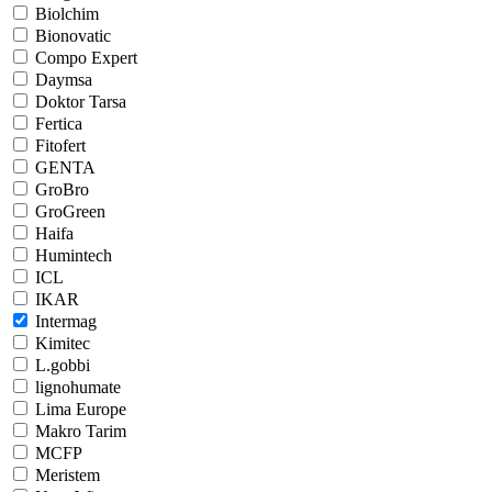
Biolchim
Bionovatic
Compo Expert
Daymsa
Doktor Tarsa
Fertica
Fitofert
GENTA
GroBro
GroGreen
Haifa
Humintech
ICL
IKAR
Intermag
Kimitec
L.gobbi
lignohumate
Lima Europe
Makro Tarim
MCFP
Meristem