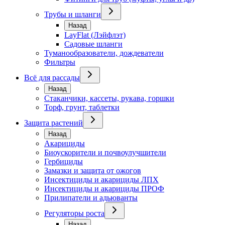
Трубы и шланги
Назад
LayFlat (Лэйфлэт)
Садовые шланги
Туманообразователи, дождеватели
Фильтры
Всё для рассады
Назад
Стаканчики, кассеты, рукава, горшки
Торф, грунт, таблетки
Защита растений
Назад
Акарициды
Биоускорители и почвоулучшители
Гербициды
Замазки и защита от ожогов
Инсектициды и акарициды ЛПХ
Инсектициды и акарициды ПРОФ
Прилипатели и адьюванты
Регуляторы роста
Назад