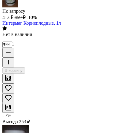
По запросу
413
₽
459
₽
-10%
Интермаг Корнеплодные, 1л
Нет в наличии
мин. 1
В корзину
- 7%
Выгода
253
₽