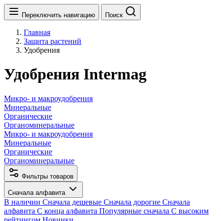
Переключить навигацию
Поиск
Главная
Защита растений
Удобрения
Удобрения Intermag
Микро- и макроудобрения
Минеральные
Органические
Органоминеральные
Микро- и макроудобрения
Минеральные
Органические
Органоминеральные
Фильтры товаров
Сначала алфавита
В наличии
Сначала дешевые
Сначала дорогие
Сначала
алфавита
С конца алфавита
Популярные сначала
С высоким
рейтингом
Новинки