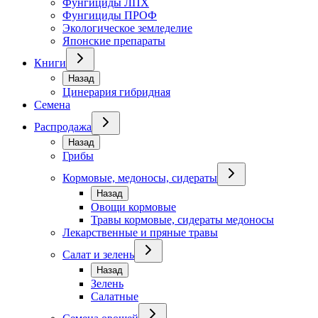
Фунгициды ЛПХ
Фунгициды ПРОФ
Экологическое земледелие
Японские препараты
Книги
Назад
Цинерария гибридная
Семена
Распродажа
Назад
Грибы
Кормовые, медоносы, сидераты
Назад
Овощи кормовые
Травы кормовые, сидераты медоносы
Лекарственные и пряные травы
Салат и зелень
Назад
Зелень
Салатные