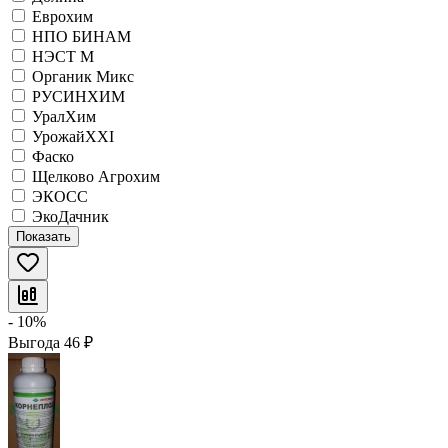
Еврохим
НПО БИНАМ
НЭСТ М
Органик Микс
РУСИНХИМ
УралХим
УрожайХХI
Фаско
Щелково Агрохим
ЭКОСС
ЭкоДачник
Показать
- 10%
Выгода
46
₽