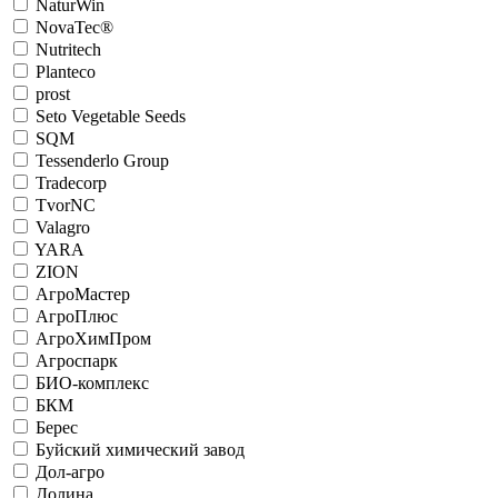
NaturWin
NovaTec®
Nutritech
Planteco
prost
Seto Vegetable Seeds
SQM
Tessenderlo Group
Tradecorp
TvorNC
Valagro
YARA
ZION
АгроМастер
АгроПлюс
АгроХимПром
Агроспарк
БИО-комплекс
БКМ
Берес
Буйский химический завод
Дол-агро
Долина