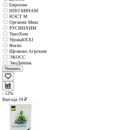
Еврохим
НПО БИНАМ
НЭСТ М
Органик Микс
РУСИНХИМ
УралХим
УрожайХХI
Фаско
Щелково Агрохим
ЭКОСС
ЭкоДачник
Показать
- 12%
Выгода
19
₽