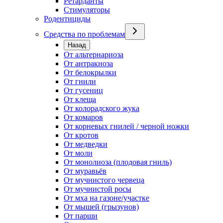
Ретарданты
Стимуляторы
Родентициды
Средства по проблемам
Назад
От альтернариоза
От антракноза
От белокрылки
От гнили
От гусениц
От клеща
От колорадского жука
От комаров
От корневых гнилей / черной ножки
От кротов
От медведки
От моли
От монолиоза (плодовая гниль)
От муравьёв
От мучнистого червеца
От мучнистой росы
От мха на газоне/участке
От мышей (грызунов)
От парши