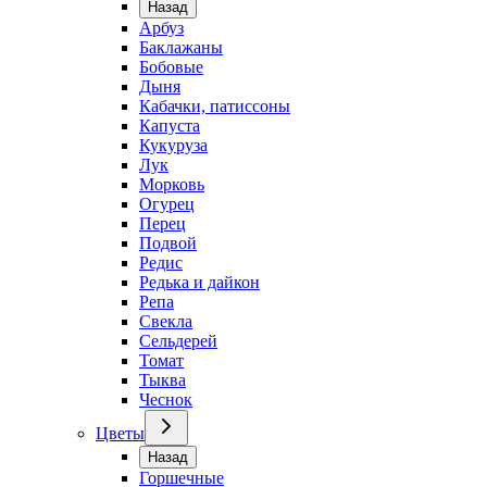
Назад
Арбуз
Баклажаны
Бобовые
Дыня
Кабачки, патиссоны
Капуста
Кукуруза
Лук
Морковь
Огурец
Перец
Подвой
Редис
Редька и дайкон
Репа
Свекла
Сельдерей
Томат
Тыква
Чеснок
Цветы
Назад
Горшечные