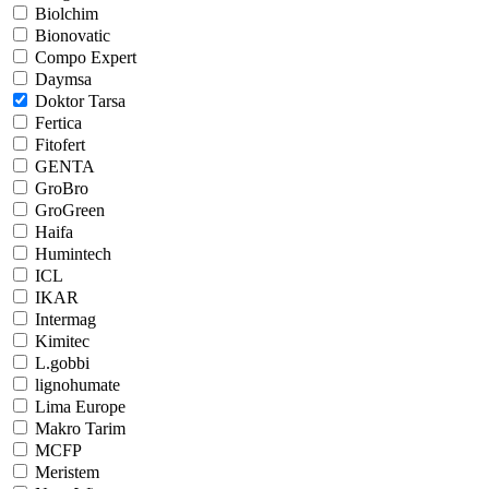
Biolchim
Bionovatic
Compo Expert
Daymsa
Doktor Tarsa
Fertica
Fitofert
GENTA
GroBro
GroGreen
Haifa
Humintech
ICL
IKAR
Intermag
Kimitec
L.gobbi
lignohumate
Lima Europe
Makro Tarim
MCFP
Meristem