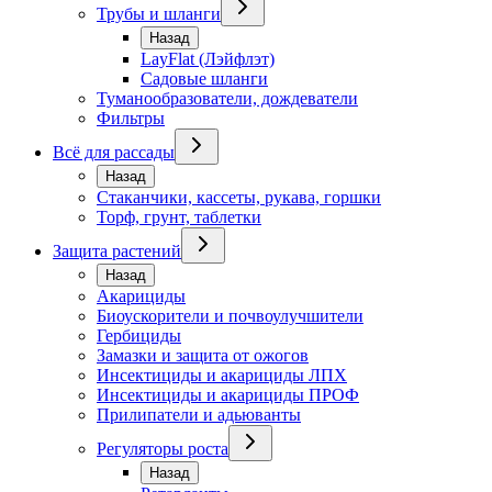
Трубы и шланги
Назад
LayFlat (Лэйфлэт)
Садовые шланги
Туманообразователи, дождеватели
Фильтры
Всё для рассады
Назад
Стаканчики, кассеты, рукава, горшки
Торф, грунт, таблетки
Защита растений
Назад
Акарициды
Биоускорители и почвоулучшители
Гербициды
Замазки и защита от ожогов
Инсектициды и акарициды ЛПХ
Инсектициды и акарициды ПРОФ
Прилипатели и адьюванты
Регуляторы роста
Назад