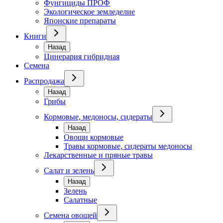
Фунгициды ПРОФ
Экологическое земледелие
Японские препараты
Книги
Назад
Цинерария гибридная
Семена
Распродажа
Назад
Грибы
Кормовые, медоносы, сидераты
Назад
Овощи кормовые
Травы кормовые, сидераты медоносы
Лекарственные и пряные травы
Салат и зелень
Назад
Зелень
Салатные
Семена овощей