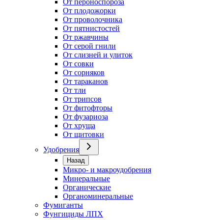
От пероноспороза
От плодожорки
От проволочника
От пятнистостей
От ржавчины
От серой гнили
От слизней и улиток
От совки
От сорняков
От тараканов
От тли
От трипсов
От фитофторы
От фузариоза
От хруща
От щитовки
Удобрения
Назад
Микро- и макроудобрения
Минеральные
Органические
Органоминеральные
Фумиганты
Фунгициды ЛПХ