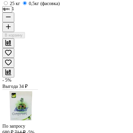
25 кг
0,5кг (фасовка)
мин. 1
В корзину
- 5%
Выгода
34
₽
По запросу
680
₽
714
₽
-5%