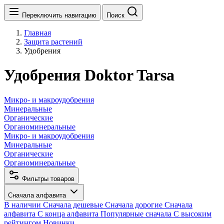
Переключить навигацию
Поиск
Главная
Защита растений
Удобрения
Удобрения Doktor Tarsa
Микро- и макроудобрения
Минеральные
Органические
Органоминеральные
Микро- и макроудобрения
Минеральные
Органические
Органоминеральные
Фильтры товаров
Сначала алфавита
В наличии
Сначала дешевые
Сначала дорогие
Сначала
алфавита
С конца алфавита
Популярные сначала
С высоким
рейтингом
Новинки