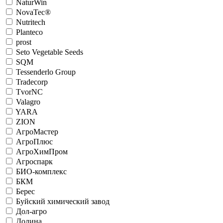
NaturWin
NovaTec®
Nutritech
Planteco
prost
Seto Vegetable Seeds
SQM
Tessenderlo Group
Tradecorp
TvorNC
Valagro
YARA
ZION
АгроМастер
АгроПлюс
АгроХимПром
Агроспарк
БИО-комплекс
БКМ
Берес
Буйский химический завод
Дол-агро
Долина