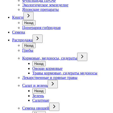
Фунгициды ПРОФ
Экологическое земледелие
Японские препараты
Книги
Назад
Цинерария гибридная
Семена
Распродажа
Назад
Грибы
Кормовые, медоносы, сидераты
Назад
Овощи кормовые
Травы кормовые, сидераты медоносы
Лекарственные и пряные травы
Салат и зелень
Назад
Зелень
Салатные
Семена овощей