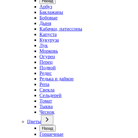
Назад
Арбуз
Баклажаны
Бобовые
Дыня
Кабачки, патиссоны
Капуста
Кукуруза
Лук
Морковь
Огурец
Перец
Подвой
Редис
Редька и дайкон
Репа
Свекла
Сельдерей
Томат
Тыква
Чеснок
Цветы
Назад
Горшечные