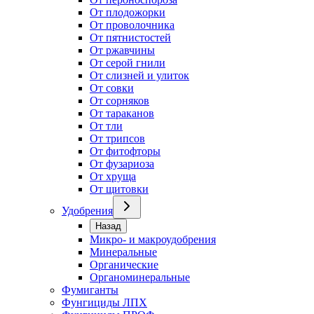
От плодожорки
От проволочника
От пятнистостей
От ржавчины
От серой гнили
От слизней и улиток
От совки
От сорняков
От тараканов
От тли
От трипсов
От фитофторы
От фузариоза
От хруща
От щитовки
Удобрения
Назад
Микро- и макроудобрения
Минеральные
Органические
Органоминеральные
Фумиганты
Фунгициды ЛПХ