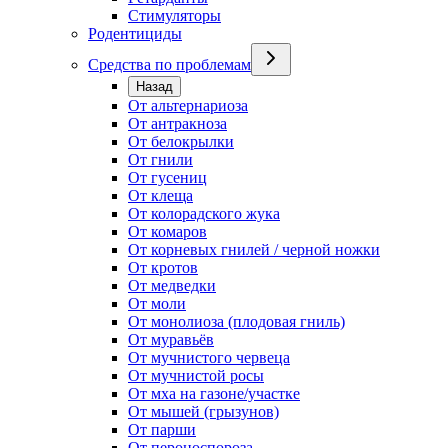
Стимуляторы
Родентициды
Средства по проблемам
Назад
От альтернариоза
От антракноза
От белокрылки
От гнили
От гусениц
От клеща
От колорадского жука
От комаров
От корневых гнилей / черной ножки
От кротов
От медведки
От моли
От монолиоза (плодовая гниль)
От муравьёв
От мучнистого червеца
От мучнистой росы
От мха на газоне/участке
От мышей (грызунов)
От парши
От пероноспороза