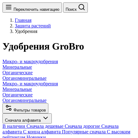
Переключить навигацию
Поиск
Главная
Защита растений
Удобрения
Удобрения GroBro
Микро- и макроудобрения
Минеральные
Органические
Органоминеральные
Микро- и макроудобрения
Минеральные
Органические
Органоминеральные
Фильтры товаров
Сначала алфавита
В наличии
Сначала дешевые
Сначала дорогие
Сначала
алфавита
С конца алфавита
Популярные сначала
С высоким
рейтингом
Новинки