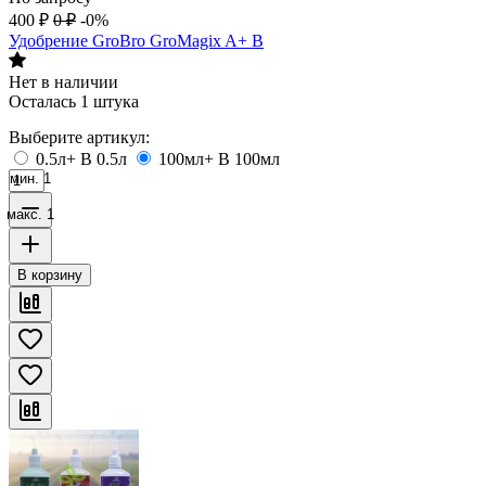
400
₽
0
₽
-0%
Удобрение GroBro GroMagix A+ B
Нет в наличии
Осталась 1 штука
Выберите артикул:
0.5л+ B 0.5л
100мл+ B 100мл
мин. 1
макс. 1
В корзину