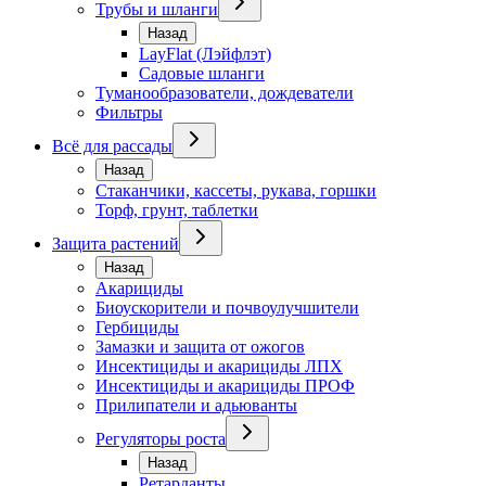
Трубы и шланги
Назад
LayFlat (Лэйфлэт)
Садовые шланги
Туманообразователи, дождеватели
Фильтры
Всё для рассады
Назад
Стаканчики, кассеты, рукава, горшки
Торф, грунт, таблетки
Защита растений
Назад
Акарициды
Биоускорители и почвоулучшители
Гербициды
Замазки и защита от ожогов
Инсектициды и акарициды ЛПХ
Инсектициды и акарициды ПРОФ
Прилипатели и адьюванты
Регуляторы роста
Назад
Ретарданты