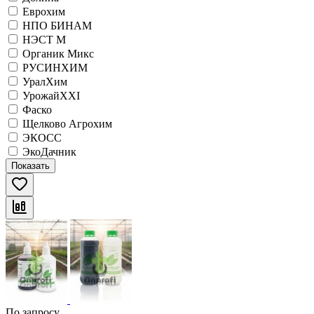
Еврохим
НПО БИНАМ
НЭСТ М
Органик Микс
РУСИНХИМ
УралХим
УрожайХХI
Фаско
Щелково Агрохим
ЭКОСС
ЭкоДачник
Показать
По запросу