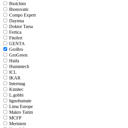
Biolchim
Bionovatic
Compo Expert
Daymsa
Doktor Tarsa
Fertica
Fitofert
GENTA
GroBro
GroGreen
Haifa
Humintech
ICL
IKAR
Intermag
Kimitec
L.gobbi
lignohumate
Lima Europe
Makro Tarim
MCFP
Meristem