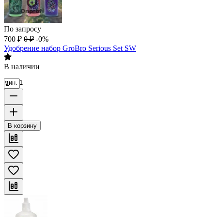
По запросу
700
₽
0
₽
-0%
Удобрение набор GroBro Serious Set SW
В наличии
мин. 1
В корзину