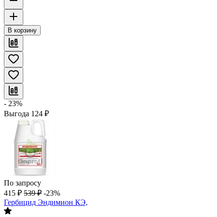
В корзину
- 23%
Выгода
124
₽
По запросу
415
₽
539
₽
-23%
Гербицид Эндимион КЭ,