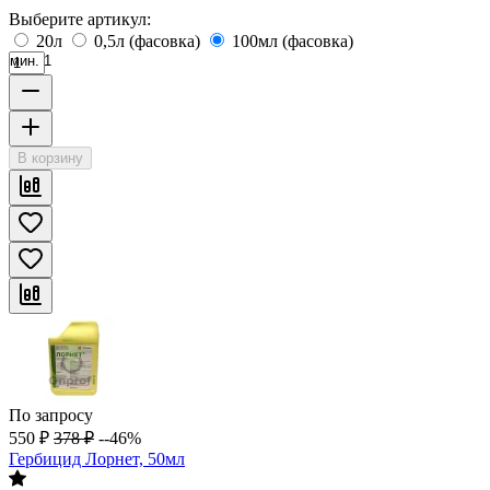
Выберите артикул:
20л
0,5л (фасовка)
100мл (фасовка)
мин. 1
В корзину
По запросу
550
₽
378
₽
--46%
Гербицид Лорнет, 50мл