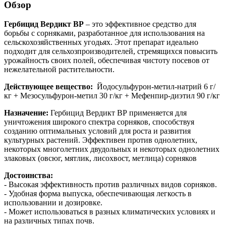
Обзор
Гербицид Вердикт ВР
– это эффективное средство для
борьбы с сорняками, разработанное для использования на
сельскохозяйственных угодьях. Этот препарат идеально
подходит для сельхозпроизводителей, стремящихся повысить
урожайность своих полей, обеспечивая чистоту посевов от
нежелательной растительности.
Действующее вещество:
Йодосульфурон-метил-натрий 6 г/
кг + Мезосульфурон-метил 30 г/кг + Мефенпир-диэтил 90 г/кг
Назначение:
Гербицид Вердикт ВР применяется для
уничтожения широкого спектра сорняков, способствуя
созданию оптимальных условий для роста и развития
культурных растений. Эффективен против однолетних,
некоторых многолетних двудольных и некоторых однолетних
злаковых (овсюг, мятлик, лисохвост, метлица) сорняков
Достоинства:
- Высокая эффективность против различных видов сорняков.
- Удобная форма выпуска, обеспечивающая легкость в
использовании и дозировке.
- Может использоваться в разных климатических условиях и
на различных типах почв.