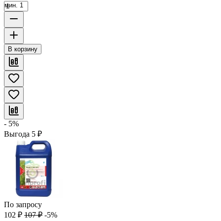
мин. 1
В корзину
- 5%
Выгода
5
₽
По запросу
102
₽
107
₽
-5%