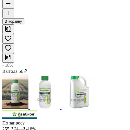
В корзину
- 18%
Выгода
56
₽
По запросу
255
₽
311
₽
-18%