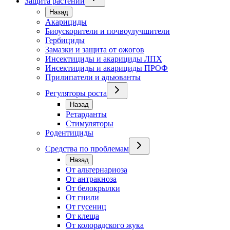
Защита растений
Назад
Акарициды
Биоускорители и почвоулучшители
Гербициды
Замазки и защита от ожогов
Инсектициды и акарициды ЛПХ
Инсектициды и акарициды ПРОФ
Прилипатели и адьюванты
Регуляторы роста
Назад
Ретарданты
Стимуляторы
Родентициды
Средства по проблемам
Назад
От альтернариоза
От антракноза
От белокрылки
От гнили
От гусениц
От клеща
От колорадского жука