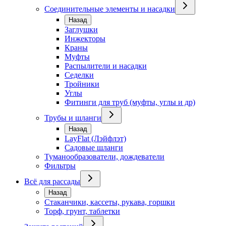
Соединительные элементы и насадки
Назад
Заглушки
Инжекторы
Краны
Муфты
Распылители и насадки
Седелки
Тройники
Углы
Фитинги для труб (муфты, углы и др)
Трубы и шланги
Назад
LayFlat (Лэйфлэт)
Садовые шланги
Туманообразователи, дождеватели
Фильтры
Всё для рассады
Назад
Стаканчики, кассеты, рукава, горшки
Торф, грунт, таблетки