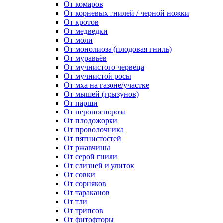
От комаров
От корневых гнилей / черной ножки
От кротов
От медведки
От моли
От монолиоза (плодовая гниль)
От муравьёв
От мучнистого червеца
От мучнистой росы
От мха на газоне/участке
От мышей (грызунов)
От парши
От пероноспороза
От плодожорки
От проволочника
От пятнистостей
От ржавчины
От серой гнили
От слизней и улиток
От совки
От сорняков
От тараканов
От тли
От трипсов
От фитофторы