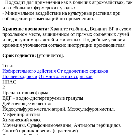
- Подходит для применения как в больших агрохозяйствах, так
и в небольших фермерских угодьях.
- Минимальное воздействие на культурные растения при
соблюдении рекомендаций по применению.
Хранение препарата:
Храните гербицид Вердикт ВР в сухом,
прохладном месте, защищенном от прямых солнечных лучей
и недоступном для детей и животных. Подробные условия
хранения уточняются согласно инструкции производителя.
С
рок годности:
[уточняется].
Теги:
Избирательного действия
От однолетних сорняков
Послевсходовый
От многолетних сорняков
HRAC
2
Препаративная форма
ВДГ – водно-диспергируемые гранулы
Действующее вещество
Йодосульфурон-метил-натрий, Мезосульфурон-метил,
Мефенпир-диэтил
Химический класс
Мочевины, Сульфонилмочевины, Антидоты гербицидов
Способ проникновения (в растения)