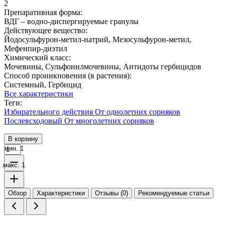
2
Препаративная форма:
ВДГ – водно-диспергируемые гранулы
Действующее вещество:
Йодосульфурон-метил-натрий, Мезосульфурон-метил,
Мефенпир-диэтил
Химический класс:
Мочевины, Сульфонилмочевины, Антидоты гербицидов
Способ проникновения (в растения):
Системный, Гербицид
Все характеристики
Теги:
Избирательного действия
От однолетних сорняков
Послевсходовый
От многолетних сорняков
В корзину
мин. 1
макс. 1
Обзор
Характеристики
Отзывы (0)
Рекомендуемые статьи