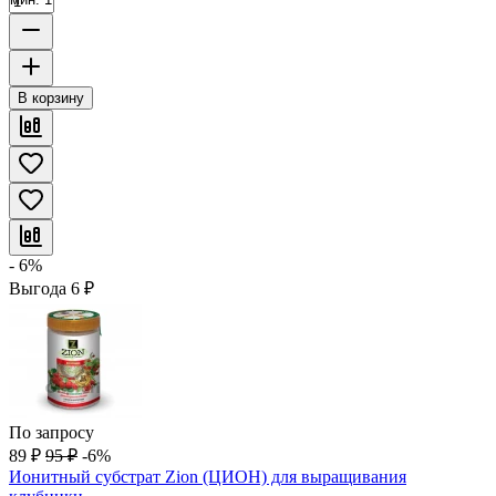
В корзину
- 6%
Выгода
6
₽
По запросу
89
₽
95
₽
-6%
Ионитный субстрат Zion (ЦИОН) для выращивания