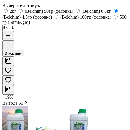
Выберите артикул:
2кг
(Belchim) 50гр (фасовка)
(Belchim) 0,5кг
(Belchim) 4,5гр (фасовка)
(Belchim) 100гр (фасовка)
500
гр (SumiAgro)
мин. 1
В корзину
- 19%
Выгода
50
₽