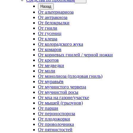
Назад
От альтернариоза
От антракноза
От белокрылки
От гнили
От гусениц
От клеща
От колорадского жука
От комаров
От корневых гнилей / черной ножки
От кротов
От медведки
От моли
От монолиоза (плодовая гниль)
От муравьёв
От мучнистого червеца
От мучнистой росы
От мха на газоне/участке
От мышей (грызунов)
От парши
От пероноспороза
От плодожорки
От проволочника
От пятнистостей