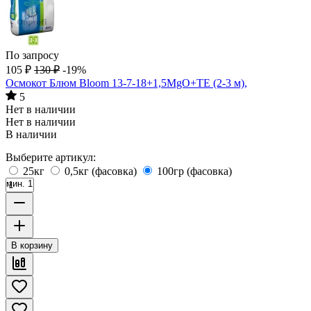
По запросу
105
₽
130
₽
-19%
Осмокот Блюм Bloom 13-7-18+1,5MgO+TE (2-3 м),
5
Нет в наличии
Нет в наличии
В наличии
Выберите артикул:
25кг
0,5кг (фасовка)
100гр (фасовка)
мин. 1
В корзину