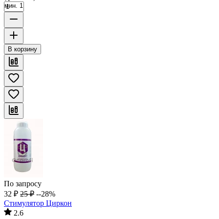
мин. 1
В корзину
По запросу
32
₽
25
₽
--28%
Стимулятор Циркон
2.6