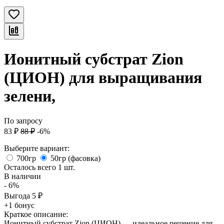
Ионитный субстрат Zion
(ЦИОН) для выращивания
зелени,
По запросу
83
₽
88
₽
-6%
Выберите вариант:
700гр
50гр (фасовка)
Осталось всего 1 шт.
В наличии
- 6%
Выгода
5
₽
+1 бонус
Краткое описание:
Ионитный субстрат Zion (ЦИОН) — идеальное решение для