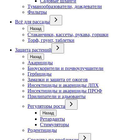
Садовые шланги
Туманообразователи, дождеватели
Фильтры
Всё для рассады
Назад
Стаканчики, кассеты, рукава, горшки
Торф, грунт, таблетки
Защита растений
Назад
Акарициды
Биоускорители и почвоулучшители
Гербициды
Замазки и защита от ожогов
Инсектициды и акарициды ЛПХ
Инсектициды и акарициды ПРОФ
Прилипатели и адьюванты
Регуляторы роста
Назад
Ретарданты
Стимуляторы
Родентициды
Средства по проблемам