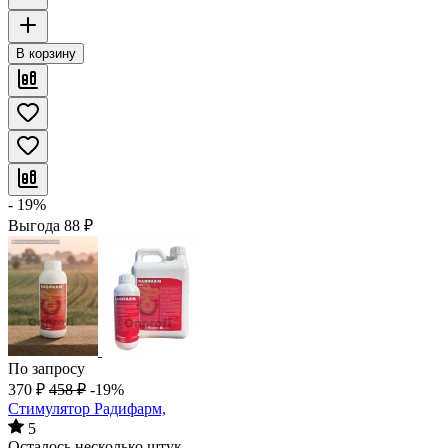
В корзину
- 19%
Выгода
88
₽
По запросу
370
₽
458
₽
-19%
Стимулятор Радифарм,
5
Осталось несколько штук