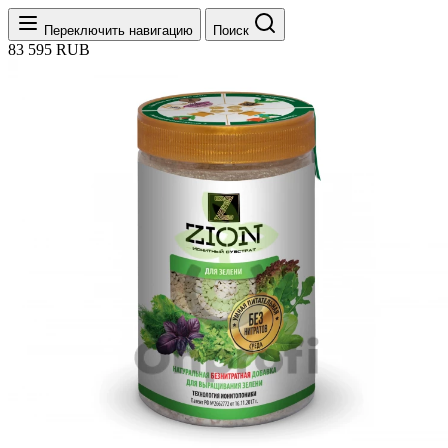
Переключить навигацию
Поиск
83
595
RUB