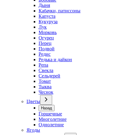
Дыня
Кабачки, патиссоны
Капуста
Кукуруза
Лук
Морковь
Огурец
Перец
Подвой
Редис
Редька и дайкон
Репа
Свекла
Сельдерей
Томат
Тыква
Чеснок
Цветы
Назад
Горшечные
Многолетние
Однолетние
Ягоды