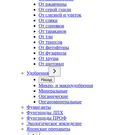
От ржавчины
От серой гнили
От слизней и улиток
От совки
От сорняков
От тараканов
От тли
От трипсов
От фитофторы
От фузариоза
От хруща
От щитовки
Удобрения
Назад
Микро- и макроудобрения
Минеральные
Органические
Органоминеральные
Фумиганты
Фунгициды ЛПХ
Фунгициды ПРОФ
Экологическое земледелие
Японские препараты