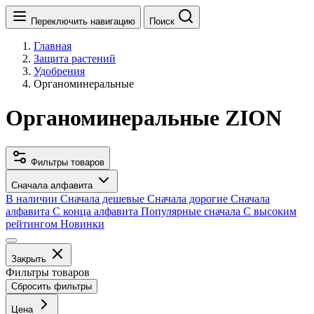
Переключить навигацию
Поиск
Главная
Защита растений
Удобрения
Органоминеральные
Органоминеральные ZION
Фильтры товаров
Сначала алфавита
В наличии
Сначала дешевые
Сначала дорогие
Сначала
алфавита
С конца алфавита
Популярные сначала
С высоким
рейтингом
Новинки
Закрыть
Фильтры товаров
Сбросить фильтры
Цена