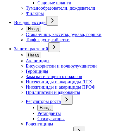
Садовые шланги
Туманообразователи, дождеватели
Фильтры
Всё для рассады
Назад
Стаканчики, кассеты, рукава, горшки
Торф, грунт, таблетки
Защита растений
Назад
Акарициды
Биоускорители и почвоулучшители
Гербициды
Замазки и защита от ожогов
Инсектициды и акарициды ЛПХ
Инсектициды и акарициды ПРОФ
Прилипатели и адьюванты
Регуляторы роста
Назад
Ретарданты
Стимуляторы
Родентициды