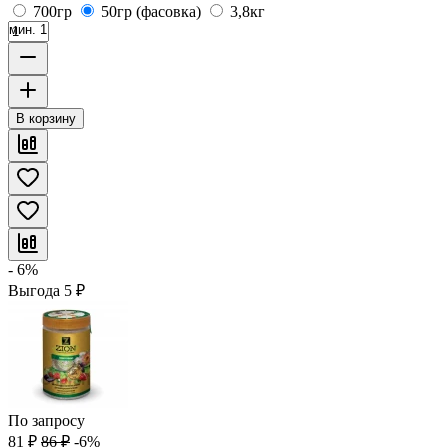
700гр
50гр (фасовка)
3,8кг
мин. 1
В корзину
- 6%
Выгода
5
₽
По запросу
81
₽
86
₽
-6%