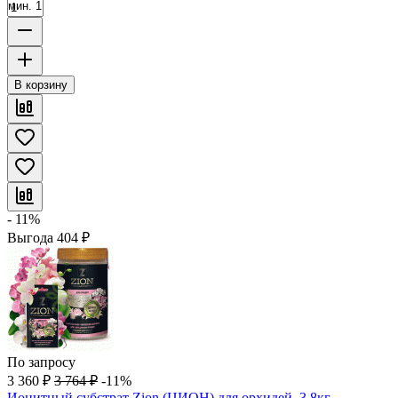
мин. 1
В корзину
- 11%
Выгода
404
₽
По запросу
3 360
₽
3 764
₽
-11%
Ионитный субстрат Zion (ЦИОН) для орхидей, 3,8кг