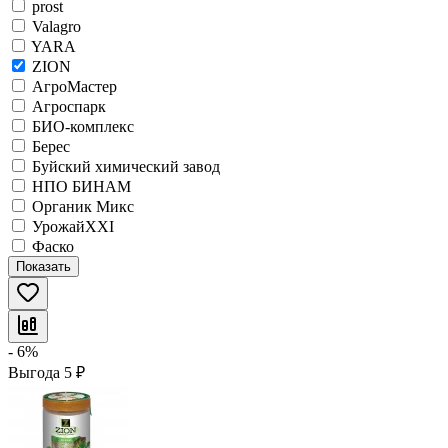
prost
Valagro
YARA
ZION
АгроМастер
Агроспарк
БИО-комплекс
Берес
Буйский химический завод
НПО БИНАМ
Органик Микс
УрожайХХI
Фаско
Показать
- 6%
Выгода
5
₽