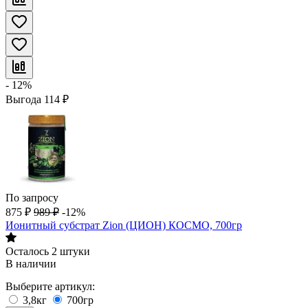
- 12%
Выгода
114
₽
По запросу
875
₽
989
₽
-12%
Ионитный субстрат Zion (ЦИОН) КОСМО, 700гр
Осталось 2 штуки
В наличии
Выберите артикул:
3,8кг
700гр