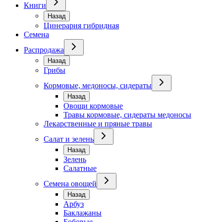
Книги
Назад
Цинерария гибридная
Семена
Распродажа
Назад
Грибы
Кормовые, медоносы, сидераты
Назад
Овощи кормовые
Травы кормовые, сидераты медоносы
Лекарственные и пряные травы
Салат и зелень
Назад
Зелень
Салатные
Семена овощей
Назад
Арбуз
Баклажаны
Бобовые