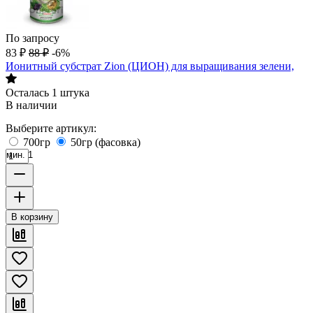
По запросу
83
₽
88
₽
-6%
Ионитный субстрат Zion (ЦИОН) для выращивания зелени,
Осталась 1 штука
В наличии
Выберите артикул:
700гр
50гр (фасовка)
мин. 1
В корзину