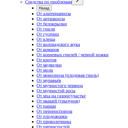
Средства по проблемам
Назад
От альтернариоза
От антракноза
От белокрылки
От гнили
От гусениц
От клеща
От колорадского жука
От комаров
От корневых гнилей / черной ножки
От кротов
От медведки
От моли
От монолиоза (плодовая гниль)
От муравьёв
От мучнистого червеца
От мучнистой росы
От мха на газоне/участке
От мышей (грызунов)
От парши
От пероноспороза
От плодожорки
От проволочника
От пятнистостей