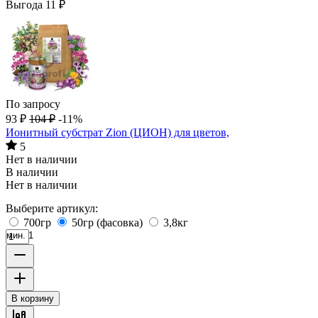
Выгода
11
₽
По запросу
93
₽
104
₽
-11%
Ионитный субстрат Zion (ЦИОН) для цветов,
5
Нет в наличии
В наличии
Нет в наличии
Выберите артикул:
700гр
50гр (фасовка)
3,8кг
мин. 1
В корзину