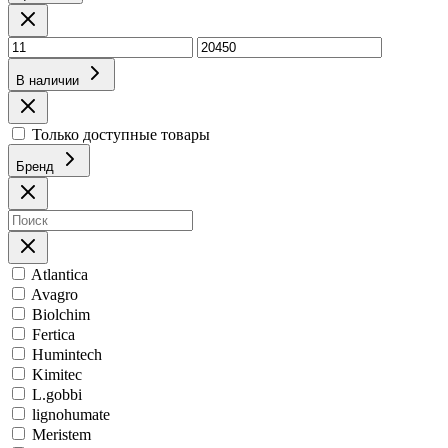
В наличии
Только доступные товары
Бренд
Atlantica
Avagro
Biolchim
Fertica
Humintech
Kimitec
L.gobbi
lignohumate
Meristem