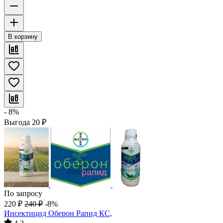
В корзину
- 8%
Выгода
20
₽
По запросу
220
₽
240
₽
-8%
Инсектицид Оберон Рапид КС,