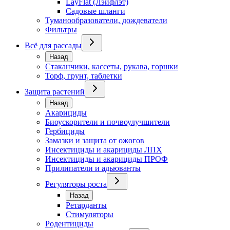
LayFlat (Лэйфлэт)
Садовые шланги
Туманообразователи, дождеватели
Фильтры
Всё для рассады
Назад
Стаканчики, кассеты, рукава, горшки
Торф, грунт, таблетки
Защита растений
Назад
Акарициды
Биоускорители и почвоулучшители
Гербициды
Замазки и защита от ожогов
Инсектициды и акарициды ЛПХ
Инсектициды и акарициды ПРОФ
Прилипатели и адьюванты
Регуляторы роста
Назад
Ретарданты
Стимуляторы
Родентициды