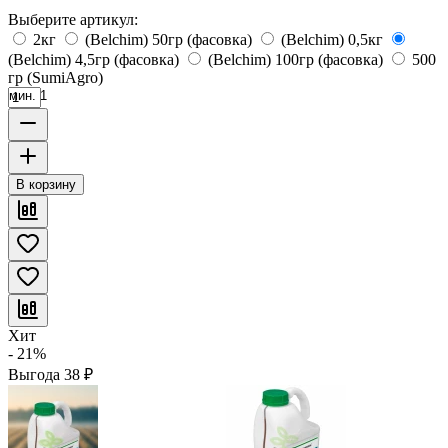
Выберите артикул:
2кг
(Belchim) 50гр (фасовка)
(Belchim) 0,5кг
(Belchim) 4,5гр (фасовка)
(Belchim) 100гр (фасовка)
500
гр (SumiAgro)
мин. 1
В корзину
Хит
- 21%
Выгода
38
₽