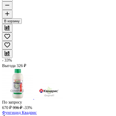
В корзину
- 33%
Выгода
326
₽
По запросу
670
₽
996
₽
-33%
Фунгицид Квадрис