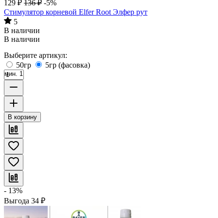
129
₽
136
₽
-5%
Стимулятор корневой Elfer Root Элфер рут
5
В наличии
В наличии
Выберите артикул:
50гр
5гр (фасовка)
мин. 1
В корзину
- 13%
Выгода
34
₽