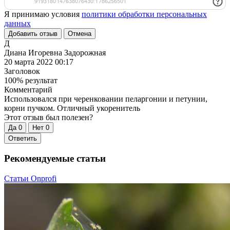
Я принимаю условия
политики обработки персональных
данных
Добавить отзыв
Отмена
Д
Диана Игоревна Задорожная
20 марта 2022 00:17
Заголовок
100% результат
Комментарий
Использовался при черенковании пеларгонии и петунии,
корни пучком. Отличный укоренитель
Этот отзыв был полезен?
Да
0
Нет
0
Ответить
Рекомендуемые статьи
Статьи Onprofi