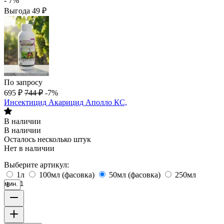
- 7%
Выгода
49
₽
По запросу
695
₽
744
₽
-7%
Инсектицид Акарицид Аполло КС,
В наличии
В наличии
Осталось несколько штук
Нет в наличии
Выберите артикул:
1л
100мл (фасовка)
50мл (фасовка)
250мл
мин. 1