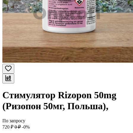
Стимулятор Rizopon 50mg
(Ризопон 50мг, Польша),
По запросу
720
₽
0
₽
-0%