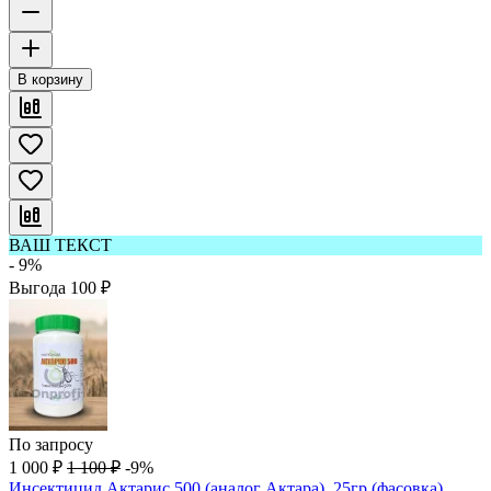
В корзину
ВАШ ТЕКСТ
- 9%
Выгода
100
₽
По запросу
1 000
₽
1 100
₽
-9%
Инсектицид Актарис 500 (аналог Актара), 25гр (фасовка)