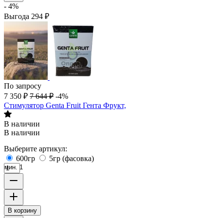
- 4%
Выгода
294
₽
По запросу
7 350
₽
7 644
₽
-4%
Стимулятор Genta Fruit Гента Фрукт,
В наличии
В наличии
Выберите артикул:
600гр
5гр (фасовка)
мин. 1
В корзину