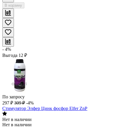
В корзину
- 4%
Выгода
12
₽
По запросу
297
₽
309
₽
-4%
Стимулятор Элфер Цинк фосфор Elfer ZnP
Нет в наличии
Нет в наличии