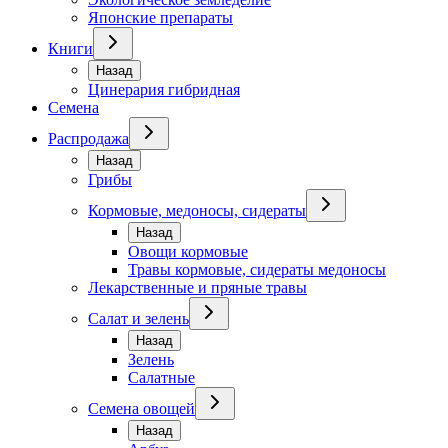
Японские препараты
Книги
Назад
Цинерария гибридная
Семена
Распродажа
Назад
Грибы
Кормовые, медоносы, сидераты
Назад
Овощи кормовые
Травы кормовые, сидераты медоносы
Лекарственные и пряные травы
Салат и зелень
Назад
Зелень
Салатные
Семена овощей
Назад