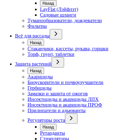
Назад
LayFlat (Лэйфлэт)
Садовые шланги
Туманообразователи, дождеватели
Фильтры
Всё для рассады
Назад
Стаканчики, кассеты, рукава, горшки
Торф, грунт, таблетки
Защита растений
Назад
Акарициды
Биоускорители и почвоулучшители
Гербициды
Замазки и защита от ожогов
Инсектициды и акарициды ЛПХ
Инсектициды и акарициды ПРОФ
Прилипатели и адьюванты
Регуляторы роста
Назад
Ретарданты
Стимуляторы