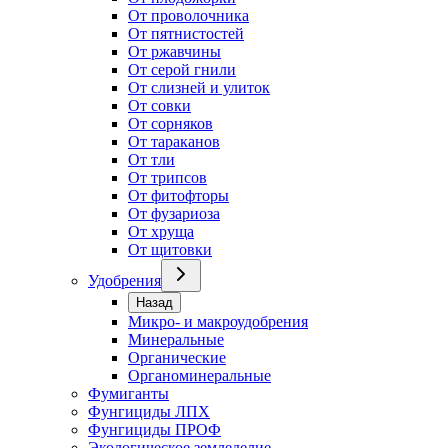
От проволочника
От пятнистостей
От ржавчины
От серой гнили
От слизней и улиток
От совки
От сорняков
От тараканов
От тли
От трипсов
От фитофторы
От фузариоза
От хруща
От щитовки
Удобрения
Назад
Микро- и макроудобрения
Минеральные
Органические
Органоминеральные
Фумиганты
Фунгициды ЛПХ
Фунгициды ПРОФ
Экологическое земледелие