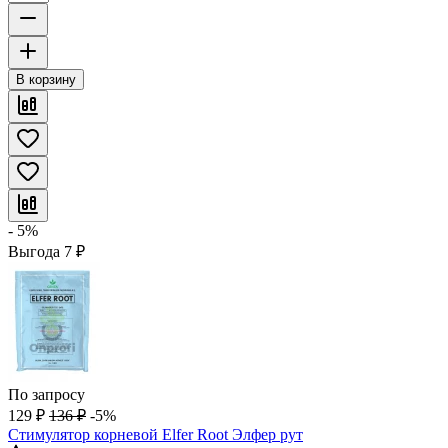
В корзину
- 5%
Выгода
7
₽
По запросу
129
₽
136
₽
-5%
Стимулятор корневой Elfer Root Элфер рут