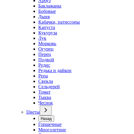
Арбуз
Баклажаны
Бобовые
Дыня
Кабачки, патиссоны
Капуста
Кукуруза
Лук
Морковь
Огурец
Перец
Подвой
Редис
Редька и дайкон
Репа
Свекла
Сельдерей
Томат
Тыква
Чеснок
Цветы
Назад
Горшечные
Многолетние