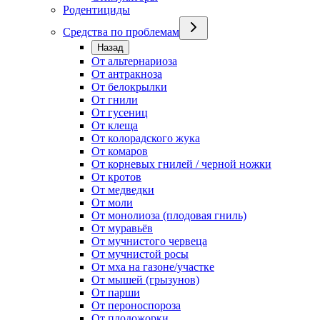
Родентициды
Средства по проблемам
Назад
От альтернариоза
От антракноза
От белокрылки
От гнили
От гусениц
От клеща
От колорадского жука
От комаров
От корневых гнилей / черной ножки
От кротов
От медведки
От моли
От монолиоза (плодовая гниль)
От муравьёв
От мучнистого червеца
От мучнистой росы
От мха на газоне/участке
От мышей (грызунов)
От парши
От пероноспороза
От плодожорки