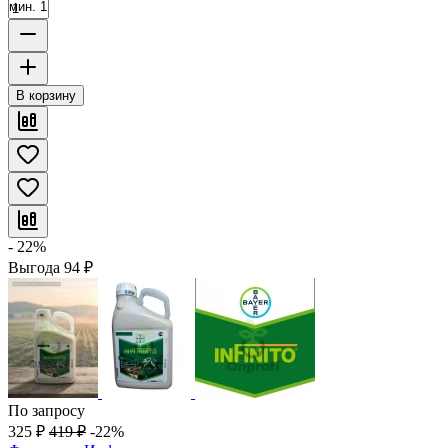
мин. 1
В корзину
- 22%
Выгода
94
₽
По запросу
325
₽
419
₽
-22%