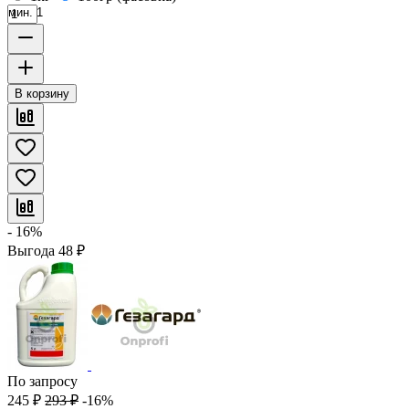
мин. 1
В корзину
- 16%
Выгода
48
₽
По запросу
245
₽
293
₽
-16%