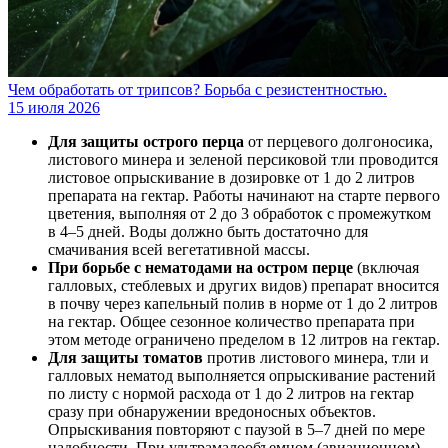
Чем обработать от трипсов? Борьба с резистентностью.
15 июля 2026
Для защиты острого перца
от перцевого долгоносика,
листового минера и зеленой персиковой тли проводится
листовое опрыскивание в дозировке от 1 до 2 литров
препарата на гектар. Работы начинают на старте первого
цветения, выполняя от 2 до 3 обработок с промежутком
в 4–5 дней. Воды должно быть достаточно для
смачивания всей вегетативной массы.
При борьбе с нематодами на остром перце
(включая
галловых, стеблевых и других видов) препарат вносится
в почву через капельный полив в норме от 1 до 2 литров
на гектар. Общее сезонное количество препарата при
этом методе ограничено пределом в 12 литров на гектар.
Для защиты томатов
против листового минера, тли и
галловых нематод выполняется опрыскивание растений
по листу с нормой расхода от 1 до 2 литров на гектар
сразу при обнаружении вредоносных объектов.
Опрыскивания повторяют с паузой в 5–7 дней по мере
надобности. При ультрамалообъемном (авиационном)