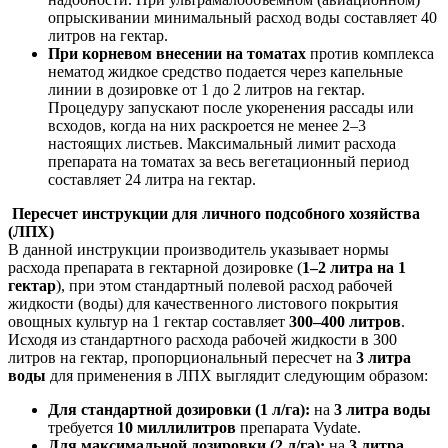
опрыскивании минимальный расход воды составляет 40
литров на гектар.
При корневом внесении на томатах
против комплекса
нематод жидкое средство подается через капельные
линии в дозировке от 1 до 2 литров на гектар.
Процедуру запускают после укоренения рассады или
всходов, когда на них раскроется не менее 2–3
настоящих листьев. Максимальный лимит расхода
препарата на томатах за весь вегетационный период
составляет 24 литра на гектар.
Пересчет инструкции для личного подсобного хозяйства
(ЛПХ)
В данной инструкции производитель указывает нормы
расхода препарата в гектарной дозировке (
1–2 литра на 1
гектар
), при этом стандартный полевой расход рабочей
жидкости (воды) для качественного листового покрытия
овощных культур на 1 гектар составляет
300–400 литров
.
Исходя из стандартного расхода рабочей жидкости в 300
литров на гектар, пропорциональный пересчет на
3 литра
воды
для применения в ЛПХ выглядит следующим образом:
Для стандартной дозировки (1 л/га):
на
3 литра воды
требуется
10 миллилитров
препарата Vydate.
Для максимальной дозировки (2 л/га):
на
3 литра