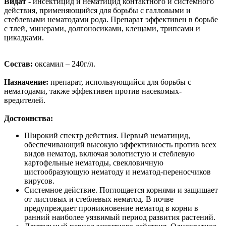
Видат -
инсектицид и нематицид контактного и системного
действия, применяющийся для борьбы с галловыми и
стеблевыми нематодами рода. Препарат эффективен в борьбе
с тлей, минерами, долгоносиками, клещами, трипсами и
цикадками.
Состав:
оксамил – 240г/л.
Назначение:
препарат, использующийся для борьбы с
нематодами, также эффективен против насекомых-
вредителей.
Достоинства:
Широкий спектр действия. Первый нематицид,
обеспечивающий высокую эффективность против всех
видов нематод, включая золотистую и стеблевую
картофельные нематоды, свекловичную
цистообразующую нематоду и нематод-переносчиков
вирусов.
Системное действие. Поглощается корнями и защищает
от листовых и стеблевых нематод. В почве
предупреждает проникновение нематод в корни в
ранний наиболее уязвимый период развития растений.