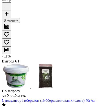
В корзину
- 11%
Выгода
6
₽
По запросу
50
₽
56
₽
-11%
Стимулятор Гиберелон (Гиббереллиновая кислота) 40г/кг