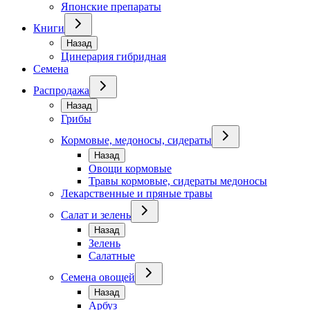
Японские препараты
Книги
Назад
Цинерария гибридная
Семена
Распродажа
Назад
Грибы
Кормовые, медоносы, сидераты
Назад
Овощи кормовые
Травы кормовые, сидераты медоносы
Лекарственные и пряные травы
Салат и зелень
Назад
Зелень
Салатные
Семена овощей
Назад
Арбуз