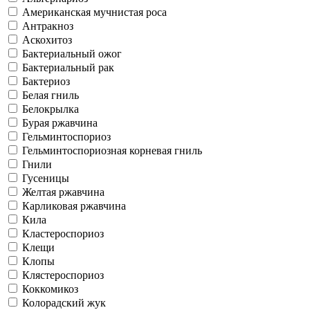
Американская мучнистая роса
Антракноз
Аскохитоз
Бактериальный ожог
Бактериальный рак
Бактериоз
Белая гниль
Белокрылка
Бурая ржавчина
Гельминтоспориоз
Гельминтоспориозная корневая гниль
Гнили
Гусеницы
Желтая ржавчина
Карликовая ржавчина
Кила
Кластероспориоз
Клещи
Клопы
Клястероспориоз
Коккомикоз
Колорадский жук