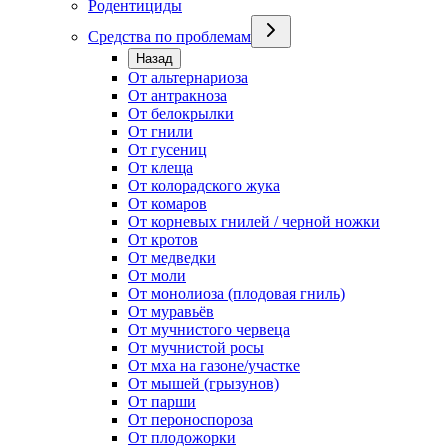
Родентициды
Средства по проблемам
Назад
От альтернариоза
От антракноза
От белокрылки
От гнили
От гусениц
От клеща
От колорадского жука
От комаров
От корневых гнилей / черной ножки
От кротов
От медведки
От моли
От монолиоза (плодовая гниль)
От муравьёв
От мучнистого червеца
От мучнистой росы
От мха на газоне/участке
От мышей (грызунов)
От парши
От пероноспороза
От плодожорки