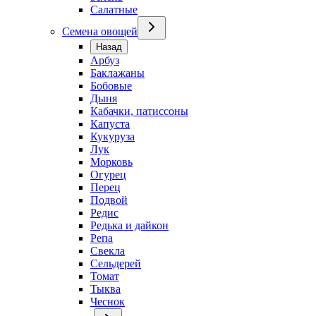
Салатные
Семена овощей
Назад
Арбуз
Баклажаны
Бобовые
Дыня
Кабачки, патиссоны
Капуста
Кукуруза
Лук
Морковь
Огурец
Перец
Подвой
Редис
Редька и дайкон
Репа
Свекла
Сельдерей
Томат
Тыква
Чеснок