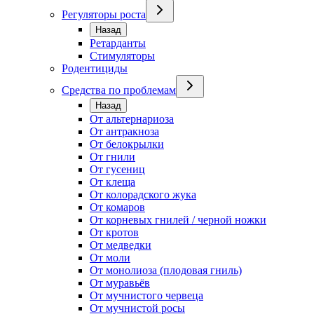
Регуляторы роста
Назад
Ретарданты
Стимуляторы
Родентициды
Средства по проблемам
Назад
От альтернариоза
От антракноза
От белокрылки
От гнили
От гусениц
От клеща
От колорадского жука
От комаров
От корневых гнилей / черной ножки
От кротов
От медведки
От моли
От монолиоза (плодовая гниль)
От муравьёв
От мучнистого червеца
От мучнистой росы