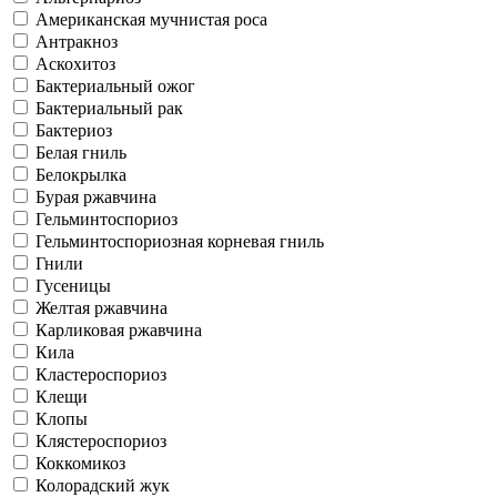
Американская мучнистая роса
Антракноз
Аскохитоз
Бактериальный ожог
Бактериальный рак
Бактериоз
Белая гниль
Белокрылка
Бурая ржавчина
Гельминтоспориоз
Гельминтоспориозная корневая гниль
Гнили
Гусеницы
Желтая ржавчина
Карликовая ржавчина
Кила
Кластероспориоз
Клещи
Клопы
Клястероспориоз
Коккомикоз
Колорадский жук