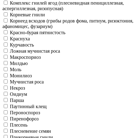
Комплекс гнилей ягод (плесневидная пенициллезная,
аспергиллезная, ризопусная)
Корневые гнили
Корнеед всходов (грибы родов фома, питиум, ризоктония,
афаномицес, фузариум)
Красно-бурая пятнистость
Краснуха
Курчавость
Ложная мучнистая роса
Макроспориоз
Милдью
Моль
Монилиоз
Мучнистая роса
Некроз
Оидиум
Парша
Паутинный клещ
Пероноспороз
Пиренофороз
Плесень
Плесневение семян
Прикорневые гнили