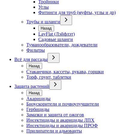
Тройники
Углы
Фитинги для труб (муфты, углы и др)
Трубы и шланги
Назад
LayFlat (Лэйфлэт)
Садовые шланги
Туманообразователи, дождеватели
Фильтры
Всё для рассады
Назад
Стаканчики, кассеты, рукава, горшки
Торф, грунт, таблетки
Защита растений
Назад
Акарициды
Биоускорители и почвоулучшители
Гербициды
Замазки и защита от ожогов
Инсектициды и акарициды ЛПХ
Инсектициды и акарициды ПРОФ
Прилипатели и адьюванты