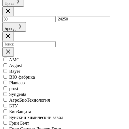
Цена
Бренд
AMC
Avgust
Bayer
BIO фабрика
Planteco
prost
Syngenta
АгроБиоТехнология
БТУ
БиоЗащита
Буйский химический завод
Грин Бэлт
Евро Семена Доктор Грин