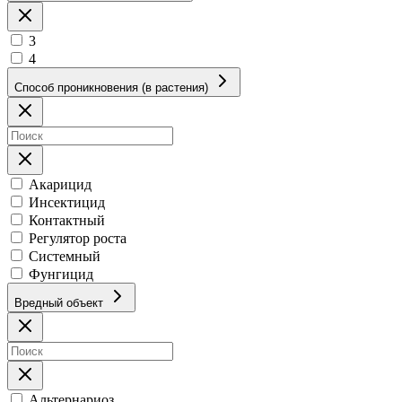
3
4
Способ проникновения (в растения)
Акарицид
Инсектицид
Контактный
Регулятор роста
Системный
Фунгицид
Вредный объект
Альтернариоз