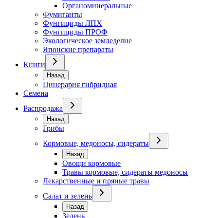
Органоминеральные
Фумиганты
Фунгициды ЛПХ
Фунгициды ПРОФ
Экологическое земледелие
Японские препараты
Книги
Назад
Цинерария гибридная
Семена
Распродажа
Назад
Грибы
Кормовые, медоносы, сидераты
Назад
Овощи кормовые
Травы кормовые, сидераты медоносы
Лекарственные и пряные травы
Салат и зелень
Назад
Зелень