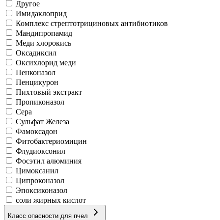
Другое
Имидаклоприд
Комплекс стрептотрициновых антибиотиков
Мандипропамид
Меди хлорокись
Оксадиксил
Оксихлорид меди
Пенконазол
Пенцикурон
Пихтовый экстракт
Пропиконазол
Сера
Сульфат Железа
Фамоксадон
Фитобактериомицин
Флудиоксонил
Фосэтил алюминия
Цимоксанил
Ципроконазол
Эпоксиконазол
соли жирных кислот
Класс опасности для пчел