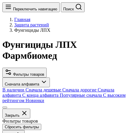
Переключить навигацию
Поиск
Главная
Защита растений
Фунгициды ЛПХ
Фунгициды ЛПХ
Фармбиомед
Фильтры товаров
Сначала алфавита
В наличии
Сначала дешевые
Сначала дорогие
Сначала
алфавита
С конца алфавита
Популярные сначала
С высоким
рейтингом
Новинки
Закрыть
Фильтры товаров
Сбросить фильтры