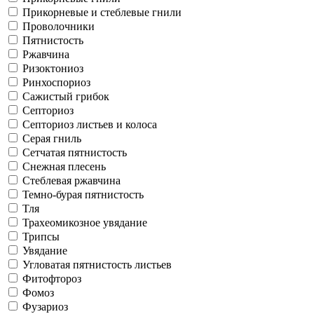
Прикорневые и стеблевые гнили
Проволочники
Пятнистость
Ржавчина
Ризоктониоз
Ринхоспориоз
Сажистый грибок
Септориоз
Септориоз листьев и колоса
Серая гниль
Сетчатая пятнистость
Снежная плесень
Стеблевая ржавчина
Темно-бурая пятнистость
Тля
Трахеомикозное увядание
Трипсы
Увядание
Угловатая пятнистость листьев
Фитофтороз
Фомоз
Фузариоз