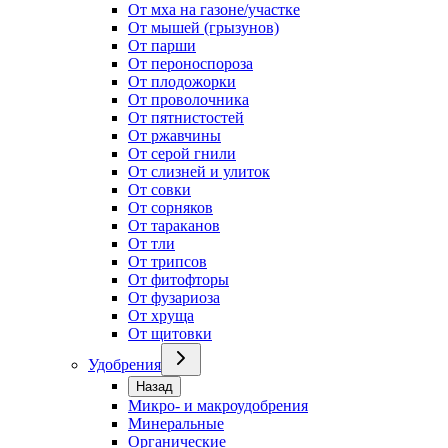
От мха на газоне/участке
От мышей (грызунов)
От парши
От пероноспороза
От плодожорки
От проволочника
От пятнистостей
От ржавчины
От серой гнили
От слизней и улиток
От совки
От сорняков
От тараканов
От тли
От трипсов
От фитофторы
От фузариоза
От хруща
От щитовки
Удобрения
Назад
Микро- и макроудобрения
Минеральные
Органические