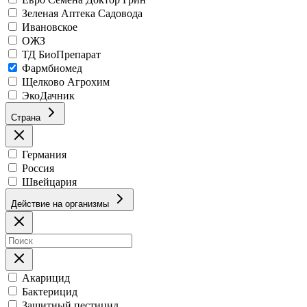
Зеленая Аптека Садовода
Ивановское
ОЖЗ
ТД БиоПрепарат
Фармбиомед
Щелково Агрохим
ЭкоДачник
Страна
Германия
Россия
Швейцария
Действие на организмы
Акарицид
Бактерицид
Защитный пестицид