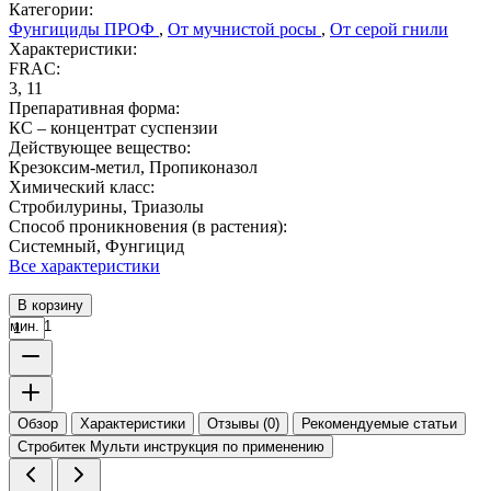
Категории:
Фунгициды ПРОФ
,
От мучнистой росы
,
От серой гнили
Характеристики:
FRAC:
3, 11
Препаративная форма:
КС – концентрат суспензии
Действующее вещество:
Крезоксим-метил, Пропиконазол
Химический класс:
Стробилурины, Триазолы
Способ проникновения (в растения):
Системный, Фунгицид
Все характеристики
В корзину
мин. 1
Обзор
Характеристики
Отзывы (0)
Рекомендуемые статьи
Стробитек Мульти инструкция по применению