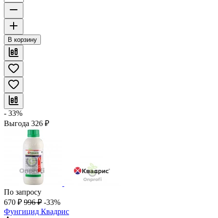
В корзину
- 33%
Выгода
326
₽
По запросу
670
₽
996
₽
-33%
Фунгицид Квадрис