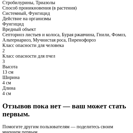
Стробилурины, Триазолы
Способ проникновения (в растения)
Системный, Фунгицид
Действие на организмы
Фунгицид
Вредный объект
Септориоз листьев и колоса, Бурая ржавчина, Гнили, Фомоз,
Альтернариоз, Мучнистая роса, Пиренофороз
Класс опасности для человека
2
Класс опасности для пчел
3
Высота
13 см
Ширина
4 см
Длина
4 см
Отзывов пока нет — ваш может стать
первым.
Помогите другим пользователям — поделитесь своим
мнением первым.