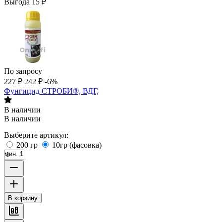
Выгода
15
₽
По запросу
227
₽
242
₽
-6%
Фунгицид СТРОБИ®, ВДГ,
В наличии
В наличии
Выберите артикул:
200 гр
10гр (фасовка)
мин. 1
В корзину