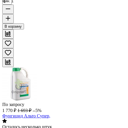
мин. 1
В корзину
По запросу
1 770
₽
1 693
₽
--5%
Фунгицид Альто Супер,
Осталось несколько штук