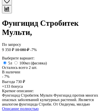
Фунгицид Стробитек
Мульти,
По запросу
9 350
₽
10 080
₽
-7%
Выберите вариант:
5л
100мл (фасовка)
Осталось всего 2 шт.
В наличии
- 7%
Выгода
730
₽
+133 бонуса
Краткое описание:
Фунгицид Стробитек Мульти Фунгицид против многих
опасных заболеваний культурных растений. Является
аналогом фунгицида Строби. От Оидиума, милдью
Описание полностью