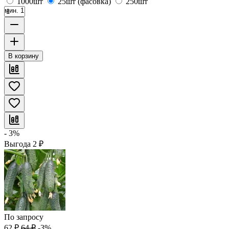
1000шт
25шт (фасовка)
250шт
мин. 1
В корзину
- 3%
Выгода
2
₽
По запросу
62
₽
64
₽
-3%