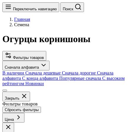
Переключить навигацию
Поиск
Главная
Семена
Огурцы корнишоны
Фильтры товаров
Сначала алфавита
В наличии
Сначала дешевые
Сначала дорогие
Сначала
алфавита
С конца алфавита
Популярные сначала
С высоким
рейтингом
Новинки
Закрыть
Фильтры товаров
Сбросить фильтры
Цена