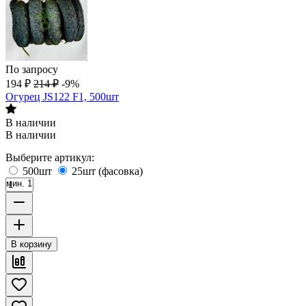
По запросу
194
₽
214
₽
-9%
Огурец JS122 F1, 500шт
В наличии
В наличии
Выберите артикул:
500шт
25шт (фасовка)
мин. 1
В корзину