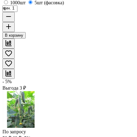
1000шт
5шт (фасовка)
мин. 1
В корзину
- 5%
Выгода
3
₽
По запросу