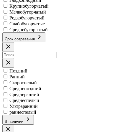
Гладкоплодный
Крупнобугорчатый
Мелкобугорчатый
Редкобугорчатый
Слабобугорчатые
Среднебугорчатый
Срок созревания
Поздний
Ранний
Скороспелый
Среднепоздний
Среднеранний
Среднеспелый
Ультраранний
раннеспелый
В наличии