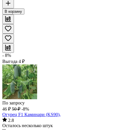
В корзину
- 8%
Выгода
4
₽
По запросу
46
₽
50
₽
-8%
Огурец F1 Каминари (KS90),
2.8
Осталось несколько штук