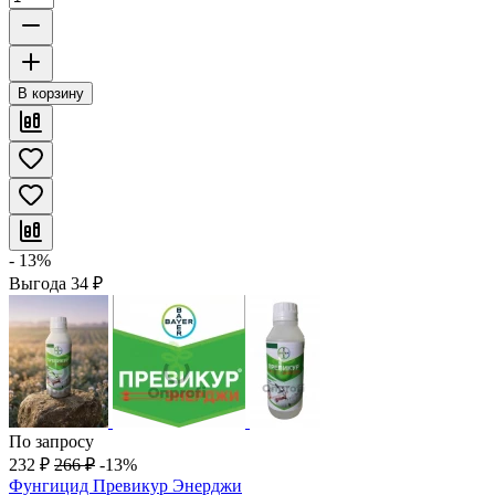
В корзину
- 13%
Выгода
34
₽
По запросу
232
₽
266
₽
-13%
Фунгицид Превикур Энерджи