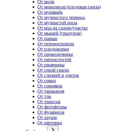
От моли
От монолиоза (плодовая гниль)
От муравьёв
От мучнистого червеца
От мучнистой росы
От мха на газоне/участке
От мышей (грызунов)
От парши
От пероноспороза
От плодожорки
От проволочника
От пятнистостей
От ржавчины
От серой гнили
От слизней и улиток
От совки
От сорняков
От тараканов
От тли
От трипсов
От фитофторы
От фузариоза
От хруща
От щитовки