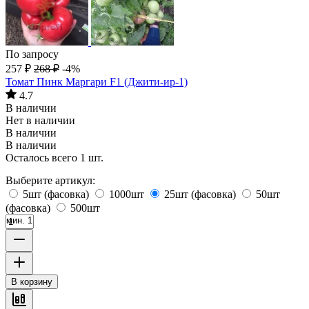
По запросу
257
₽
268
₽
-4%
Томат Пинк Маргари F1 (Джити-ир-1)
4.7
В наличии
Нет в наличии
В наличии
В наличии
Осталось всего 1 шт.
Выберите артикул:
5шт (фасовка)
1000шт
25шт (фасовка)
50шт
(фасовка)
500шт
мин. 1
В корзину