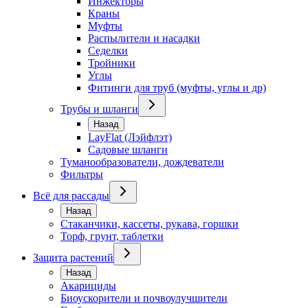
Инжекторы
Краны
Муфты
Распылители и насадки
Седелки
Тройники
Углы
Фитинги для труб (муфты, углы и др)
Трубы и шланги
Назад
LayFlat (Лэйфлэт)
Садовые шланги
Туманообразователи, дождеватели
Фильтры
Всё для рассады
Назад
Стаканчики, кассеты, рукава, горшки
Торф, грунт, таблетки
Защита растений
Назад
Акарициды
Биоускорители и почвоулучшители