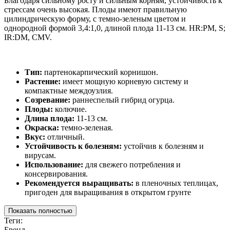
Благодаря сильному росту и сильным корням, устойчивость к
стрессам очень высокая. Плоды имеют правильную
цилиндрическую форму, с темно-зеленым цветом и
однородной формой 3,4:1,0, длиной плода 11-13 см. HR:PM, S;
IR:DM, CMV.
Tип:
партенокарпический корнишон.
Растение:
имеет мощную корневую систему и
компактные междоузлия.
Созревание:
раннеспелый гибрид огурца.
Плоды:
колючие.
Длина плода:
11-13 см.
Окраска:
темно-зеленая.
Вкус:
отличный.
Устойчивость к болезням:
устойчив к болезням и
вирусам.
Использование:
для свежего потребления и
консервирования.
Рекомендуется выращивать:
в пленочных теплицах,
пригоден для выращивания в открытом грунте
Показать полностью
Теги:
Бренд