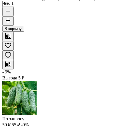
мин. 1
В корзину
- 9%
Выгода
5
₽
По запросу
50
₽
55
₽
-9%