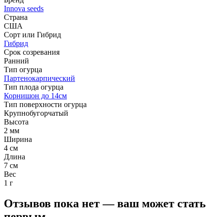
Innova seeds
Страна
США
Сорт или Гибрид
Гибрид
Срок созревания
Ранний
Тип огурца
Партенокарпический
Тип плода огурца
Корнишон до 14см
Тип поверхности огурца
Крупнобугорчатый
Высота
2 мм
Ширина
4 см
Длина
7 см
Вес
1 г
Отзывов пока нет — ваш может стать
первым.