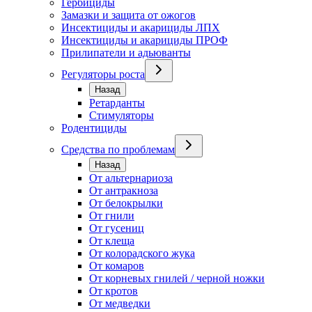
Гербициды
Замазки и защита от ожогов
Инсектициды и акарициды ЛПХ
Инсектициды и акарициды ПРОФ
Прилипатели и адьюванты
Регуляторы роста
Назад
Ретарданты
Стимуляторы
Родентициды
Средства по проблемам
Назад
От альтернариоза
От антракноза
От белокрылки
От гнили
От гусениц
От клеща
От колорадского жука
От комаров
От корневых гнилей / черной ножки
От кротов
От медведки