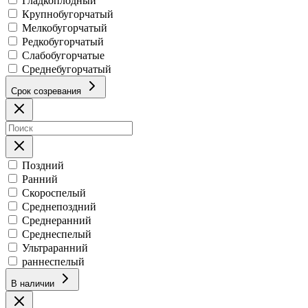
Гладкоплодный
Крупнобугорчатый
Мелкобугорчатый
Редкобугорчатый
Слабобугорчатые
Среднебугорчатый
Срок созревания
Поздний
Ранний
Скороспелый
Среднепоздний
Среднеранний
Среднеспелый
Ультраранний
раннеспелый
В наличии