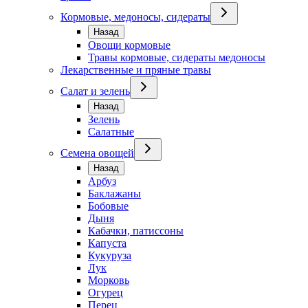
Кормовые, медоносы, сидераты
Назад
Овощи кормовые
Травы кормовые, сидераты медоносы
Лекарственные и пряные травы
Салат и зелень
Назад
Зелень
Салатные
Семена овощей
Назад
Арбуз
Баклажаны
Бобовые
Дыня
Кабачки, патиссоны
Капуста
Кукуруза
Лук
Морковь
Огурец
Перец