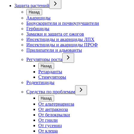
Защита растений
Назад
Акарициды
Биоускорители и почвоулучшители
Гербициды
Замазки и защита от ожогов
Инсектициды и акарициды ЛПХ
Инсектициды и акарициды ПРОФ
Прилипатели и адьюванты
Регуляторы роста
Назад
Ретарданты
Стимуляторы
Родентициды
Средства по проблемам
Назад
От альтернариоза
От антракноза
От белокрылки
От гнили
От гусениц
От клеща