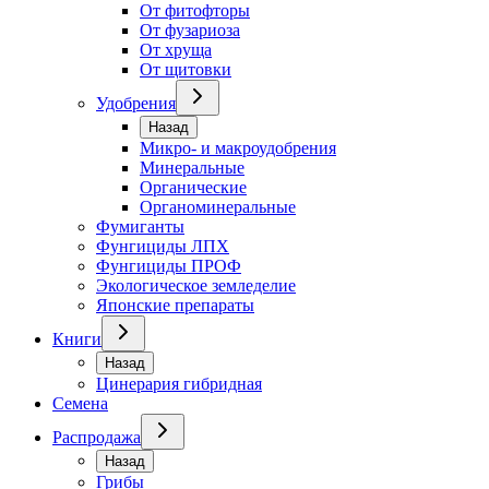
От фитофторы
От фузариоза
От хруща
От щитовки
Удобрения
Назад
Микро- и макроудобрения
Минеральные
Органические
Органоминеральные
Фумиганты
Фунгициды ЛПХ
Фунгициды ПРОФ
Экологическое земледелие
Японские препараты
Книги
Назад
Цинерария гибридная
Семена
Распродажа
Назад
Грибы