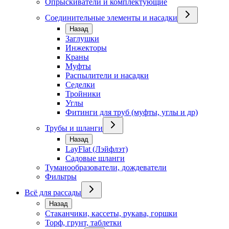
Опрыскиватели и комплектующие
Соединительные элементы и насадки
Назад
Заглушки
Инжекторы
Краны
Муфты
Распылители и насадки
Седелки
Тройники
Углы
Фитинги для труб (муфты, углы и др)
Трубы и шланги
Назад
LayFlat (Лэйфлэт)
Садовые шланги
Туманообразователи, дождеватели
Фильтры
Всё для рассады
Назад
Стаканчики, кассеты, рукава, горшки
Торф, грунт, таблетки