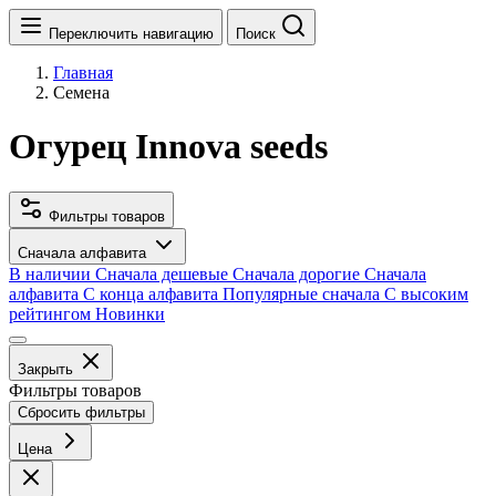
Переключить навигацию
Поиск
Главная
Семена
Огурец Innova seeds
Фильтры товаров
Сначала алфавита
В наличии
Сначала дешевые
Сначала дорогие
Сначала
алфавита
С конца алфавита
Популярные сначала
С высоким
рейтингом
Новинки
Закрыть
Фильтры товаров
Сбросить фильтры
Цена