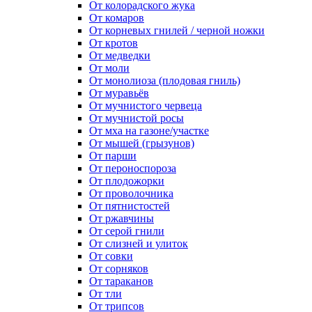
От колорадского жука
От комаров
От корневых гнилей / черной ножки
От кротов
От медведки
От моли
От монолиоза (плодовая гниль)
От муравьёв
От мучнистого червеца
От мучнистой росы
От мха на газоне/участке
От мышей (грызунов)
От парши
От пероноспороза
От плодожорки
От проволочника
От пятнистостей
От ржавчины
От серой гнили
От слизней и улиток
От совки
От сорняков
От тараканов
От тли
От трипсов