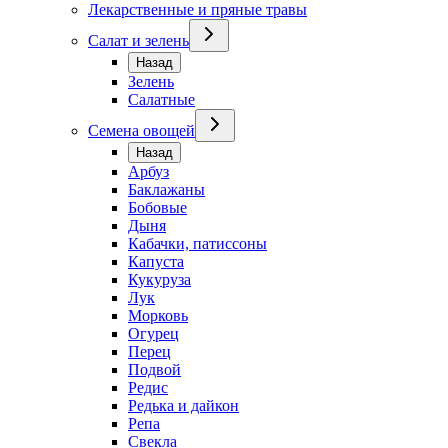
Лекарственные и пряные травы
Салат и зелень
Назад
Зелень
Салатные
Семена овощей
Назад
Арбуз
Баклажаны
Бобовые
Дыня
Кабачки, патиссоны
Капуста
Кукуруза
Лук
Морковь
Огурец
Перец
Подвой
Редис
Редька и дайкон
Репа
Свекла