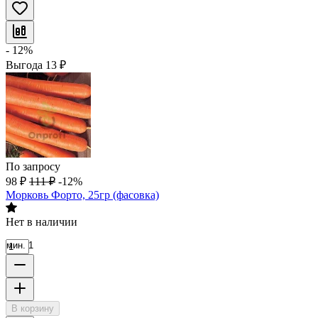
- 12%
Выгода
13
₽
По запросу
98
₽
111
₽
-12%
Морковь Форто, 25гр (фасовка)
Нет в наличии
мин. 1
В корзину