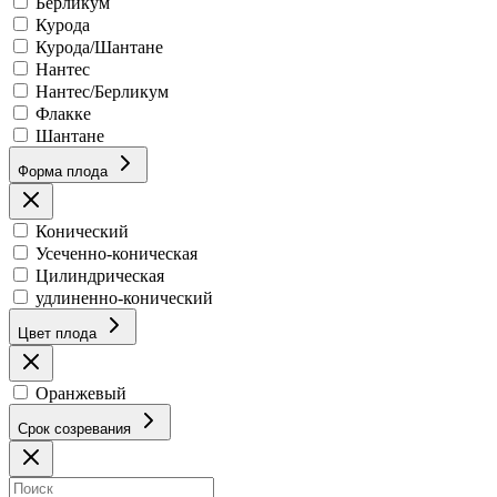
Берликум
Курода
Курода/Шантане
Нантес
Нантес/Берликум
Флакке
Шантане
Форма плода
Конический
Усеченно-коническая
Цилиндрическая
удлиненно-конический
Цвет плода
Оранжевый
Срок созревания