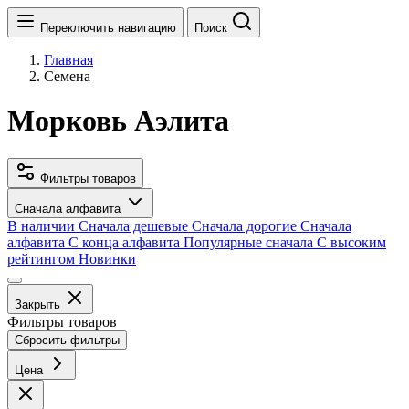
Переключить навигацию
Поиск
Главная
Семена
Морковь Аэлита
Фильтры товаров
Сначала алфавита
В наличии
Сначала дешевые
Сначала дорогие
Сначала
алфавита
С конца алфавита
Популярные сначала
С высоким
рейтингом
Новинки
Закрыть
Фильтры товаров
Сбросить фильтры
Цена