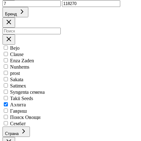
Бренд
Bejo
Clause
Enza Zaden
Nunhems
prost
Sakata
Satimex
Syngenta семена
Takii Seeds
Аэлита
Гавриш
Поиск Овощи
Сембат
Страна