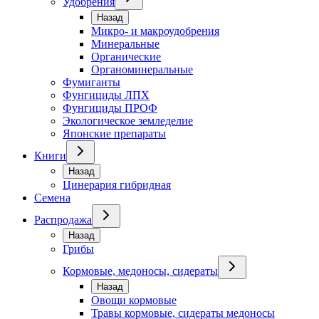
Удобрения
Назад
Микро- и макроудобрения
Минеральные
Органические
Органоминеральные
Фумиганты
Фунгициды ЛПХ
Фунгициды ПРОФ
Экологическое земледелие
Японские препараты
Книги
Назад
Цинерария гибридная
Семена
Распродажа
Назад
Грибы
Кормовые, медоносы, сидераты
Назад
Овощи кормовые
Травы кормовые, сидераты медоносы