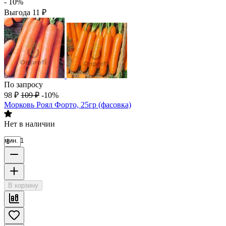
- 10%
Выгода
11
₽
По запросу
98
₽
109
₽
-10%
Морковь Роял Форто, 25гр (фасовка)
Нет в наличии
мин. 1
В корзину