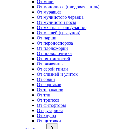
От моли
От монолиоза (плодовая гниль)
От муравьёв
От мучнистого червеца
От мучнистой росы
От мха на газоне/участке
От мышей (грызунов)
От парши
От пероноспороза
От плодожорки
От проволочника
От пятнистостей
От ржавчины
От серой гнили
От слизней и улиток
От совки
От сорняков
От тараканов
От тли
От трипсов
От фитофторы
От фузариоза
От хруща
От щитовки