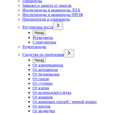
Гербициды
Замазки и защита от ожогов
Инсектициды и акарициды ЛПХ
Инсектициды и акарициды ПРОФ
Прилипатели и адьюванты
Регуляторы роста
Назад
Ретарданты
Стимуляторы
Родентициды
Средства по проблемам
Назад
От альтернариоза
От антракноза
От белокрылки
От гнили
От гусениц
От клеща
От колорадского жука
От комаров
От корневых гнилей / черной ножки
От кротов
От медведки