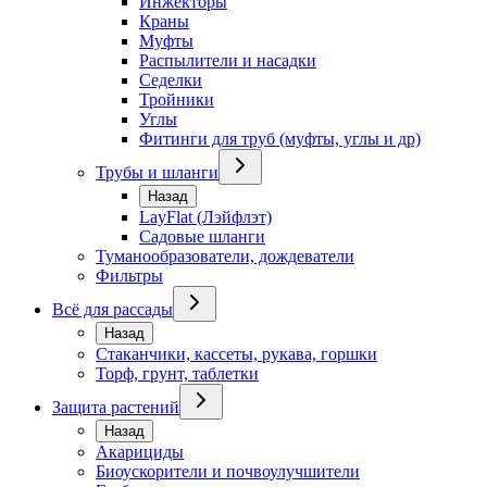
Инжекторы
Краны
Муфты
Распылители и насадки
Седелки
Тройники
Углы
Фитинги для труб (муфты, углы и др)
Трубы и шланги
Назад
LayFlat (Лэйфлэт)
Садовые шланги
Туманообразователи, дождеватели
Фильтры
Всё для рассады
Назад
Стаканчики, кассеты, рукава, горшки
Торф, грунт, таблетки
Защита растений
Назад
Акарициды
Биоускорители и почвоулучшители