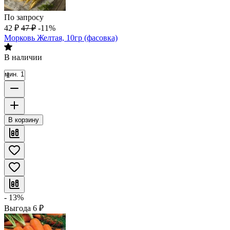
По запросу
42
₽
47
₽
-11%
Морковь Желтая, 10гр (фасовка)
В наличии
мин. 1
В корзину
- 13%
Выгода
6
₽