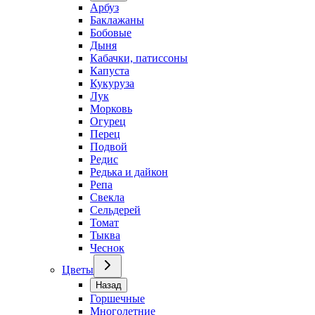
Арбуз
Баклажаны
Бобовые
Дыня
Кабачки, патиссоны
Капуста
Кукуруза
Лук
Морковь
Огурец
Перец
Подвой
Редис
Редька и дайкон
Репа
Свекла
Сельдерей
Томат
Тыква
Чеснок
Цветы
Назад
Горшечные
Многолетние