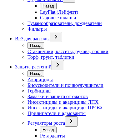
Назад
LayFlat (Лэйфлэт)
Садовые шланги
Туманообразователи, дождеватели
Фильтры
Всё для рассады
Назад
Стаканчики, кассеты, рукава, горшки
Торф, грунт, таблетки
Защита растений
Назад
Акарициды
Биоускорители и почвоулучшители
Гербициды
Замазки и защита от ожогов
Инсектициды и акарициды ЛПХ
Инсектициды и акарициды ПРОФ
Прилипатели и адьюванты
Регуляторы роста
Назад
Ретарданты