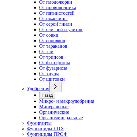
От плодожорки
От проволочника
От пятнистостей
От ржавчины
От серой гнили
От слизней и улиток
От совки
От сорняков
От тараканов
От тли
От трипсов
От фитофторы
От фузариоза
От хруща
От щитовки
Удобрения
Назад
Микро- и макроудобрения
Минеральные
Органические
Органоминеральные
Фумиганты
Фунгициды ЛПХ
Фунгициды ПРОФ