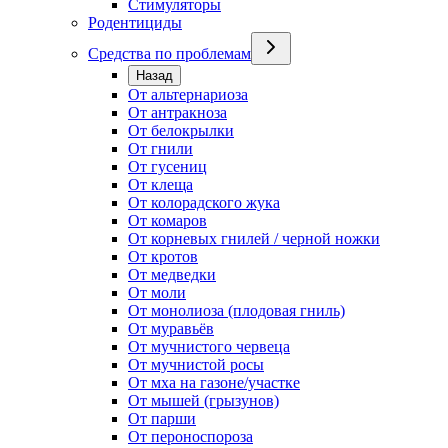
Стимуляторы
Родентициды
Средства по проблемам
Назад
От альтернариоза
От антракноза
От белокрылки
От гнили
От гусениц
От клеща
От колорадского жука
От комаров
От корневых гнилей / черной ножки
От кротов
От медведки
От моли
От монолиоза (плодовая гниль)
От муравьёв
От мучнистого червеца
От мучнистой росы
От мха на газоне/участке
От мышей (грызунов)
От парши
От пероноспороза