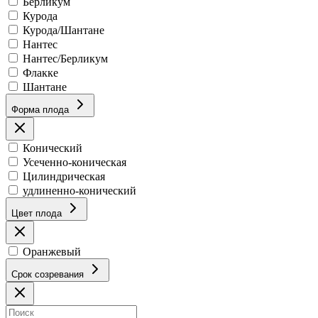
Берликум
Курода
Курода/Шантане
Нантес
Нантес/Берликум
Флакке
Шантане
Форма плода
Конический
Усеченно-коническая
Цилиндрическая
удлиненно-конический
Цвет плода
Оранжевый
Срок созревания