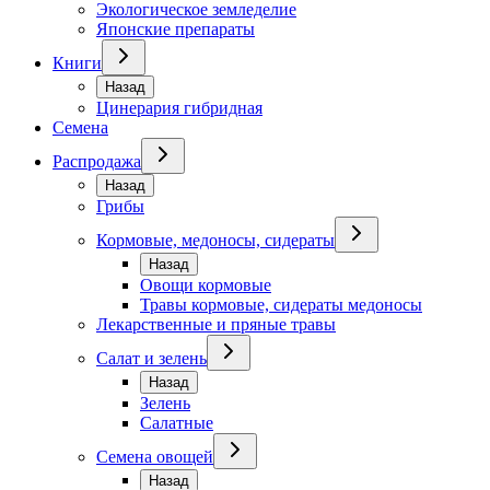
Экологическое земледелие
Японские препараты
Книги
Назад
Цинерария гибридная
Семена
Распродажа
Назад
Грибы
Кормовые, медоносы, сидераты
Назад
Овощи кормовые
Травы кормовые, сидераты медоносы
Лекарственные и пряные травы
Салат и зелень
Назад
Зелень
Салатные
Семена овощей
Назад