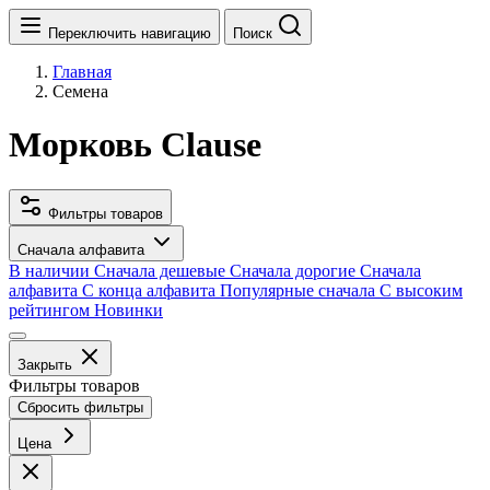
Переключить навигацию
Поиск
Главная
Семена
Морковь Clause
Фильтры товаров
Сначала алфавита
В наличии
Сначала дешевые
Сначала дорогие
Сначала
алфавита
С конца алфавита
Популярные сначала
С высоким
рейтингом
Новинки
Закрыть
Фильтры товаров
Сбросить фильтры
Цена