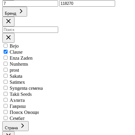
Бренд
Bejo
Clause
Enza Zaden
Nunhems
prost
Sakata
Satimex
Syngenta семена
Takii Seeds
Аэлита
Гавриш
Поиск Овощи
Сембат
Страна