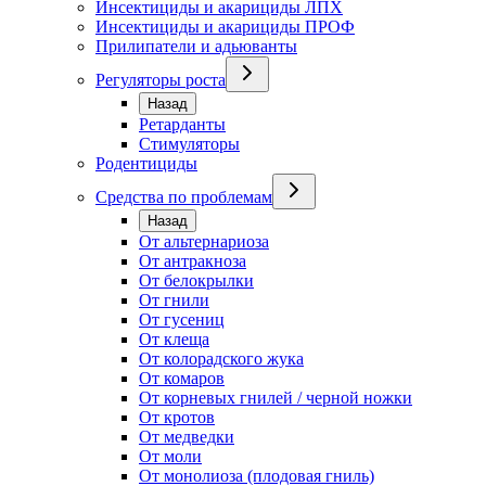
Инсектициды и акарициды ЛПХ
Инсектициды и акарициды ПРОФ
Прилипатели и адьюванты
Регуляторы роста
Назад
Ретарданты
Стимуляторы
Родентициды
Средства по проблемам
Назад
От альтернариоза
От антракноза
От белокрылки
От гнили
От гусениц
От клеща
От колорадского жука
От комаров
От корневых гнилей / черной ножки
От кротов
От медведки
От моли
От монолиоза (плодовая гниль)