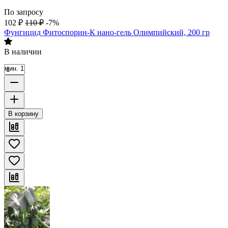
По запросу
102
₽
110
₽
-7%
Фунгицид Фитоспорин-К нано-гель Олимпийский, 200 гр
В наличии
мин. 1
В корзину