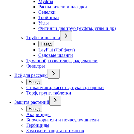
Муфты
Распылители и насадки
Седелки
Тройники
Углы
Фитинги для труб (муфты, углы и др)
Трубы и шланги
Назад
LayFlat (Лэйфлэт)
Садовые шланги
Туманообразователи, дождеватели
Фильтры
Всё для рассады
Назад
Стаканчики, кассеты, рукава, горшки
Торф, грунт, таблетки
Защита растений
Назад
Акарициды
Биоускорители и почвоулучшители
Гербициды
Замазки и защита от ожогов