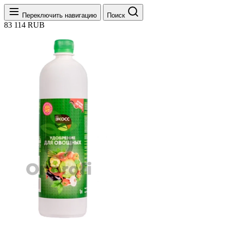
Переключить навигацию
Поиск
83
114
RUB