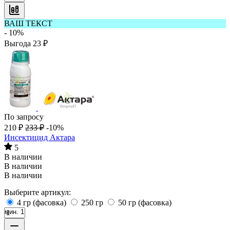
ВАШ ТЕКСТ
- 10%
Выгода
23
₽
По запросу
210
₽
233
₽
-10%
Инсектицид Актара
5
В наличии
В наличии
В наличии
Выберите артикул:
4 гр (фасовка)
250 гр
50 гр (фасовка)
мин. 1