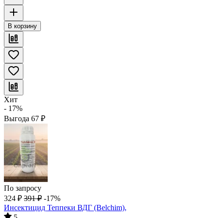
В корзину
Хит
- 17%
Выгода
67
₽
По запросу
324
₽
391
₽
-17%
Инсектицид Теппеки ВДГ (Belchim),
5