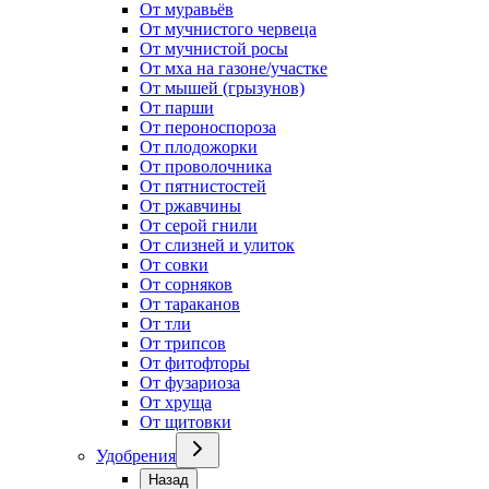
От муравьёв
От мучнистого червеца
От мучнистой росы
От мха на газоне/участке
От мышей (грызунов)
От парши
От пероноспороза
От плодожорки
От проволочника
От пятнистостей
От ржавчины
От серой гнили
От слизней и улиток
От совки
От сорняков
От тараканов
От тли
От трипсов
От фитофторы
От фузариоза
От хруща
От щитовки
Удобрения
Назад