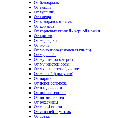
От белокрылки
От гнили
От гусениц
От клеща
От колорадского жука
От комаров
От корневых гнилей / черной ножки
От кротов
От медведки
От моли
От монолиоза (плодовая гниль)
От муравьёв
От мучнистого червеца
От мучнистой росы
От мха на газоне/участке
От мышей (грызунов)
От парши
От пероноспороза
От плодожорки
От проволочника
От пятнистостей
От ржавчины
От серой гнили
От слизней и улиток
От совки