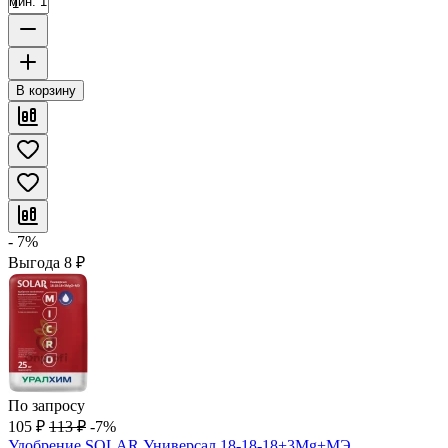
мин. 1
В корзину
- 7%
Выгода
8
₽
По запросу
105
₽
113
₽
-7%
Удобрение SOLAR Универсал 18-18-18+3Mg+МЭ