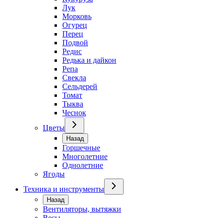
Лук
Морковь
Огурец
Перец
Подвой
Редис
Редька и дайкон
Репа
Свекла
Сельдерей
Томат
Тыква
Чеснок
Цветы
Назад
Горшечные
Многолетние
Однолетние
Ягоды
Техника и инструменты
Назад
Вентиляторы, вытяжки
Весы