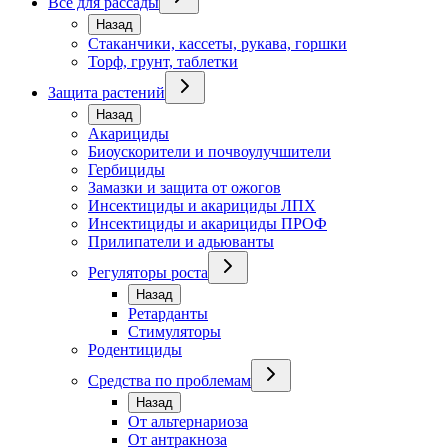
Всё для рассады
Назад
Стаканчики, кассеты, рукава, горшки
Торф, грунт, таблетки
Защита растений
Назад
Акарициды
Биоускорители и почвоулучшители
Гербициды
Замазки и защита от ожогов
Инсектициды и акарициды ЛПХ
Инсектициды и акарициды ПРОФ
Прилипатели и адьюванты
Регуляторы роста
Назад
Ретарданты
Стимуляторы
Родентициды
Средства по проблемам
Назад
От альтернариоза
От антракноза