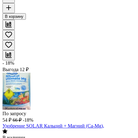
В корзину
- 18%
Выгода
12
₽
По запросу
54
₽
66
₽
-18%
Удобрение SOLAR Кальций + Магний (Ca-Mg),
В наличии