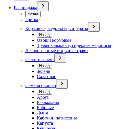
Распродажа
Назад
Грибы
Кормовые, медоносы, сидераты
Назад
Овощи кормовые
Травы кормовые, сидераты медоносы
Лекарственные и пряные травы
Салат и зелень
Назад
Зелень
Салатные
Семена овощей
Назад
Арбуз
Баклажаны
Бобовые
Дыня
Кабачки, патиссоны
Капуста
Кукуруза