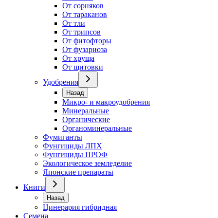
От сорняков
От тараканов
От тли
От трипсов
От фитофторы
От фузариоза
От хруща
От щитовки
Удобрения
Назад
Микро- и макроудобрения
Минеральные
Органические
Органоминеральные
Фумиганты
Фунгициды ЛПХ
Фунгициды ПРОФ
Экологическое земледелие
Японские препараты
Книги
Назад
Цинерария гибридная
Семена