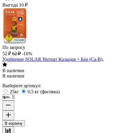
Выгода
10
₽
По запросу
52
₽
62
₽
-16%
Удобрение SOLAR Нитрат Кальция + Бор (Ca-B),
В наличии
В наличии
Выберите артикул:
25кг
0,5 кг (фасовка)
мин. 1
В корзину