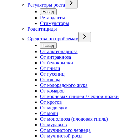
Регуляторы роста
Назад
Ретарданты
Стимуляторы
Родентициды
Средства по проблемам
Назад
От альтернариоза
От антракноза
От белокрылки
От гнили
От гусениц
От клеща
От колорадского жука
От комаров
От корневых гнилей / черной ножки
От кротов
От медведки
От моли
От монолиоза (плодовая гниль)
От муравьёв
От мучнистого червеца
От мучнистой росы