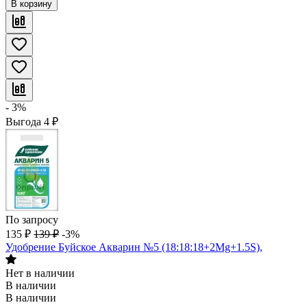
В корзину
- 3%
Выгода
4
₽
По запросу
135
₽
139
₽
-3%
Удобрение Буйское Акварин №5 (18:18:18+2Mg+1.5S),
Нет в наличии
В наличии
В наличии