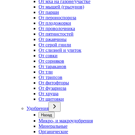
От мха на газоне/участке
От мышей (грызунов)
От парши
От пероноспороза
От плодожорки
От проволочника
От пятнистостей
От ржавчины
От серой гнили
От слизней и улиток
От совки
От сорняков
От тараканов
От тли
От трипсов
От фитофторы
От фузариоза
От хруща
От щитовки
Удобрения
Назад
Микро- и макроудобрения
Минеральные
Органические