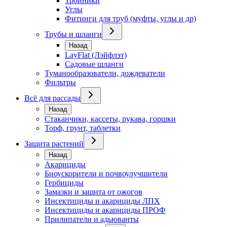
Тройники
Углы
Фитинги для труб (муфты, углы и др)
Трубы и шланги
Назад
LayFlat (Лэйфлэт)
Садовые шланги
Туманообразователи, дождеватели
Фильтры
Всё для рассады
Назад
Стаканчики, кассеты, рукава, горшки
Торф, грунт, таблетки
Защита растений
Назад
Акарициды
Биоускорители и почвоулучшители
Гербициды
Замазки и защита от ожогов
Инсектициды и акарициды ЛПХ
Инсектициды и акарициды ПРОФ
Прилипатели и адьюванты