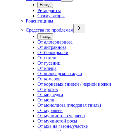
Назад
Ретарданты
Стимуляторы
Родентициды
Средства по проблемам
Назад
От альтернариоза
От антракноза
От белокрылки
От гнили
От гусениц
От клеща
От колорадского жука
От комаров
От корневых гнилей / черной ножки
От кротов
От медведки
От моли
От монолиоза (плодовая гниль)
От муравьёв
От мучнистого червеца
От мучнистой росы
От мха на газоне/участке