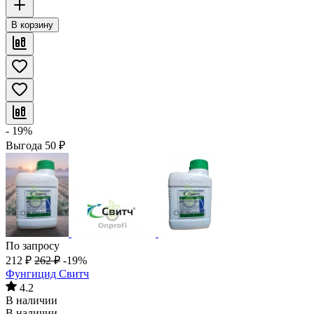
В корзину
- 19%
Выгода
50
₽
По запросу
212
₽
262
₽
-19%
Фунгицид Свитч
4.2
В наличии
В наличии