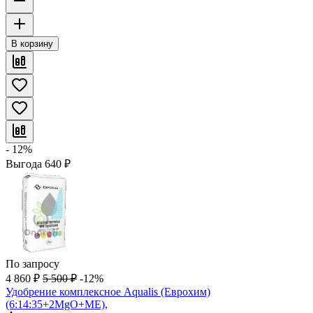
В корзину
- 12%
Выгода
640
₽
По запросу
4 860
₽
5 500
₽
-12%
Удобрение комплексное Aqualis (Еврохим)
(6:14:35+2MgO+ME),