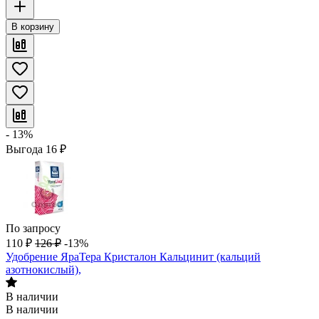
В корзину
- 13%
Выгода
16
₽
По запросу
110
₽
126
₽
-13%
Удобрение ЯраТера Кристалон Кальцинит (кальций
азотнокислый),
В наличии
В наличии