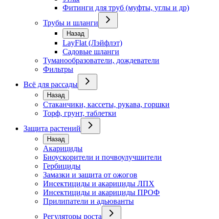
Фитинги для труб (муфты, углы и др)
Трубы и шланги
Назад
LayFlat (Лэйфлэт)
Садовые шланги
Туманообразователи, дождеватели
Фильтры
Всё для рассады
Назад
Стаканчики, кассеты, рукава, горшки
Торф, грунт, таблетки
Защита растений
Назад
Акарициды
Биоускорители и почвоулучшители
Гербициды
Замазки и защита от ожогов
Инсектициды и акарициды ЛПХ
Инсектициды и акарициды ПРОФ
Прилипатели и адьюванты
Регуляторы роста