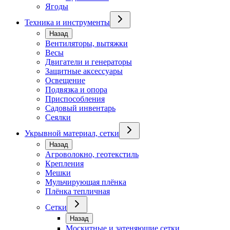
Ягоды
Техника и инструменты
Назад
Вентиляторы, вытяжки
Весы
Двигатели и генераторы
Защитные аксессуары
Освещение
Подвязка и опора
Приспособления
Садовый инвентарь
Сеялки
Укрывной материал, сетки
Назад
Агроволокно, геотекстиль
Крепления
Мешки
Мульчирующая плёнка
Плёнка тепличная
Сетки
Назад
Москитные и затеняющие сетки