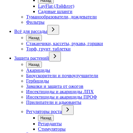
Назад
LayFlat (Лэйфлэт)
Садовые шланги
Туманообразователи, дождеватели
Фильтры
Всё для рассады
Назад
Стаканчики, кассеты, рукава, горшки
Торф, грунт, таблетки
Защита растений
Назад
Акарициды
Биоускорители и почвоулучшители
Гербициды
Замазки и защита от ожогов
Инсектициды и акарициды ЛПХ
Инсектициды и акарициды ПРОФ
Прилипатели и адьюванты
Регуляторы роста
Назад
Ретарданты
Стимуляторы