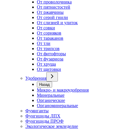
От проволочника
От пятнистостей
От ржавчины
От серой гнили
От слизней и улиток
От совки
От сорняков
От тараканов
От тли
От трипсов
От фитофторы
От фузариоза
От хруща
От щитовки
Удобрения
Назад
Микро- и макроудобрения
Минеральные
Органические
Органоминеральные
Фумиганты
Фунгициды ЛПХ
Фунгициды ПРОФ
Экологическое земледелие