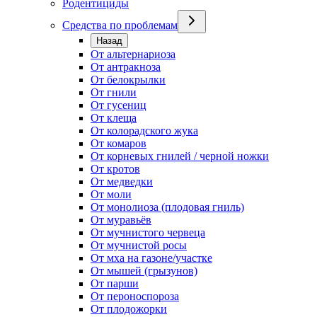
Родентициды
Средства по проблемам
Назад
От альтернариоза
От антракноза
От белокрылки
От гнили
От гусениц
От клеща
От колорадского жука
От комаров
От корневых гнилей / черной ножки
От кротов
От медведки
От моли
От монолиоза (плодовая гниль)
От муравьёв
От мучнистого червеца
От мучнистой росы
От мха на газоне/участке
От мышей (грызунов)
От парши
От пероноспороза
От плодожорки