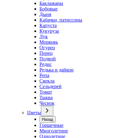
Баклажаны
Бобовые
Дыня
Кабачки, патиссоны
Капуста
Кукуруза
Лук
Морковь
Огурец
Перец
Подвой
Редис
Редька и дайкон
Репа
Свекла
Сельдерей
Томат
Тыква
Чеснок
Цветы
Назад
Горшечные
Многолетние
Однолетние