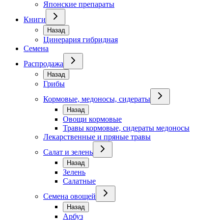
Японские препараты
Книги
Назад
Цинерария гибридная
Семена
Распродажа
Назад
Грибы
Кормовые, медоносы, сидераты
Назад
Овощи кормовые
Травы кормовые, сидераты медоносы
Лекарственные и пряные травы
Салат и зелень
Назад
Зелень
Салатные
Семена овощей
Назад
Арбуз