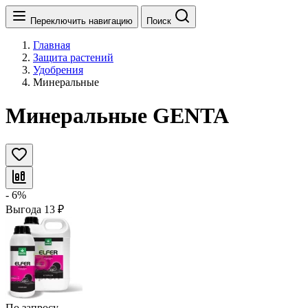
Переключить навигацию
Поиск
Главная
Защита растений
Удобрения
Минеральные
Минеральные GENTA
- 6%
Выгода
13
₽
По запросу