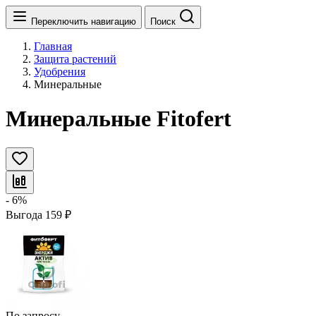
Переключить навигацию
Поиск
Главная
Защита растений
Удобрения
Минеральные
Минеральные Fitofert
- 6%
Выгода
159
₽
По запросу