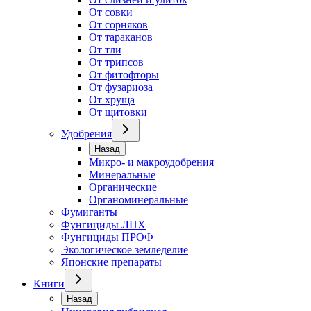
От совки
От сорняков
От тараканов
От тли
От трипсов
От фитофторы
От фузариоза
От хруща
От щитовки
Удобрения
Назад
Микро- и макроудобрения
Минеральные
Органические
Органоминеральные
Фумиганты
Фунгициды ЛПХ
Фунгициды ПРОФ
Экологическое земледелие
Японские препараты
Книги
Назад