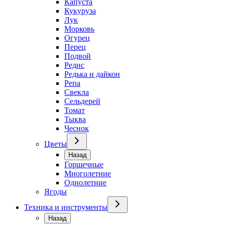
Капуста
Кукуруза
Лук
Морковь
Огурец
Перец
Подвой
Редис
Редька и дайкон
Репа
Свекла
Сельдерей
Томат
Тыква
Чеснок
Цветы
Назад
Горшечные
Многолетние
Однолетние
Ягоды
Техника и инструменты
Назад