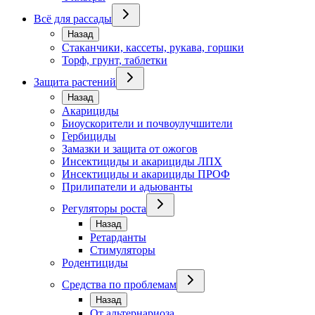
Всё для рассады
Назад
Стаканчики, кассеты, рукава, горшки
Торф, грунт, таблетки
Защита растений
Назад
Акарициды
Биоускорители и почвоулучшители
Гербициды
Замазки и защита от ожогов
Инсектициды и акарициды ЛПХ
Инсектициды и акарициды ПРОФ
Прилипатели и адьюванты
Регуляторы роста
Назад
Ретарданты
Стимуляторы
Родентициды
Средства по проблемам
Назад
От альтернариоза