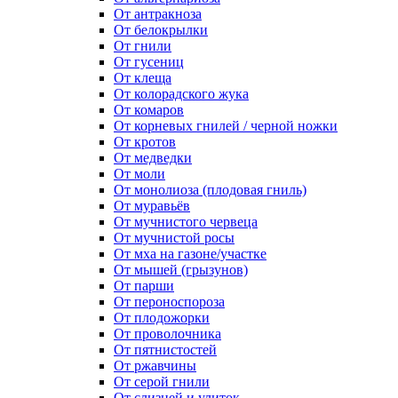
От антракноза
От белокрылки
От гнили
От гусениц
От клеща
От колорадского жука
От комаров
От корневых гнилей / черной ножки
От кротов
От медведки
От моли
От монолиоза (плодовая гниль)
От муравьёв
От мучнистого червеца
От мучнистой росы
От мха на газоне/участке
От мышей (грызунов)
От парши
От пероноспороза
От плодожорки
От проволочника
От пятнистостей
От ржавчины
От серой гнили
От слизней и улиток