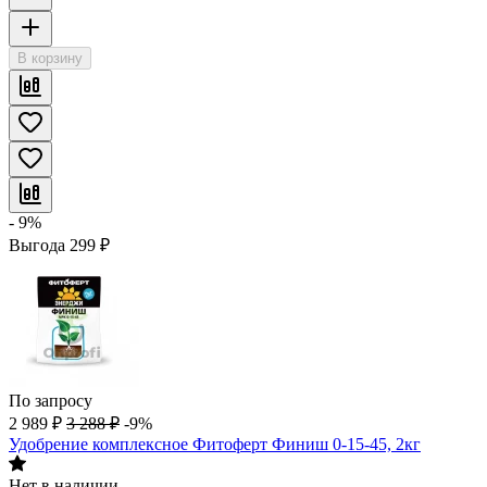
В корзину
- 9%
Выгода
299
₽
По запросу
2 989
₽
3 288
₽
-9%
Удобрение комплексное Фитоферт Финиш 0-15-45, 2кг
Нет в наличии