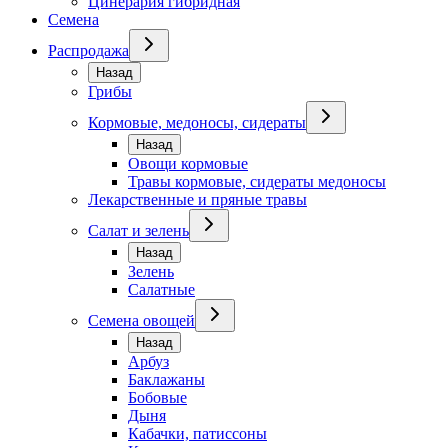
Цинерария гибридная
Семена
Распродажа
Назад
Грибы
Кормовые, медоносы, сидераты
Назад
Овощи кормовые
Травы кормовые, сидераты медоносы
Лекарственные и пряные травы
Салат и зелень
Назад
Зелень
Салатные
Семена овощей
Назад
Арбуз
Баклажаны
Бобовые
Дыня
Кабачки, патиссоны