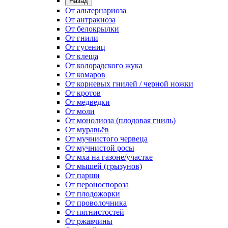
Назад
От альтернариоза
От антракноза
От белокрылки
От гнили
От гусениц
От клеща
От колорадского жука
От комаров
От корневых гнилей / черной ножки
От кротов
От медведки
От моли
От монолиоза (плодовая гниль)
От муравьёв
От мучнистого червеца
От мучнистой росы
От мха на газоне/участке
От мышей (грызунов)
От парши
От пероноспороза
От плодожорки
От проволочника
От пятнистостей
От ржавчины