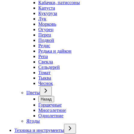
Кабачки, патиссоны
Капуста
Кукуруза
Лук
Морковь
Огурец
Перец
Подвой
Редис
Редька и дайкон
Репа
Свекла
Сельдерей
Томат
Тыква
Чеснок
Цветы
Назад
Горшечные
Многолетние
Однолетние
Ягоды
Техника и инструменты