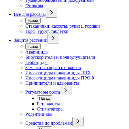
Туманообразователи, дождеватели
Фильтры
Всё для рассады
Назад
Стаканчики, кассеты, рукава, горшки
Торф, грунт, таблетки
Защита растений
Назад
Акарициды
Биоускорители и почвоулучшители
Гербициды
Замазки и защита от ожогов
Инсектициды и акарициды ЛПХ
Инсектициды и акарициды ПРОФ
Прилипатели и адьюванты
Регуляторы роста
Назад
Ретарданты
Стимуляторы
Родентициды
Средства по проблемам