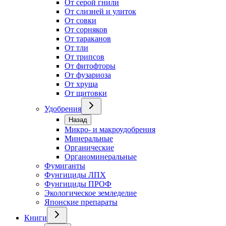
От серой гнили
От слизней и улиток
От совки
От сорняков
От тараканов
От тли
От трипсов
От фитофторы
От фузариоза
От хруща
От щитовки
Удобрения
Назад
Микро- и макроудобрения
Минеральные
Органические
Органоминеральные
Фумиганты
Фунгициды ЛПХ
Фунгициды ПРОФ
Экологическое земледелие
Японские препараты
Книги