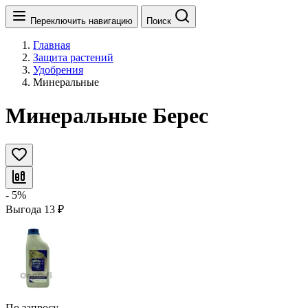
Переключить навигацию
Поиск
Главная
Защита растений
Удобрения
Минеральные
Минеральные Берес
- 5%
Выгода
13
₽
По запросу