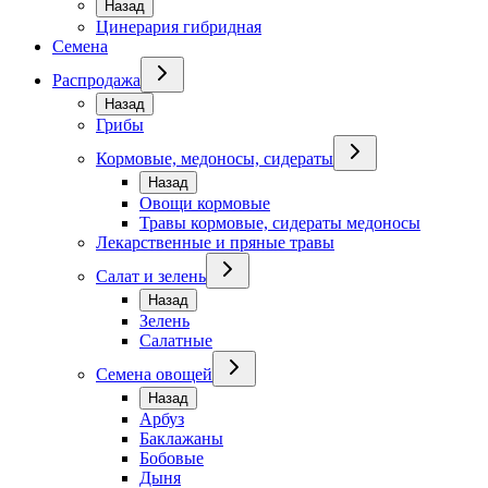
Назад
Цинерария гибридная
Семена
Распродажа
Назад
Грибы
Кормовые, медоносы, сидераты
Назад
Овощи кормовые
Травы кормовые, сидераты медоносы
Лекарственные и пряные травы
Салат и зелень
Назад
Зелень
Салатные
Семена овощей
Назад
Арбуз
Баклажаны
Бобовые
Дыня