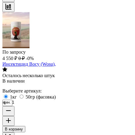
По запросу
4 550
₽
0
₽
-0%
Инсектицид Восу (Wosu),
Осталось несколько штук
В наличии
Выберите артикул:
1кг
50гр (фасовка)
мин. 1
В корзину