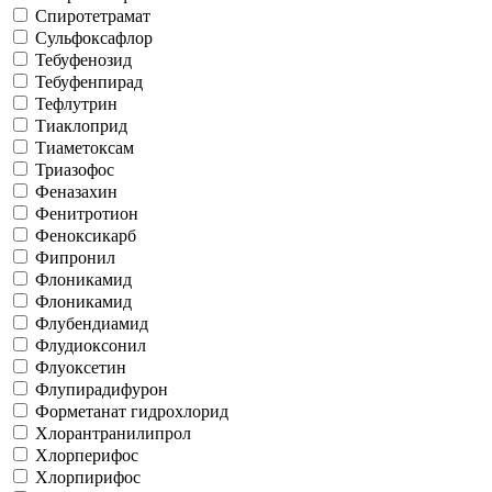
Спиротетрамат
Сульфоксафлор
Тебуфенозид
Тебуфенпирад
Тефлутрин
Тиаклоприд
Тиаметоксам
Триазофос
Феназахин
Фенитротион
Феноксикарб
Фипронил
Флoникамид
Флоникамид
Флубендиамид
Флудиоксонил
Флуоксетин
Флупирадифурон
Форметанат гидрохлорид
Хлорантранилипрол
Хлорперифос
Хлорпирифос