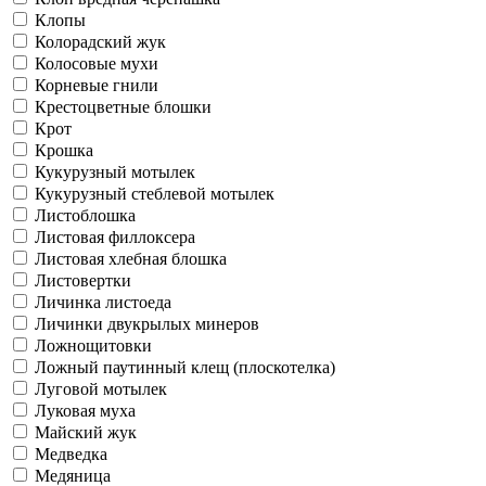
Клопы
Колорадский жук
Колосовые мухи
Корневые гнили
Крестоцветные блошки
Крот
Крошка
Кукурузный мотылек
Кукурузный стеблевой мотылек
Листоблошка
Листовая филлоксера
Листовая хлебная блошка
Листовертки
Личинка листоеда
Личинки двукрылых минеров
Ложнощитовки
Ложный паутинный клещ (плоскотелка)
Луговой мотылек
Луковая муха
Майский жук
Медведка
Медяница