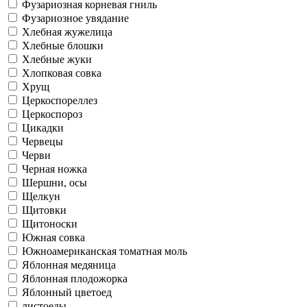
Фузариозная корневая гниль
Фузариозное увядание
Хлебная жужелица
Хлебные блошки
Хлебные жуки
Хлопковая совка
Хрущ
Церкоспореллез
Церкоспороз
Цикадки
Червецы
Черви
Черная ножка
Шершни, осы
Щелкун
Щитовки
Щитоноски
Южная совка
Южноамериканская томатная моль
Яблонная медяница
Яблонная плодожорка
Яблонный цветоед
листоеды