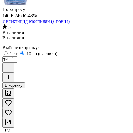
По запросу
140
₽
246
₽
-43%
Инсектицид Моспилан (Япония)
5
В наличии
В наличии
Выберите артикул:
1 кг
10 гр (фасовка)
мин. 1
В корзину
- 6%