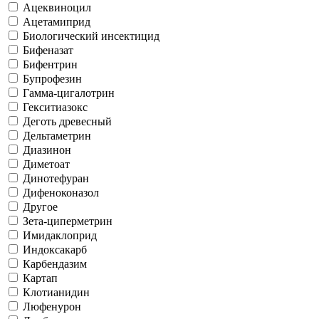
Ацеквиноцил
Ацетамиприд
Биологический инсектицид
Бифеназат
Бифентрин
Бупрофезин
Гамма-цигалотрин
Гекситиазокс
Деготь древесный
Дельтаметрин
Диазинон
Диметоат
Динотефуран
Дифеноконазол
Другое
Зета-циперметрин
Имидаклоприд
Индоксакарб
Карбендазим
Картап
Клотианидин
Люфенурон