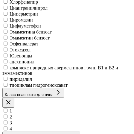
Хлорфенапир
Циантранилипрол
Циперметрин
Циромазин
Цифлуметофен
Эмамектина бензоат
Эмамектин бензоат
Эсфенвалерат
Этоксазол
Ювеноиды
ацехиноцил
комплекс природных авермектинов групп B1 и B2 и
эммамектинов
пиридалил
тиоциклам гидрогеноксакат
Класс опасности для пчел
1
2
3
4