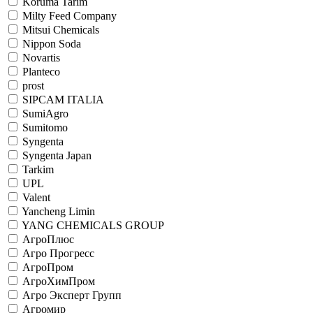
Koruma Tarim
Milty Feed Company
Mitsui Chemicals
Nippon Soda
Novartis
Planteco
prost
SIPCAM ITALIA
SumiAgro
Sumitomo
Syngenta
Syngenta Japan
Tarkim
UPL
Valent
Yancheng Limin
YANG CHEMICALS GROUP
АгроПлюс
Агро Прогресс
АгроПром
АгроХимПром
Агро Эксперт Групп
Агромир