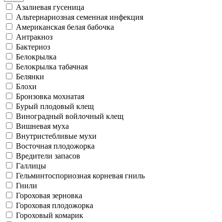
Азалиевая гусеница
Альтернариозная семенная инфекция
Американская белая бабочка
Антракноз
Бактериоз
Белокрылка
Белокрылка табачная
Белянки
Блохи
Бронзовка мохнатая
Бурый плодовый клещ
Виноградный войлочный клещ
Вишневая муха
Внутристебливые мухи
Восточная плодожорка
Вредители запасов
Галлицы
Гельминтоспориозная корневая гниль
Гнили
Гороховая зерновка
Гороховая плодожорка
Гороховый комарик