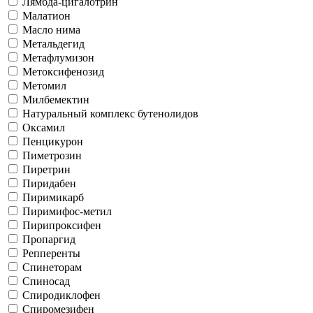
Лямбда-цигалотрин
Малатион
Масло нима
Метальдегид
Метафлумизон
Метоксифенозид
Метомил
Милбемектин
Натуральный комплекс бутенолидов
Оксамил
Пенцикурон
Пиметрозин
Пиретрин
Пиридабен
Пиримикарб
Пиримифос-метил
Пирипроксифен
Пропаргид
Репперенты
Спинеторам
Спиносад
Спиродиклофен
Спиромезифен