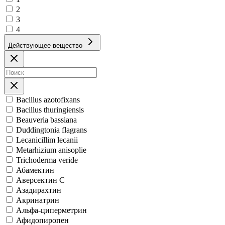
2
3
4
Действующее вещество
Bacillus azotofixans
Bacillus thuringiensis
Beauveria bassiana
Duddingtonia flagrans
Lecanicillim lecanii
Metarhizium anisoplie
Trichoderma veride
Абамектин
Аверсектин С
Азадирахтин
Акринатрин
Альфа-циперметрин
Афидопиропен