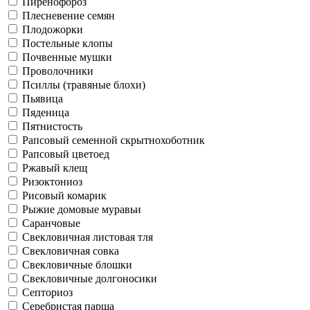
Пиренофороз
Плесневение семян
Плодожорки
Постельные клопы
Почвенные мушки
Проволочники
Псиллы (травяные блохи)
Пьявица
Пяденица
Пятнистость
Рапсовый семенной скрытнохоботник
Рапсовый цветоед
Ржавый клещ
Ризоктониоз
Рисовый комарик
Рыжие домовые муравьи
Саранчовые
Свекловичная листовая тля
Свекловичная совка
Свекловичные блошки
Свекловичные долгоносики
Септориоз
Серебристая парша