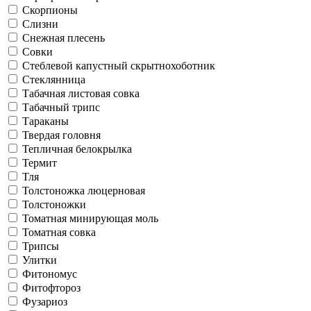
Скорпионы
Слизни
Снежная плесень
Совки
Стеблевой капустный скрытнохоботник
Стеклянница
Табачная листовая совка
Табачный трипс
Тараканы
Твердая головня
Тепличная белокрылка
Термит
Тля
Толстоножка люцерновая
Толстоножки
Томатная минирующая моль
Томатная совка
Трипсы
Улитки
Фитономус
Фитофтороз
Фузариоз