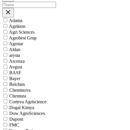
Adama
Agrikem
Agri Sciences
Agrobest Grup
Agrotar
Aldan
arysta
Ascenza
Avgust
BASF
Bayer
Belchim
Cheminova
Chentura
Corteva Agriscience
Dogal Kimya
Dow AgroSciences
Dupont
FMC