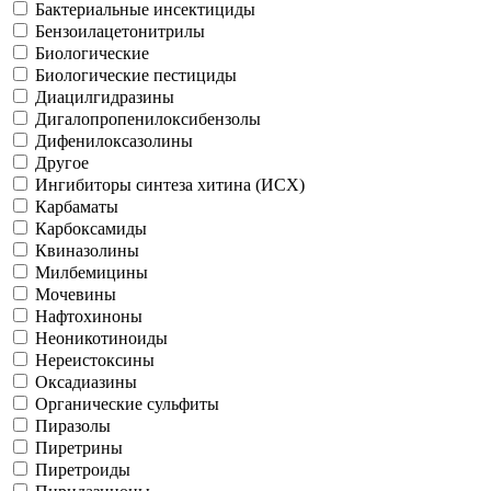
Бактериальные инсектициды
Бензоилацетонитрилы
Биологические
Биологические пестициды
Диацилгидразины
Дигалопропенилоксибензолы
Дифенилоксазолины
Другое
Ингибиторы синтеза хитина (ИСХ)
Карбаматы
Карбоксамиды
Квиназолины
Милбемицины
Мочевины
Нафтохиноны
Неоникотиноиды
Нереистоксины
Оксадиазины
Органические сульфиты
Пиразолы
Пиретрины
Пиретроиды