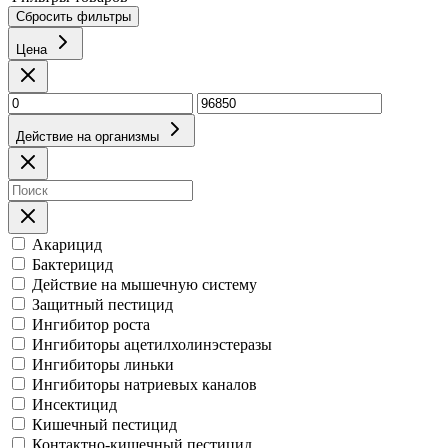
Сбросить фильтры
Цена
Действие на организмы
Акарицид
Бактерицид
Действие на мышечную систему
Защитный пестицид
Ингибитор роста
Ингибиторы ацетилхолинэстеразы
Ингибиторы линьки
Ингибиторы натриевых каналов
Инсектицид
Кишечный пестицид
Контактно-кишечный пестицид