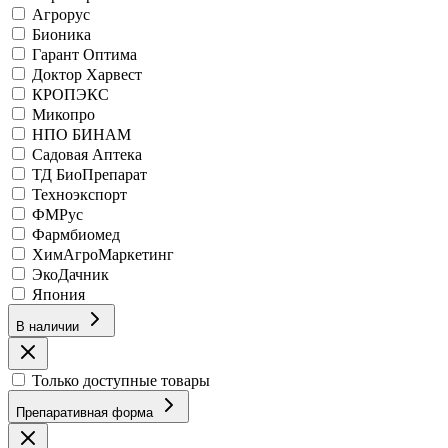
Агрорус
Бионика
Гарант Оптима
Доктор Харвест
КРОПЭКС
Микопро
НПО БИНАМ
Садовая Аптека
ТД БиоПрепарат
Техноэкспорт
ФМРус
Фармбиомед
ХимАгроМаркетинг
ЭкоДачник
Япония
В наличии
Только доступные товары
Препаративная форма