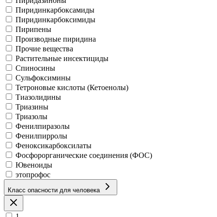
Пиридазиноны
Пиридинкарбоксамиды
Пиридинкарбоксимиды
Пирипены
Производные пиридина
Прочие вещества
Растительные инсектициды
Спиносины
Сульфоксимины
Тетроновые кислоты (Кетоенолы)
Тиазолидины
Триазины
Триазолы
Фенилпиразолы
Фенилпирролы
Феноксикарбоксилаты
Фосфорорганические соединения (ФОС)
Ювеноиды
этопрофос
Класс опасности для человека
1