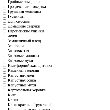
Грибные комарики
Гроздевая листовертка
Грушевая медяница
Гусеницы
Долгоносики
Домашние сверчки
Европейские ушанки
Жуки
Земляничный клещ
Зерновки
Злаковая тля
Злаковые галлицы
Злаковые мухи
Калифорнийская щитовка
Каменная головня
Капустная моль
Капустная совка
Капустные мухи
Картофельная коровка
Кила
Клещи
Клещ красный фруктовый
Клоп вредная черепашка