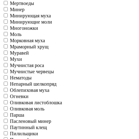
Мертвоеды
Минер
Минирующая муха
Минирующие моли
Многоножки
Моль
Морковная муха
Мраморный хрущ
Муравей
Мухи
Мучнистая роса
Мучнистые червецы
Нематоды
Непарный шелкопряд
Облепиховая муха
Огневки
Оливковая листоблошка
Оливковая моль
Парша
Пасленовый минер
Паутинный клещ
Пилильщики