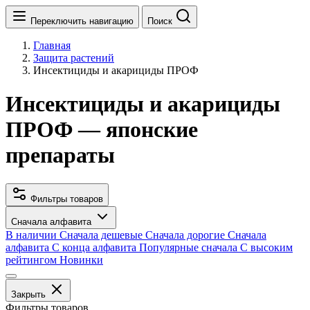
Переключить навигацию
Поиск
Главная
Защита растений
Инсектициды и акарициды ПРОФ
Инсектициды и акарициды
ПРОФ — японские
препараты
Фильтры товаров
Сначала алфавита
В наличии
Сначала дешевые
Сначала дорогие
Сначала
алфавита
С конца алфавита
Популярные сначала
С высоким
рейтингом
Новинки
Закрыть
Фильтры товаров