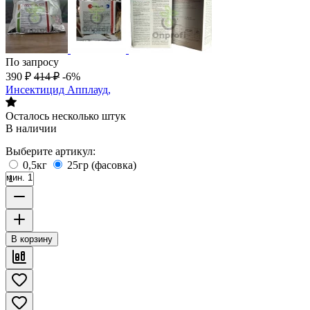
По запросу
390
₽
414
₽
-6%
Инсектицид Апплауд,
Осталось несколько штук
В наличии
Выберите артикул:
0,5кг
25гр (фасовка)
мин. 1
В корзину