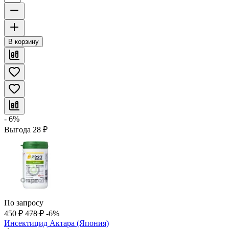
В корзину
- 6%
Выгода
28
₽
По запросу
450
₽
478
₽
-6%
Инсектицид Актара (Япония)