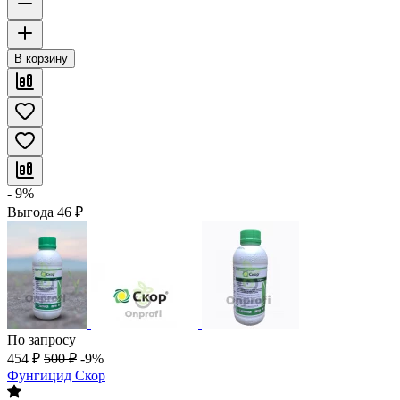
В корзину
- 9%
Выгода
46
₽
По запросу
454
₽
500
₽
-9%
Фунгицид Скор