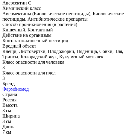
Аверсектин С
Химический класс
Авермектины (Биологические пестициды), Биологические
пестициды, Антибиотические препараты
Способ проникновения (в растения)
Кишечный, Контактный
Действие на организмы
Контактно-кишечный пестицид
Вредный объект
Клещи, Листовертки, Плодожорки, Пяденица, Совки, Тля,
Трипсы, Колорадский жук, Кукурузный мотылек
Класс опасности для человека
3
Класс опасности для пчел
3
Бренд
Фармбиомед
Страна
Россия
Высота
3 см
Ширина
3 см
Длина
7 см