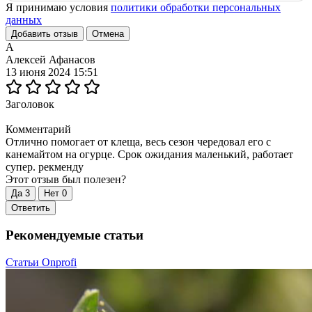
Я принимаю условия
политики обработки персональных
данных
Добавить отзыв
Отмена
А
Алексей Афанасов
13 июня 2024 15:51
Заголовок
Комментарий
Отлично помогает от клеща, весь сезон чередовал его с
канемайтом на огурце. Срок ожидания маленький, работает
супер. рекменду
Этот отзыв был полезен?
Да
3
Нет
0
Ответить
Рекомендуемые статьи
Статьи Onprofi