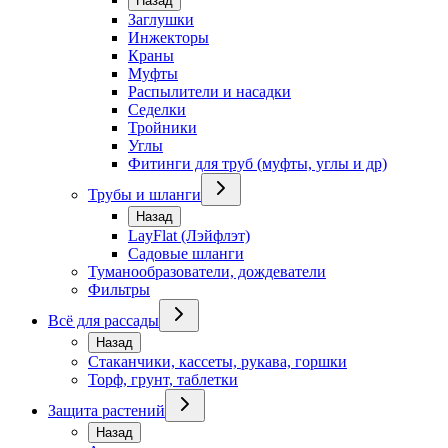
Назад
Заглушки
Инжекторы
Краны
Муфты
Распылители и насадки
Седелки
Тройники
Углы
Фитинги для труб (муфты, углы и др)
Трубы и шланги
Назад
LayFlat (Лэйфлэт)
Садовые шланги
Туманообразователи, дождеватели
Фильтры
Всё для рассады
Назад
Стаканчики, кассеты, рукава, горшки
Торф, грунт, таблетки
Защита растений
Назад