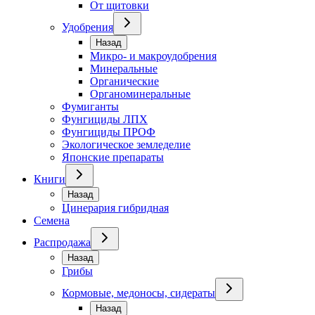
От щитовки
Удобрения
Назад
Микро- и макроудобрения
Минеральные
Органические
Органоминеральные
Фумиганты
Фунгициды ЛПХ
Фунгициды ПРОФ
Экологическое земледелие
Японские препараты
Книги
Назад
Цинерария гибридная
Семена
Распродажа
Назад
Грибы
Кормовые, медоносы, сидераты
Назад