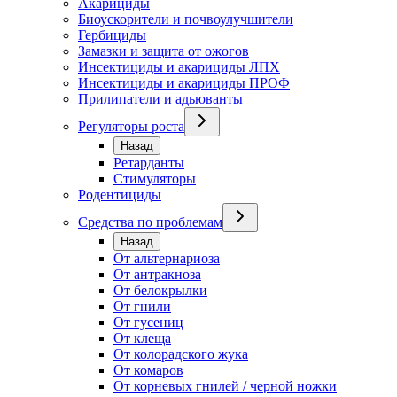
Акарициды
Биоускорители и почвоулучшители
Гербициды
Замазки и защита от ожогов
Инсектициды и акарициды ЛПХ
Инсектициды и акарициды ПРОФ
Прилипатели и адьюванты
Регуляторы роста
Назад
Ретарданты
Стимуляторы
Родентициды
Средства по проблемам
Назад
От альтернариоза
От антракноза
От белокрылки
От гнили
От гусениц
От клеща
От колорадского жука
От комаров
От корневых гнилей / черной ножки