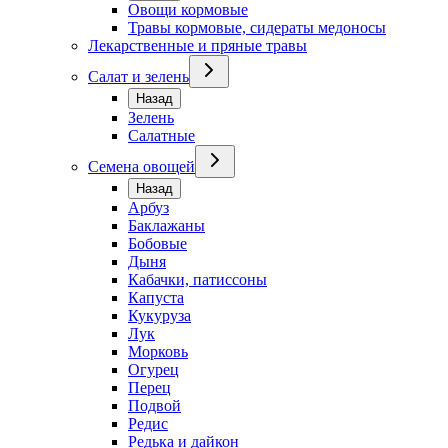
Овощи кормовые
Травы кормовые, сидераты медоносы
Лекарственные и пряные травы
Салат и зелень
Назад
Зелень
Салатные
Семена овощей
Назад
Арбуз
Баклажаны
Бобовые
Дыня
Кабачки, патиссоны
Капуста
Кукуруза
Лук
Морковь
Огурец
Перец
Подвой
Редис
Редька и дайкон