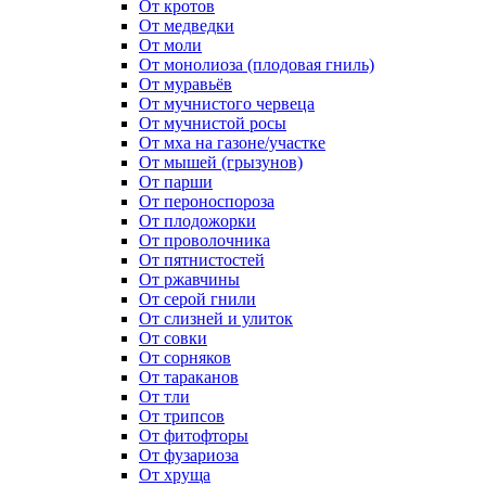
От кротов
От медведки
От моли
От монолиоза (плодовая гниль)
От муравьёв
От мучнистого червеца
От мучнистой росы
От мха на газоне/участке
От мышей (грызунов)
От парши
От пероноспороза
От плодожорки
От проволочника
От пятнистостей
От ржавчины
От серой гнили
От слизней и улиток
От совки
От сорняков
От тараканов
От тли
От трипсов
От фитофторы
От фузариоза
От хруща