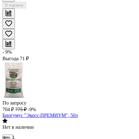
В корзину
- 9%
Выгода
71
₽
По запросу
704
₽
775
₽
-9%
Биогумус "Экосс-ПРЕМИУМ", 50л
Нет в наличии
мин. 1