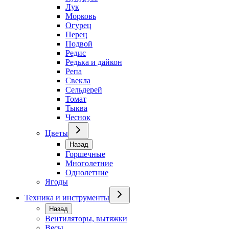
Лук
Морковь
Огурец
Перец
Подвой
Редис
Редька и дайкон
Репа
Свекла
Сельдерей
Томат
Тыква
Чеснок
Цветы
Назад
Горшечные
Многолетние
Однолетние
Ягоды
Техника и инструменты
Назад
Вентиляторы, вытяжки
Весы