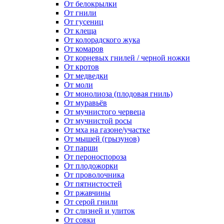
От белокрылки
От гнили
От гусениц
От клеща
От колорадского жука
От комаров
От корневых гнилей / черной ножки
От кротов
От медведки
От моли
От монолиоза (плодовая гниль)
От муравьёв
От мучнистого червеца
От мучнистой росы
От мха на газоне/участке
От мышей (грызунов)
От парши
От пероноспороза
От плодожорки
От проволочника
От пятнистостей
От ржавчины
От серой гнили
От слизней и улиток
От совки