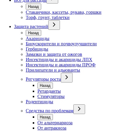
Всё для рассады
Назад
Стаканчики, кассеты, рукава, горшки
Торф, грунт, таблетки
Защита растений
Назад
Акарициды
Биоускорители и почвоулучшители
Гербициды
Замазки и защита от ожогов
Инсектициды и акарициды ЛПХ
Инсектициды и акарициды ПРОФ
Прилипатели и адьюванты
Регуляторы роста
Назад
Ретарданты
Стимуляторы
Родентициды
Средства по проблемам
Назад
От альтернариоза
От антракноза