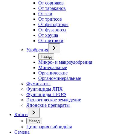
От сорняков
От тараканов
От тли
От трипсов
От фитофторы
От фузариоза
От хруща
От щитовки
Удобрения
Назад
Микро- и макроудобрения
Минеральные
Органические
Органоминеральные
Фумиганты
Фунгициды ЛПХ
Фунгициды ПРОФ
Экологическое земледелие
Японские препараты
Книги
Назад
Цинерария гибридная
Семена