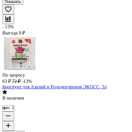
Показать
- 13%
Выгода
9
₽
По запросу
63
₽
72
₽
-13%
Биогрунт для Азалий и Рододендронов ЭКОСС, 5л
В наличии
мин. 1