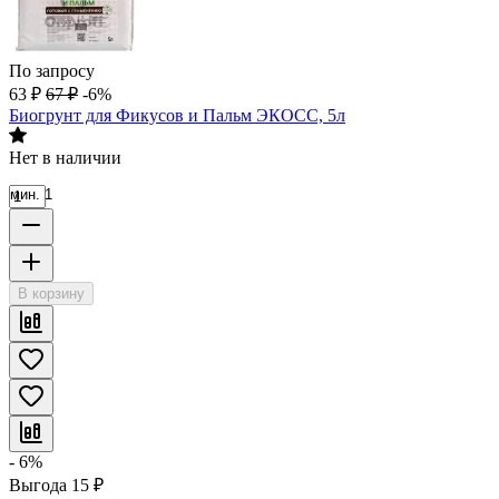
По запросу
63
₽
67
₽
-6%
Биогрунт для Фикусов и Пальм ЭКОСС, 5л
Нет в наличии
мин. 1
В корзину
- 6%
Выгода
15
₽