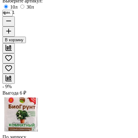
Выберите артикул:
10л
30л
мин. 1
В корзину
- 9%
Выгода
6
₽
По запросу