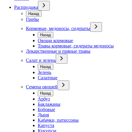
Распродажа
Назад
Грибы
Кормовые, медоносы, сидераты
Назад
Овощи кормовые
Травы кормовые, сидераты медоносы
Лекарственные и пряные травы
Салат и зелень
Назад
Зелень
Салатные
Семена овощей
Назад
Арбуз
Баклажаны
Бобовые
Дыня
Кабачки, патиссоны
Капуста
Кукуруза