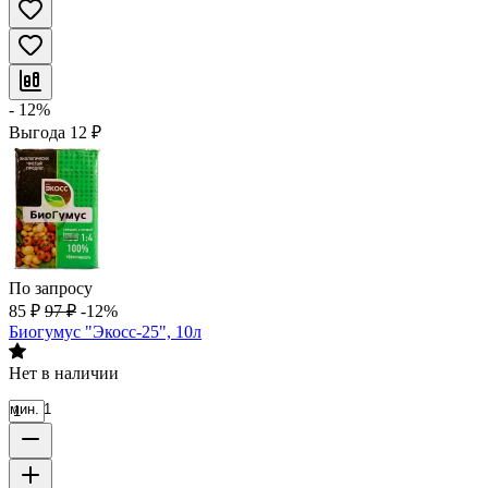
- 12%
Выгода
12
₽
По запросу
85
₽
97
₽
-12%
Биогумус "Экосс-25", 10л
Нет в наличии
мин. 1