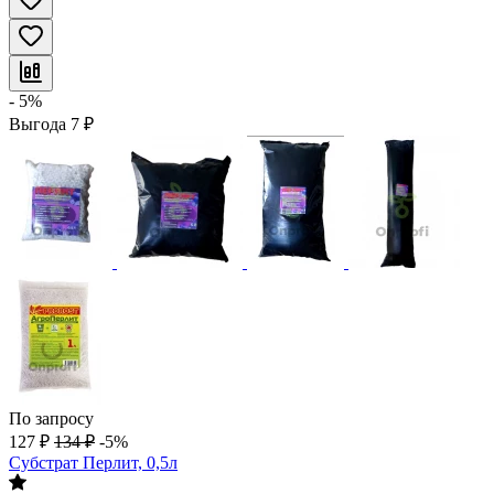
- 5%
Выгода
7
₽
По запросу
127
₽
134
₽
-5%
Субстрат Перлит, 0,5л