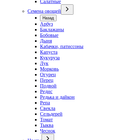
Салатные
Семена овощей
Назад
Арбуз
Баклажаны
Бобовые
Дыня
Кабачки, патиссоны
Капуста
Кукуруза
Лук
Морковь
Огурец
Перец
Подвой
Редис
Редька и дайкон
Репа
Свекла
Сельдерей
Томат
Тыква
Чеснок