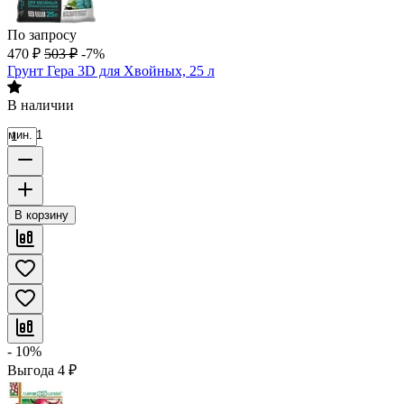
По запросу
470
₽
503
₽
-7%
Грунт Гера 3D для Хвойных, 25 л
В наличии
мин. 1
В корзину
- 10%
Выгода
4
₽