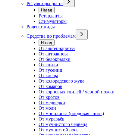
Регуляторы роста
Назад
Ретарданты
Стимуляторы
Родентициды
Средства по проблемам
Назад
От альтернариоза
От антракноза
От белокрылки
От гнили
От гусениц
От клеща
От колорадского жука
От комаров
От корневых гнилей / черной ножки
От кротов
От медведки
От моли
От монолиоза (плодовая гниль)
От муравьёв
От мучнистого червеца
От мучнистой росы