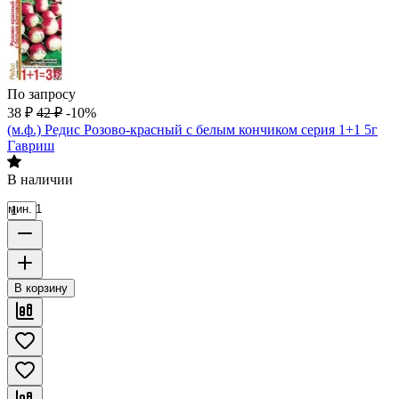
По запросу
38
₽
42
₽
-10%
(м.ф.) Редис Розово-красный с белым кончиком серия 1+1 5г
Гавриш
В наличии
мин. 1
В корзину