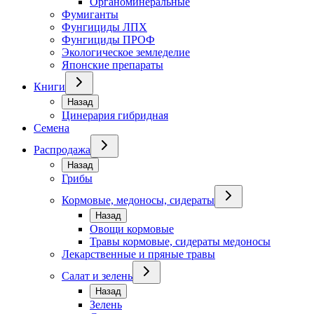
Органоминеральные
Фумиганты
Фунгициды ЛПХ
Фунгициды ПРОФ
Экологическое земледелие
Японские препараты
Книги
Назад
Цинерария гибридная
Семена
Распродажа
Назад
Грибы
Кормовые, медоносы, сидераты
Назад
Овощи кормовые
Травы кормовые, сидераты медоносы
Лекарственные и пряные травы
Салат и зелень
Назад
Зелень