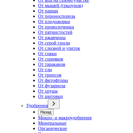
От мха на газоне/участке
От мышей (грызунов)
От парши
От пероноспороза
От плодожорки
От проволочника
От пятнистостей
От ржавчины
От серой гнили
От слизней и улиток
От совки
От сорняков
От тараканов
От тли
От трипсов
От фитофторы
От фузариоза
От хруща
От щитовки
Удобрения
Назад
Микро- и макроудобрения
Минеральные
Органические