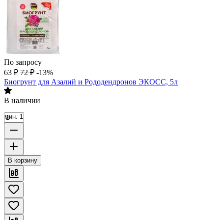
По запросу
63
₽
72
₽
-13%
Биогрунт для Азалий и Рододендронов ЭКОСС, 5л
В наличии
мин. 1
В корзину