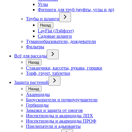
Углы
Фитинги для труб (муфты, углы и др)
Трубы и шланги
Назад
LayFlat (Лэйфлэт)
Садовые шланги
Туманообразователи, дождеватели
Фильтры
Всё для рассады
Назад
Стаканчики, кассеты, рукава, горшки
Торф, грунт, таблетки
Защита растений
Назад
Акарициды
Биоускорители и почвоулучшители
Гербициды
Замазки и защита от ожогов
Инсектициды и акарициды ЛПХ
Инсектициды и акарициды ПРОФ
Прилипатели и адьюванты