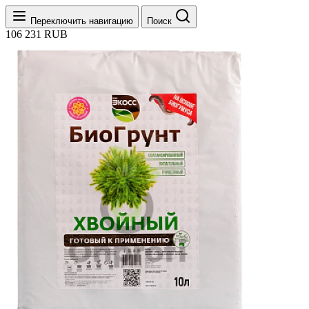
Переключить навигацию
Поиск
106
231
RUB