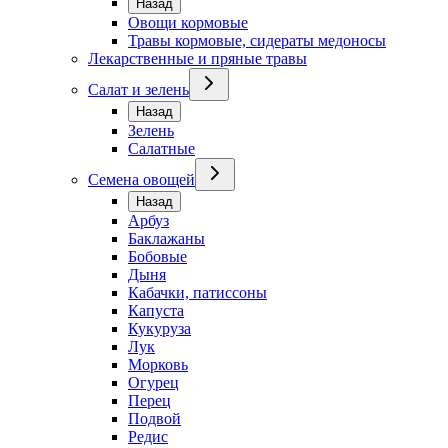
Назад
Овощи кормовые
Травы кормовые, сидераты медоносы
Лекарственные и пряные травы
Салат и зелень
Назад
Зелень
Салатные
Семена овощей
Назад
Арбуз
Баклажаны
Бобовые
Дыня
Кабачки, патиссоны
Капуста
Кукуруза
Лук
Морковь
Огурец
Перец
Подвой
Редис