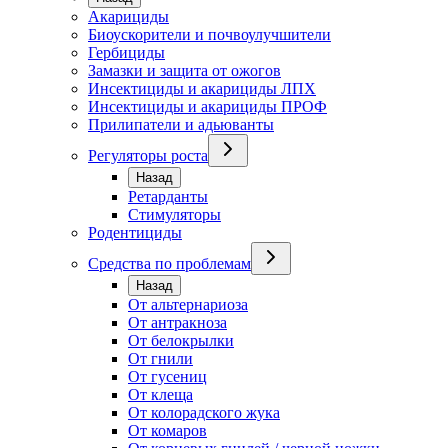
Акарициды
Биоускорители и почвоулучшители
Гербициды
Замазки и защита от ожогов
Инсектициды и акарициды ЛПХ
Инсектициды и акарициды ПРОФ
Прилипатели и адьюванты
Регуляторы роста
Назад
Ретарданты
Стимуляторы
Родентициды
Средства по проблемам
Назад
От альтернариоза
От антракноза
От белокрылки
От гнили
От гусениц
От клеща
От колорадского жука
От комаров