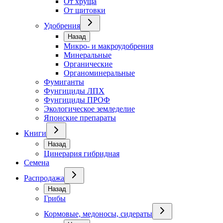
От хруща
От щитовки
Удобрения
Назад
Микро- и макроудобрения
Минеральные
Органические
Органоминеральные
Фумиганты
Фунгициды ЛПХ
Фунгициды ПРОФ
Экологическое земледелие
Японские препараты
Книги
Назад
Цинерария гибридная
Семена
Распродажа
Назад
Грибы
Кормовые, медоносы, сидераты