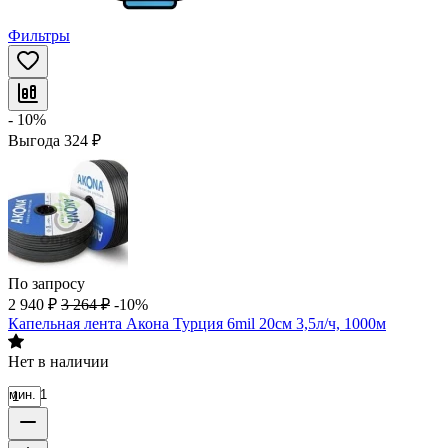
Фильтры
- 10%
Выгода
324
₽
По запросу
2 940
₽
3 264
₽
-10%
Капельная лента Акона Турция 6mil 20см 3,5л/ч, 1000м
Нет в наличии
мин. 1