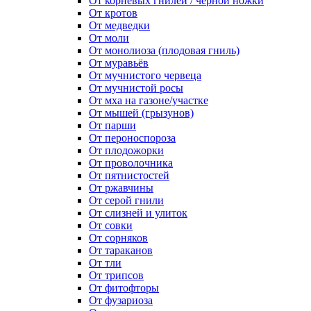
От корневых гнилей / черной ножки
От кротов
От медведки
От моли
От монолиоза (плодовая гниль)
От муравьёв
От мучнистого червеца
От мучнистой росы
От мха на газоне/участке
От мышей (грызунов)
От парши
От пероноспороза
От плодожорки
От проволочника
От пятнистостей
От ржавчины
От серой гнили
От слизней и улиток
От совки
От сорняков
От тараканов
От тли
От трипсов
От фитофторы
От фузариоза