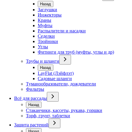
Назад
Заглушки
Инжекторы
Краны
Муфты
Распылители и насадки
Седелки
Тройники
Углы
Фитинги для труб (муфты, углы и др)
Трубы и шланги
Назад
LayFlat (Лэйфлэт)
Садовые шланги
Туманообразователи, дождеватели
Фильтры
Всё для рассады
Назад
Стаканчики, кассеты, рукава, горшки
Торф, грунт, таблетки
Защита растений
Назад