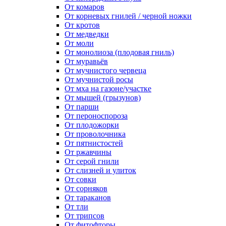
От комаров
От корневых гнилей / черной ножки
От кротов
От медведки
От моли
От монолиоза (плодовая гниль)
От муравьёв
От мучнистого червеца
От мучнистой росы
От мха на газоне/участке
От мышей (грызунов)
От парши
От пероноспороза
От плодожорки
От проволочника
От пятнистостей
От ржавчины
От серой гнили
От слизней и улиток
От совки
От сорняков
От тараканов
От тли
От трипсов
От фитофторы