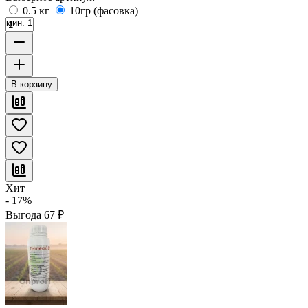
0.5 кг
10гр (фасовка)
мин. 1
В корзину
Хит
- 17%
Выгода
67
₽