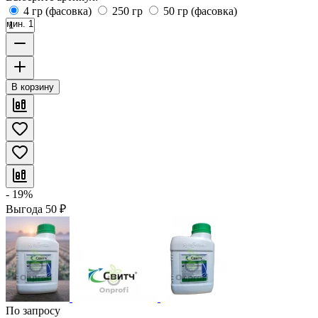
4 гр (фасовка)
250 гр
50 гр (фасовка)
мин. 1
В корзину
- 19%
Выгода
50
₽
По запросу