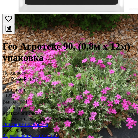
Гео Агротекс 90, (0,8м х 12м)
упаковка
По запросу
412
₽
466
₽
-12%
В наличии
- 12%
Выгода
54
₽
+5 бонусов
Краткое описание:
Разделяет слои грунта, защищает от сорняков
Описание полностью
Категории:
Агроволокно, геотекстиль