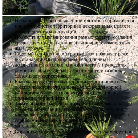
Описание:
Нетканое полотно повышенной плотности применяется
при обустройстве территории в декоративных целях и
для укрепления конструкций.
Подходит для мульчирования разных культур, создания
грядок, цветников, газонов, альпинариев, компостных
ям и дорожек.
Садовый геотекстиль «Агротекс Гео» позволяет реже
восстанавливать плодородный слой почвы и
декоративной отсыпки, снижает частоту проведения
ремонта садовых дорожек, альпинариев и газонов,
сдерживает рост сорняков.
Благодаря водо- и воздухопроницаемости полотна
обеспечиваются оптимальные условия для корней
растений, исключается перегрев, выпревание и
появление чёрной ножки.
Таким образом, материал позволяет сэкономить на
ремонте, обновлении декоративного слоя, покупке
новых растений из-за потерь и средствах для борьбы с
сорняками. Вносить удобрения можно поверх
материала.
Обработка химическими средствами не рекомендуется.