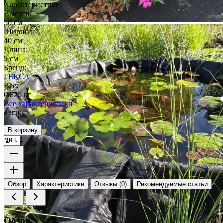
Характеристики:
Высота:
50 см
Ширина:
40 см
Длина:
5 см
Бренд:
ГЕКСА
Вес:
0.825 кг
Все характеристики
Теги:
В корзину
мин. 1
Обзор
Характеристики
Отзывы (0)
Рекомендуемые статьи
Обзор