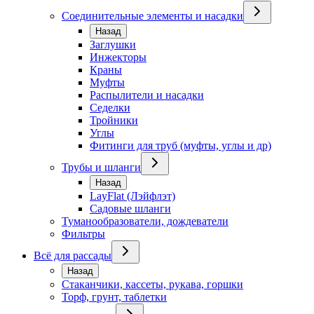
Соединительные элементы и насадки
Назад
Заглушки
Инжекторы
Краны
Муфты
Распылители и насадки
Седелки
Тройники
Углы
Фитинги для труб (муфты, углы и др)
Трубы и шланги
Назад
LayFlat (Лэйфлэт)
Садовые шланги
Туманообразователи, дождеватели
Фильтры
Всё для рассады
Назад
Стаканчики, кассеты, рукава, горшки
Торф, грунт, таблетки