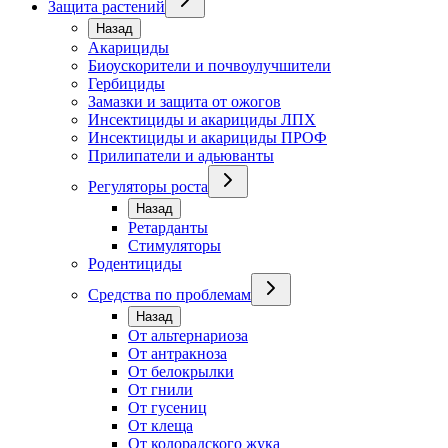
Защита растений
Назад
Акарициды
Биоускорители и почвоулучшители
Гербициды
Замазки и защита от ожогов
Инсектициды и акарициды ЛПХ
Инсектициды и акарициды ПРОФ
Прилипатели и адьюванты
Регуляторы роста
Назад
Ретарданты
Стимуляторы
Родентициды
Средства по проблемам
Назад
От альтернариоза
От антракноза
От белокрылки
От гнили
От гусениц
От клеща
От колорадского жука